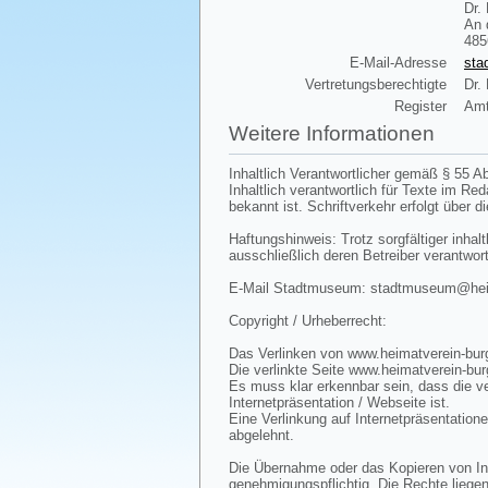
Dr.
An 
485
E-Mail-Adresse
sta
Vertretungsberechtigte
Dr.
Register
Amt
Weitere Informationen
Inhaltlich Verantwortlicher gemäß § 55 Ab
Inhaltlich verantwortlich für Texte im R
bekannt ist. Schriftverkehr erfolgt über d
Haftungshinweis: Trotz sorgfältiger inhalt
ausschließlich deren Betreiber verantwort
E-Mail Stadtmuseum: stadtmuseum@heima
Copyright / Urheberrecht:
Das Verlinken von www.heimatverein-burg
Die verlinkte Seite www.heimatverein-bur
Es muss klar erkennbar sein, dass die ve
Internetpräsentation / Webseite ist.
Eine Verlinkung auf Internetpräsentatione
abgelehnt.
Die Übernahme oder das Kopieren von Inha
genehmigungspflichtig. Die Rechte liegen