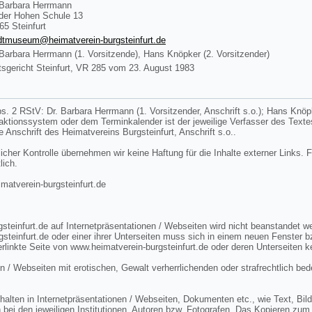
 Barbara Herrmann
der Hohen Schule 13
65 Steinfurt
dtmuseum@heimatverein-burgsteinfurt.de
 Barbara Herrmann (1. Vorsitzende), Hans Knöpker (2. Vorsitzender)
sgericht Steinfurt, VR 285 vom 23. August 1983
s. 2 RStV: Dr. Barbara Herrmann (1. Vorsitzender, Anschrift s.o.); Hans Knöpke
edaktionssystem oder dem Terminkalender ist der jeweilige Verfasser des Tex
ie Anschrift des Heimatvereins Burgsteinfurt, Anschrift s.o..
licher Kontrolle übernehmen wir keine Haftung für die Inhalte externer Links. F
lich.
tverein-burgsteinfurt.de
steinfurt.de auf Internetpräsentationen / Webseiten wird nicht beanstandet 
gsteinfurt.de oder einer ihrer Unterseiten muss sich in einem neuen Fenster 
rlinkte Seite von www.heimatverein-burgsteinfurt.de oder deren Unterseiten k
n / Webseiten mit erotischen, Gewalt verherrlichenden oder strafrechtlich bed
lten in Internetpräsentationen / Webseiten, Dokumenten etc., wie Text, Bild 
 bei den jeweiligen Institutionen, Autoren bzw. Fotografen. Das Kopieren zum 