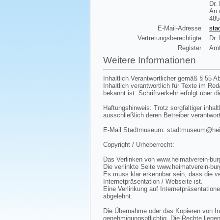
Dr.
An 
485
E-Mail-Adresse
sta
Vertretungsberechtigte
Dr.
Register
Amt
Weitere Informationen
Inhaltlich Verantwortlicher gemäß § 55 Ab
Inhaltlich verantwortlich für Texte im R
bekannt ist. Schriftverkehr erfolgt über d
Haftungshinweis: Trotz sorgfältiger inhalt
ausschließlich deren Betreiber verantwort
E-Mail Stadtmuseum: stadtmuseum@heima
Copyright / Urheberrecht:
Das Verlinken von www.heimatverein-burg
Die verlinkte Seite www.heimatverein-bur
Es muss klar erkennbar sein, dass die ve
Internetpräsentation / Webseite ist.
Eine Verlinkung auf Internetpräsentatione
abgelehnt.
Die Übernahme oder das Kopieren von Inha
genehmigungspflichtig. Die Rechte liegen