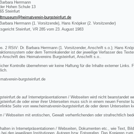
 Barbara Herrmann
der Hohen Schule 13
65 Steinfurt
dtmuseum@heimatverein-burgsteinfurt.de
 Barbara Herrmann (1. Vorsitzende), Hans Knöpker (2. Vorsitzender)
sgericht Steinfurt, VR 285 vom 23. August 1983
s. 2 RStV: Dr. Barbara Herrmann (1. Vorsitzender, Anschrift s.o.); Hans Knöpke
edaktionssystem oder dem Terminkalender ist der jeweilige Verfasser des Tex
ie Anschrift des Heimatvereins Burgsteinfurt, Anschrift s.o..
licher Kontrolle übernehmen wir keine Haftung für die Inhalte externer Links. F
lich.
tverein-burgsteinfurt.de
steinfurt.de auf Internetpräsentationen / Webseiten wird nicht beanstandet 
gsteinfurt.de oder einer ihrer Unterseiten muss sich in einem neuen Fenster 
rlinkte Seite von www.heimatverein-burgsteinfurt.de oder deren Unterseiten k
n / Webseiten mit erotischen, Gewalt verherrlichenden oder strafrechtlich bed
lten in Internetpräsentationen / Webseiten, Dokumenten etc., wie Text, Bild 
 bei den jeweiligen Institutionen, Autoren bzw. Fotografen. Das Kopieren zum 