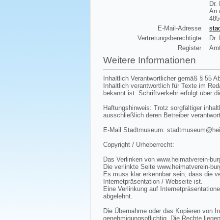
Dr.
An 
485
E-Mail-Adresse
sta
Vertretungsberechtigte
Dr.
Register
Amt
Weitere Informationen
Inhaltlich Verantwortlicher gemäß § 55 Ab
Inhaltlich verantwortlich für Texte im R
bekannt ist. Schriftverkehr erfolgt über d
Haftungshinweis: Trotz sorgfältiger inhalt
ausschließlich deren Betreiber verantwort
E-Mail Stadtmuseum: stadtmuseum@heima
Copyright / Urheberrecht:
Das Verlinken von www.heimatverein-burg
Die verlinkte Seite www.heimatverein-bur
Es muss klar erkennbar sein, dass die ve
Internetpräsentation / Webseite ist.
Eine Verlinkung auf Internetpräsentatione
abgelehnt.
Die Übernahme oder das Kopieren von Inha
genehmigungspflichtig. Die Rechte liegen