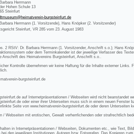
 Barbara Herrmann
der Hohen Schule 13
65 Steinfurt
dtmuseum@heimatverein-burgsteinfurt.de
 Barbara Herrmann (1. Vorsitzende), Hans Knöpker (2. Vorsitzender)
sgericht Steinfurt, VR 285 vom 23. August 1983
s. 2 RStV: Dr. Barbara Herrmann (1. Vorsitzender, Anschrift s.o.); Hans Knöpke
edaktionssystem oder dem Terminkalender ist der jeweilige Verfasser des Tex
ie Anschrift des Heimatvereins Burgsteinfurt, Anschrift s.o..
licher Kontrolle übernehmen wir keine Haftung für die Inhalte externer Links. F
lich.
tverein-burgsteinfurt.de
steinfurt.de auf Internetpräsentationen / Webseiten wird nicht beanstandet 
gsteinfurt.de oder einer ihrer Unterseiten muss sich in einem neuen Fenster 
rlinkte Seite von www.heimatverein-burgsteinfurt.de oder deren Unterseiten k
n / Webseiten mit erotischen, Gewalt verherrlichenden oder strafrechtlich bed
lten in Internetpräsentationen / Webseiten, Dokumenten etc., wie Text, Bild 
 bei den jeweiligen Institutionen, Autoren bzw. Fotografen. Das Kopieren zum 