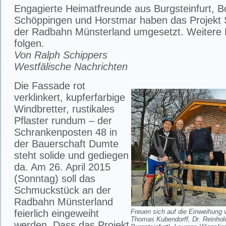
Engagierte Heimatfreunde aus Burgsteinfurt, B
Schöppingen und Horstmar haben das Projekt 
der Radbahn Münsterland umgesetzt. Weitere 
folgen.
Von Ralph Schippers
Westfälische Nachrichten
Die Fassade rot
verklinkert, kupferfarbige
Windbretter, rustikales
Pflaster rundum – der
Schrankenposten 48 in
der Bauerschaft Dumte
steht solide und gediegen
da. Am 26. April 2015
(Sonntag) soll das
Schmuckstück an der
Radbahn Münsterland
feierlich eingeweiht
Freuen sich auf die Einweihung 
Thomas Kubendorff, Dr. Reinhol
werden. Dass das Projekt