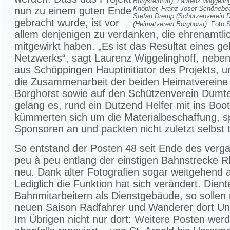
Burgsteinfurt), Laurenz Wiggeli
Knöpker, Franz-Josef Schönebec
nun zu einem guten Ende
Stefan Drerup (Schützenverein 
gebracht wurde, ist vor
(Heimatverein Borghorst).
Foto S
allem denjenigen zu verdanken, die ehrenamtli
mitgewirkt haben. „Es ist das Resultat eines g
Netzwerks“, sagt Laurenz Wiggelinghoff, nebe
aus Schöppingen Hauptinitiator des Projekts, u
die Zusammenarbeit der beiden Heimatvereine 
Borghorst sowie auf den Schützenverein Dumt
gelang es, rund ein Dutzend Helfer mit ins Boot
kümmerten sich um die Materialbeschaffung, 
Sponsoren an und packten nicht zuletzt selbst t
So entstand der Posten 48 seit Ende des verg
peu à peu entlang der einstigen Bahnstrecke R
neu. Dank alter Fotografien sogar weitgehend a
Lediglich die Funktion hat sich verändert. Dient
Bahnmitarbeitern als Dienstgebäude, so sollen 
neuen Saison Radfahrer und Wanderer dort Unt
Im Übrigen nicht nur dort: Weitere Posten werd