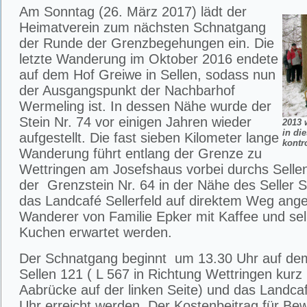
Am Sonntag (26. März 2017) lädt der
Heimatverein zum nächsten Schnatgang
der Runde der Grenzbegehungen ein. Die
letzte Wanderung im Oktober 2016 endete
auf dem Hof Greiwe in Sellen, sodass nun
der Ausgangspunkt der Nachbarhof
Wermeling ist. In dessen Nähe wurde der
Stein Nr. 74 vor einigen Jahren wieder
2013 
in di
aufgestellt. Die fast sieben Kilometer lange
kontro
Wanderung führt entlang der Grenze zu
Wettringen am Josefshaus vorbei durchs Sellene
der Grenzstein Nr. 64 in der Nähe des Seller 
das Landcafé Sellerfeld auf direktem Weg ange
Wanderer von Familie Epker mit Kaffee und s
Kuchen erwartet werden.
Der Schnatgang beginnt um 13.30 Uhr auf de
Sellen 121 ( L 567 in Richtung Wettringen kurz 
Aabrücke auf der linken Seite) und das Landca
Uhr erreicht werden. Der Kostenbeitrag für Bew