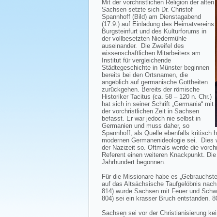
Mit der vorchristlichen Religion der alten
Sachsen setzte sich Dr. Christof
Spannhoff (Bild) am Dienstagabend
(17.9.) auf Einladung des Heimatvereins
Burgsteinfurt und des Kulturforums in
der vollbesetzten Niedermühle
auseinander. Die Zweifel des
wissenschaftlichen Mitarbeiters am
Institut für vergleichende
Städtegeschichte in Münster beginnen
bereits bei den Ortsnamen, die
angeblich auf germanische Gottheiten
zurückgehen. Bereits der römische
Historiker Tacitus (ca. 58 – 120 n. Chr.)
hat sich in seiner Schrift „Germania“ mit
der vorchristlichen Zeit in Sachsen
befasst. Er war jedoch nie selbst in
Germanien und muss daher, so
Spannhoff, als Quelle ebenfalls kritisch 
modernen Germanenideologie sei. Dies w
der Nazizeit so. Oftmals werde die vorchr
Referent einen weiteren Knackpunkt. Die
Jahrhundert begonnen.
Für die Missionare habe es „Gebrauchstex
auf das Altsächsische Taufgelöbnis nach
814) wurde Sachsen mit Feuer und Schwer
804) sei ein krasser Bruch entstanden. 
Sachsen sei vor der Christianisierung ke