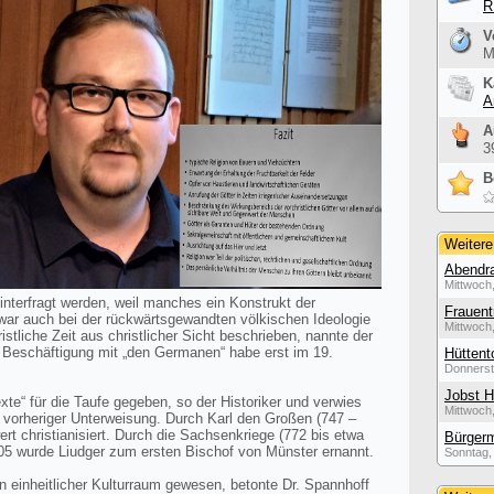
R
V
M
K
A
A
3
B
Weitere
Abendra
Mittwoch,
hinterfragt werden, weil manches ein Konstrukt der
Frauent
ar auch bei der rückwärtsgewandten völkischen Ideologie
Mittwoch,
istliche Zeit aus christlicher Sicht beschrieben, nannte der
 Beschäftigung mit „den Germanen“ habe erst im 19.
Hüttent
Donnerst
Jobst H
te“ für die Taufe gegeben, so der Historiker und verwies
Mittwoch,
 vorheriger Unterweisung. Durch Karl den Großen (747 –
t christianisiert. Durch die Sachsenkriege (772 bis etwa
Bürgerm
805 wurde Liudger zum ersten Bischof von Münster ernannt.
Sonntag, 
in einheitlicher Kulturraum gewesen, betonte Dr. Spannhoff