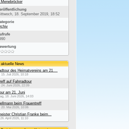
.Menebröcker
eröffentlichung
ittwoch, 18. September 2019, 18:52
ategorie
rchiv
ufrufe
990
ewertung
 aktuelle News
dtour des Heimatvereins am 21....
 15. Juli 2026, 10:18
reff auf Fahrradtour
 24. Juni 2026, 22:09
our am 21. Juni
ag, 18. Juni 2026, 14:03
ellmann beim Frauentreff
 20. Mai 2026, 10:06
eister Christian Franke beim...
26. April 2026, 11:10