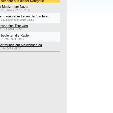
 Berichte aus dieser Kategorie
e Medizin der Nazis
, 16. Oktober 2019, 11:17
he Fragen zum Leben der Sachsen
, 18. September 2019, 18:52
 war eine Tour wert
11. Juli 2014, 14:53
 begleiten die Radler
18. Mai 2014, 11:51
atfreunde auf Maiwanderung
2. Mai 2014, 09:38