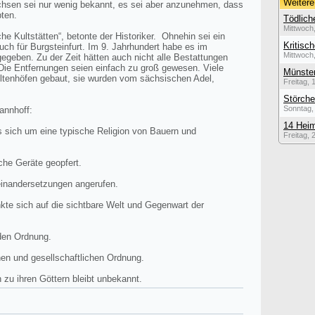
Weitere
chsen sei nur wenig bekannt, es sei aber anzunehmen, dass
bten.
Tödlich
Mittwoch
he Kultstätten“, betonte der Historiker. Ohnehin sei ein
Kritisc
uch für Burgsteinfurt. Im 9. Jahrhundert habe es im
Mittwoch
geben. Zu der Zeit hätten auch nicht alle Bestattungen
 Die Entfernungen seien einfach zu groß gewesen. Viele
Münster
ultenhöfen gebaut, sie wurden vom sächsischen Adel,
Freitag, 
Störche
Sonntag, 
annhoff:
14 Heim
 sich um eine typische Religion von Bauern und
Freitag, 
che Geräte geopfert.
einandersetzungen angerufen.
kte sich auf die sichtbare Welt und Gegenwart der
den Ordnung.
ichen und gesellschaftlichen Ordnung.
zu ihren Göttern bleibt unbekannt.