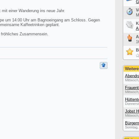
G
V
t mit einer Wanderung ins neue Jahr.
M
ruppe um 14:00 Uhr am Bagnoeingang am Schloss. Gegen
K
emeinsame Kaffeetrinken geplant.
A
n fröhliches Zusammensein.
A
1
B
Weitere
Abendra
Mittwoch,
Frauent
Mittwoch,
Hüttent
Donnerst
Jobst H
Mittwoch,
Bürgerm
Sonntag, 