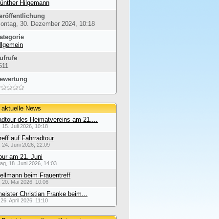
ünther Hilgemann
eröffentlichung
ontag, 30. Dezember 2024, 10:18
ategorie
llgemein
ufrufe
611
ewertung
 aktuelle News
dtour des Heimatvereins am 21....
 15. Juli 2026, 10:18
reff auf Fahrradtour
 24. Juni 2026, 22:09
our am 21. Juni
ag, 18. Juni 2026, 14:03
ellmann beim Frauentreff
 20. Mai 2026, 10:06
eister Christian Franke beim...
26. April 2026, 11:10