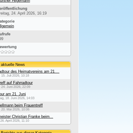
ünther Hilgemann
eröffentlichung
reitag, 24. April 2026, 16:19
ategorie
llgemein
ufrufe
99
ewertung
 aktuelle News
dtour des Heimatvereins am 21....
 15. Juli 2026, 10:18
reff auf Fahrradtour
 24. Juni 2026, 22:09
our am 21. Juni
ag, 18. Juni 2026, 14:03
ellmann beim Frauentreff
 20. Mai 2026, 10:06
eister Christian Franke beim...
26. April 2026, 11:10
 Berichte aus dieser Kategorie