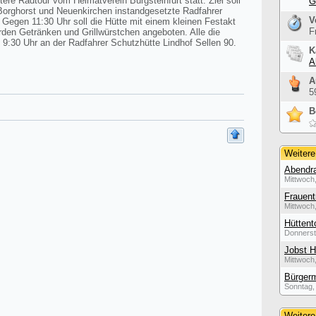
ere Radtour vom Heimatverein Burgsteinfurt statt. Ziel soll
G
orghorst und Neuenkirchen instandgesetzte Radfahrer
V
. Gegen 11:30 Uhr soll die Hütte mit einem kleinen Festakt
F
rden Getränken und Grillwürstchen angeboten. Alle die
 9:30 Uhr an der Radfahrer Schutzhütte Lindhof Sellen 90.
K
A
A
5
B
Weitere
Abendra
Mittwoch,
Frauent
Mittwoch,
Hüttent
Donnerst
Jobst H
Mittwoch,
Bürgerm
Sonntag, 
Weitere