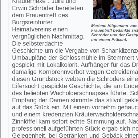
Kräuterhexe“. Julia und
Erwin Schröder bereiteten
dem Frauentreff des
Burgsteinfurter
Marlene Hilgemann vom 
Heimatvereins einen
Frauentreff bedankte si
Schröder und der Gastg
vergnüglichen Nachmittag.
mit einem Präsent.
Die selbsterdachte
Geschichte um die Vergabe von Schanklizenz
Umbaupläne der Schlossmühle im Stemmert 
gespickt mit Lokalkolorit. Aufhänger für das D
damalige Kornbrennverbot wegen Getreidem
diesen Grundstock webten die Schröders eine
Eifersucht gespickte Geschichte, die am Ende
des beliebten Wacholderschnapses führte. S
Empfang der Damen stimmte das stilvoll gekl
auf das Stück ein. Mit einem vornehm gehau
und einem kredenzten Kräuterwacholderschn
Zinnlöffel kam sofort echte Stimmung auf. N
professionell aufgeführten Stück ergab sich n
Gelegenheit, bei Getränken und Gebäck einen 