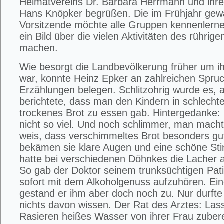
Heimatvereins Dr. Barbara Herrmann und ihren
Hans Knöpker begrüßen. Die im Frühjahr gew
Vorsitzende möchte alle Gruppen kennenlerne
ein Bild über die vielen Aktivitäten des rührig
machen.
Wie besorgt die Landbevölkerung früher um i
war, konnte Heinz Epker an zahlreichen Spru
Erzählungen belegen. Schlitzohrig wurde es, 
berichtete, dass man den Kindern in schlecht
trockenes Brot zu essen gab. Hintergedanke:
nicht so viel. Und noch schlimmer, man mach
weis, dass verschimmeltes Brot besonders gu
bekämen sie klare Augen und eine schöne St
hatte bei verschiedenen Döhnkes die Lacher a
So gab der Doktor seinem trunksüchtigen Pat
sofort mit dem Alkoholgenuss aufzuhören. Ei
gestand er ihm aber doch noch zu. Nur durfte
nichts davon wissen. Der Rat des Arztes: Las
Rasieren heißes Wasser von ihrer Frau zuber