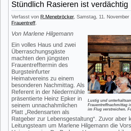
Stündlich Rasieren ist verdächtig
Verfasst von
R.Menebröcker
, Samstag, 11. November 
Frauentreff
.
Von Marlene Hilgemann
Ein volles Haus und zwei
Überraschungsgäste
machten den jüngsten
Frauentrefftermin des
Burgsteinfurter
Heimatvereins zu einem
besonderen Nachmittag. Als
Referent in der Niedermühle
präsentierte Heinz Epker in
Lustig und unterhaltsa
seinem unnachahmlichen
Frauentreffnachmittag 
im Flug verstreichen. 
Platt „Redensarten als
Ratgeber zur Lebensgestaltung“. Zuvor aber 
Leitungsteam um Marlene Hilgemann die Vors