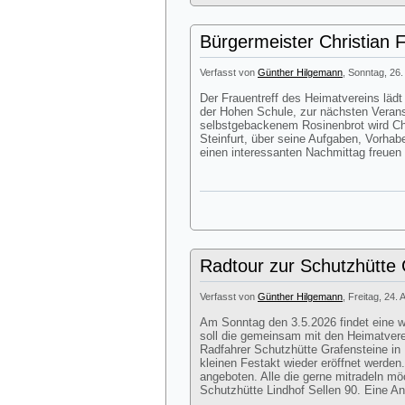
Bürgermeister Christian 
Verfasst von
Günther Hilgemann
, Sonntag, 26.
Der Frauentreff des Heimatvereins lä
der Hohen Schule, zur nächsten Veran
selbstgebackenem Rosinenbrot wird Chr
Steinfurt, über seine Aufgaben, Vorhab
einen interessanten Nachmittag freuen
Radtour zur Schutzhütte G
Verfasst von
Günther Hilgemann
, Freitag, 24. 
Am Sonntag den 3.5.2026 findet eine we
soll die gemeinsam mit den Heimatver
Radfahrer Schutzhütte Grafensteine in 
kleinen Festakt wieder eröffnet werde
angeboten. Alle die gerne mitradeln mö
Schutzhütte Lindhof Sellen 90. Eine Anm