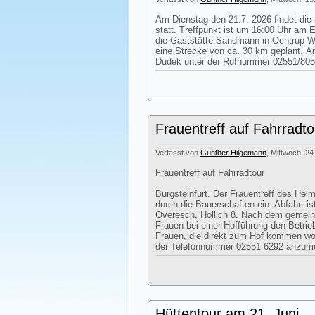
Am Dienstag den 21.7. 2026 findet die
statt. Treffpunkt ist um 16:00 Uhr am 
die Gaststätte Sandmann in Ochtrup We
eine Strecke von ca. 30 km geplant. 
Dudek unter der Rufnummer 02551/805
Frauentreff auf Fahrradto
Verfasst von
Günther Hilgemann
, Mittwoch, 24
Frauentreff auf Fahrradtour
Burgsteinfurt. Der Frauentreff des Heim
durch die Bauerschaften ein. Abfahrt i
Overesch, Hollich 8. Nach dem gemei
Frauen bei einer Hofführung den Betri
Frauen, die direkt zum Hof kommen woll
der Telefonnummer 02551 6292 anzum
Hüttentour am 21. Juni