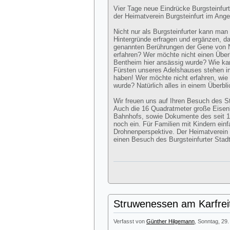
Vier Tage neue Eindrücke Burgsteinfur
der Heimatverein Burgsteinfurt im Ange
Nicht nur als Burgsteinfurter kann man
Hintergründe erfragen und ergänzen, da
genannten Berührungen der Gene von N
erfahren? Wer möchte nicht einen Über
Bentheim hier ansässig wurde? Wie kam
Fürsten unseres Adelshauses stehen 
haben! Wer möchte nicht erfahren, wie v
wurde? Natürlich alles in einem Überbl
Wir freuen uns auf Ihren Besuch des 
Auch die 16 Quadratmeter große Eisen
Bahnhofs, sowie Dokumente des seit 
noch ein. Für Familien mit Kindern ei
Drohnenperspektive. Der Heimatverein lä
einen Besuch des Burgsteinfurter Sta
Struwenessen am Karfrei
Verfasst von
Günther Hilgemann
, Sonntag, 29