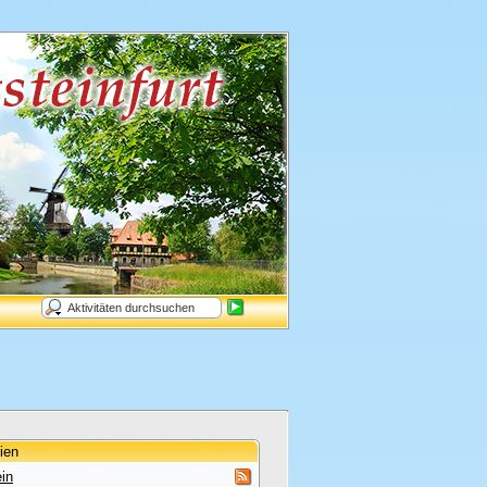
ien
in