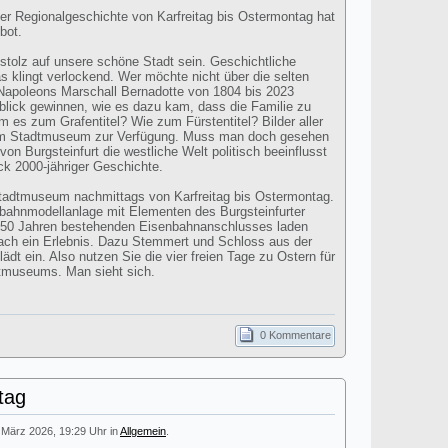
ter Regionalgeschichte von Karfreitag bis Ostermontag hat
bot.
 stolz auf unsere schöne Stadt sein. Geschichtliche
s klingt verlockend. Wer möchte nicht über die selten
apoleons Marschall Bernadotte von 1804 bis 2023
blick gewinnen, wie es dazu kam, dass die Familie zu
 es zum Grafentitel? Wie zum Fürstentitel? Bilder aller
im Stadtmuseum zur Verfügung. Muss man doch gesehen
on Burgsteinfurt die westliche Welt politisch beeinflusst
ick 2000-jähriger Geschichte.
Stadtmuseum nachmittags von Karfreitag bis Ostermontag.
bahnmodellanlage mit Elementen des Burgsteinfurter
150 Jahren bestehenden Eisenbahnanschlusses laden
nfach ein Erlebnis. Dazu Stemmert und Schloss aus der
dt ein. Also nutzen Sie die vier freien Tage zu Ostern für
dtmuseums. Man sieht sich.
0 Kommentare
tag
. März 2026, 19:29 Uhr in
Allgemein
.