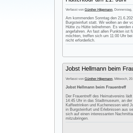
Verfasst von
Günther Hilgemann
, Donnerstag, 
Am kommenden Sonntag den 21.6.2026 
Burgsteinfurt statt. Wir wollen an der
Hütte zu Hütte teilnehmen. Es werden d
angefahren. An fast allen Punkten ist 
möchten, treffen sich um 11:00 Uhr be
nicht erforderlich.
Jobst Hellmann beim Frau
Verfasst von
Günther Hilgemann
, Mittwoch, 20
Jobst Hellmann beim Frauentreff
Der Frauentreff des Heimatvereins läd
14:45 Uhr in das Stadtmuseum, an de
Kaffeetrinken und Kuchenessen wird J
in Burgsteinfurt und Erlebnissen aus s
sich auf einen interessanten Nachmitt
mitzubringen.