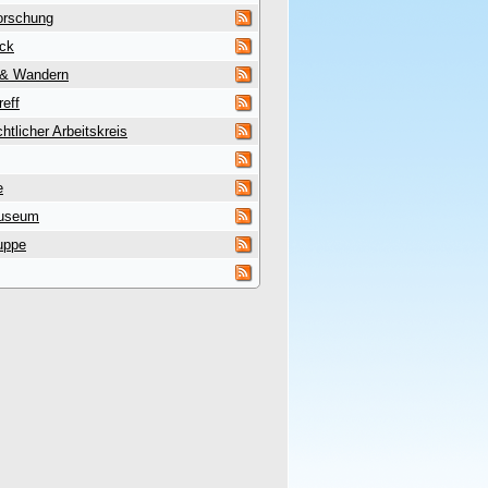
orschung
uck
 & Wandern
reff
htlicher Arbeitskreis
e
useum
uppe