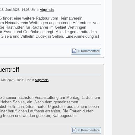
18. Juni 2026, 14:03 Uhr in
Allgemein
.
findet eine weitere Radtour vom Heimatverein
 vom Heimatverein Wettringen angebotenen Hüttentour: von
ie Rasthütten für Radfahrer im Gebiet Wettringen
für Essen und Getränke gesorgt. Alle die gerne mitradeln
i Gisela und Wilhelm Dudek in Sellen. Eine Anmeldung ist
0 Kommentare
entreff
. Mai 2026, 10:06 Uhr in
Allgemein
.
t zu seiner nächsten Veranstaltung am Montag, 1. Juni um
r Hohen Schule, ein. Nach dem gemeinsamen
obst Hellmann, Stemmerter Urgestein, aus seinem Leben
einer beruflichen Laufbahn erzählen. Die Frauen dürfen
ag freuen und werden gebeten, Kaffeegeschirr
0 Kommentare