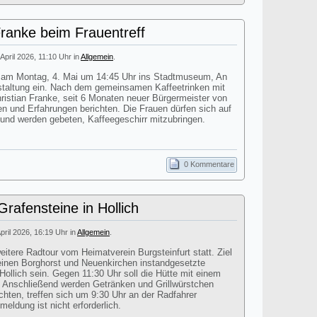
Franke beim Frauentreff
 April 2026, 11:10 Uhr in
Allgemein
.
dt am Montag, 4. Mai um 14:45 Uhr ins Stadtmuseum, An
staltung ein. Nach dem gemeinsamen Kaffeetrinken mit
istian Franke, seit 6 Monaten neuer Bürgermeister von
en und Erfahrungen berichten. Die Frauen dürfen sich auf
 und werden gebeten, Kaffeegeschirr mitzubringen.
0 Kommentare
rafensteine in Hollich
April 2026, 16:19 Uhr in
Allgemein
.
itere Radtour vom Heimatverein Burgsteinfurt statt. Ziel
einen Borghorst und Neuenkirchen instandgesetzte
Hollich sein. Gegen 11:30 Uhr soll die Hütte mit einem
n. Anschließend werden Getränken und Grillwürstchen
chten, treffen sich um 9:30 Uhr an der Radfahrer
eldung ist nicht erforderlich.