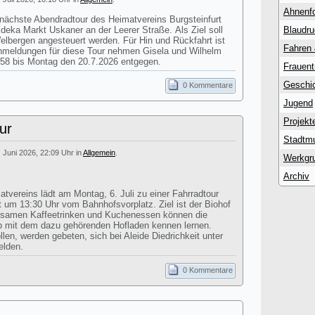
Ahnenf
 nächste Abendradtour des Heimatvereins Burgsteinfurt
Edeka Markt Uskaner an der Leerer Straße. Als Ziel soll
Blaudr
lbergen angesteuert werden. Für Hin und Rückfahrt ist
Fahren
Anmeldungen für diese Tour nehmen Gisela und Wilhelm
58 bis Montag den 20.7.2026 entgegen.
Frauent
Geschic
0 Kommentare
Jugend
Projekt
ur
Stadtm
. Juni 2026, 22:09 Uhr in
Allgemein
.
Werkgr
Archiv
atvereins lädt am Montag, 6. Juli zu einer Fahrradtour
st um 13:30 Uhr vom Bahnhofsvorplatz. Ziel ist der Biohof
nsamen Kaffeetrinken und Kuchenessen können die
eb mit dem dazu gehörenden Hofladen kennen lernen.
en, werden gebeten, sich bei Aleide Diedrichkeit unter
elden.
0 Kommentare