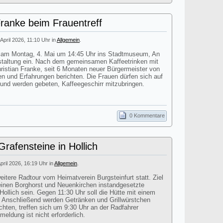
Franke beim Frauentreff
 April 2026, 11:10 Uhr in
Allgemein
.
dt am Montag, 4. Mai um 14:45 Uhr ins Stadtmuseum, An
staltung ein. Nach dem gemeinsamen Kaffeetrinken mit
istian Franke, seit 6 Monaten neuer Bürgermeister von
en und Erfahrungen berichten. Die Frauen dürfen sich auf
 und werden gebeten, Kaffeegeschirr mitzubringen.
0 Kommentare
rafensteine in Hollich
April 2026, 16:19 Uhr in
Allgemein
.
itere Radtour vom Heimatverein Burgsteinfurt statt. Ziel
einen Borghorst und Neuenkirchen instandgesetzte
Hollich sein. Gegen 11:30 Uhr soll die Hütte mit einem
n. Anschließend werden Getränken und Grillwürstchen
chten, treffen sich um 9:30 Uhr an der Radfahrer
eldung ist nicht erforderlich.