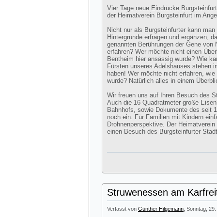
Vier Tage neue Eindrücke Burgsteinfur
der Heimatverein Burgsteinfurt im Ange
Nicht nur als Burgsteinfurter kann man
Hintergründe erfragen und ergänzen, da
genannten Berührungen der Gene von N
erfahren? Wer möchte nicht einen Über
Bentheim hier ansässig wurde? Wie kam
Fürsten unseres Adelshauses stehen 
haben! Wer möchte nicht erfahren, wie v
wurde? Natürlich alles in einem Überbl
Wir freuen uns auf Ihren Besuch des 
Auch die 16 Quadratmeter große Eisen
Bahnhofs, sowie Dokumente des seit 
noch ein. Für Familien mit Kindern ei
Drohnenperspektive. Der Heimatverein lä
einen Besuch des Burgsteinfurter Sta
Struwenessen am Karfrei
Verfasst von
Günther Hilgemann
, Sonntag, 29