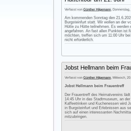
Verfasst von
Günther Hilgemann
, Donnerstag, 
Am kommenden Sonntag den 21.6.2026 
Burgsteinfurt statt. Wir wollen an der
Hütte zu Hütte teilnehmen. Es werden d
angefahren. An fast allen Punkten ist 
möchten, treffen sich um 11:00 Uhr be
nicht erforderlich.
Jobst Hellmann beim Frau
Verfasst von
Günther Hilgemann
, Mittwoch, 20
Jobst Hellmann beim Frauentreff
Der Frauentreff des Heimatvereins läd
14:45 Uhr in das Stadtmuseum, an de
Kaffeetrinken und Kuchenessen wird J
in Burgsteinfurt und Erlebnissen aus s
sich auf einen interessanten Nachmitt
mitzubringen.