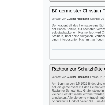
Bürgermeister Christian 
Verfasst von
Günther Hilgemann
, Sonntag, 26.
Der Frauentreff des Heimatvereins lä
der Hohen Schule, zur nächsten Veran
selbstgebackenem Rosinenbrot wird Chr
Steinfurt, über seine Aufgaben, Vorhab
einen interessanten Nachmittag freuen
Radtour zur Schutzhütte G
Verfasst von
Günther Hilgemann
, Freitag, 24. 
Am Sonntag den 3.5.2026 findet eine we
soll die gemeinsam mit den Heimatver
Radfahrer Schutzhütte Grafensteine in 
kleinen Festakt wieder eröffnet werde
angeboten. Alle die gerne mitradeln mö
Schutzhütte Lindhof Sellen 90. Eine Anm