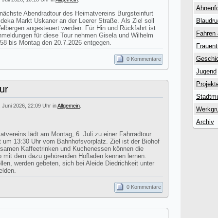
Ahnenf
 nächste Abendradtour des Heimatvereins Burgsteinfurt
Edeka Markt Uskaner an der Leerer Straße. Als Ziel soll
Blaudr
lbergen angesteuert werden. Für Hin und Rückfahrt ist
Fahren
Anmeldungen für diese Tour nehmen Gisela und Wilhelm
58 bis Montag den 20.7.2026 entgegen.
Frauent
Geschic
0 Kommentare
Jugend
Projekt
ur
Stadtm
. Juni 2026, 22:09 Uhr in
Allgemein
.
Werkgr
Archiv
atvereins lädt am Montag, 6. Juli zu einer Fahrradtour
st um 13:30 Uhr vom Bahnhofsvorplatz. Ziel ist der Biohof
nsamen Kaffeetrinken und Kuchenessen können die
eb mit dem dazu gehörenden Hofladen kennen lernen.
en, werden gebeten, sich bei Aleide Diedrichkeit unter
elden.
0 Kommentare