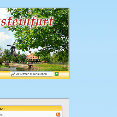
ien
in