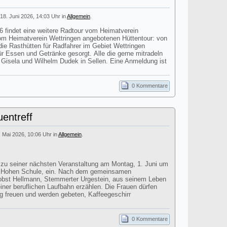
18. Juni 2026, 14:03 Uhr in
Allgemein
.
findet eine weitere Radtour vom Heimatverein
 vom Heimatverein Wettringen angebotenen Hüttentour: von
ie Rasthütten für Radfahrer im Gebiet Wettringen
für Essen und Getränke gesorgt. Alle die gerne mitradeln
i Gisela und Wilhelm Dudek in Sellen. Eine Anmeldung ist
0 Kommentare
entreff
. Mai 2026, 10:06 Uhr in
Allgemein
.
t zu seiner nächsten Veranstaltung am Montag, 1. Juni um
r Hohen Schule, ein. Nach dem gemeinsamen
obst Hellmann, Stemmerter Urgestein, aus seinem Leben
einer beruflichen Laufbahn erzählen. Die Frauen dürfen
ag freuen und werden gebeten, Kaffeegeschirr
0 Kommentare