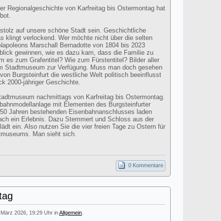
ter Regionalgeschichte von Karfreitag bis Ostermontag hat
bot.
 stolz auf unsere schöne Stadt sein. Geschichtliche
s klingt verlockend. Wer möchte nicht über die selten
apoleons Marschall Bernadotte von 1804 bis 2023
blick gewinnen, wie es dazu kam, dass die Familie zu
 es zum Grafentitel? Wie zum Fürstentitel? Bilder aller
im Stadtmuseum zur Verfügung. Muss man doch gesehen
on Burgsteinfurt die westliche Welt politisch beeinflusst
ick 2000-jähriger Geschichte.
Stadtmuseum nachmittags von Karfreitag bis Ostermontag.
bahnmodellanlage mit Elementen des Burgsteinfurter
150 Jahren bestehenden Eisenbahnanschlusses laden
nfach ein Erlebnis. Dazu Stemmert und Schloss aus der
dt ein. Also nutzen Sie die vier freien Tage zu Ostern für
dtmuseums. Man sieht sich.
0 Kommentare
tag
. März 2026, 19:29 Uhr in
Allgemein
.