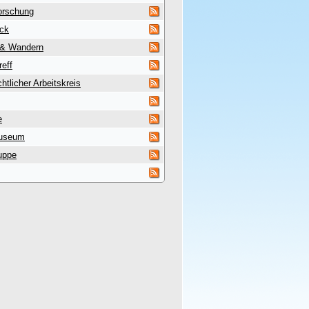
orschung
uck
 & Wandern
reff
htlicher Arbeitskreis
e
useum
uppe