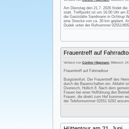
Am Dienstag den 21.7. 2026 findet die
statt. Treffpunkt ist um 16:00 Uhr am 
die Gaststätte Sandmann in Ochtrup We
eine Strecke von ca. 30 km geplant. 
Dudek unter der Rufnummer 02551/805
Frauentreff auf Fahrradto
Verfasst von
Günther Hilgemann
, Mittwoch, 24
Frauentreff auf Fahrradtour
Burgsteinfurt. Der Frauentreff des Heim
durch die Bauerschaften ein. Abfahrt i
Overesch, Hollich 8. Nach dem gemei
Frauen bei einer Hofführung den Betri
Frauen, die direkt zum Hof kommen woll
der Telefonnummer 02551 6292 anzum
Hüttentour am 21. Juni