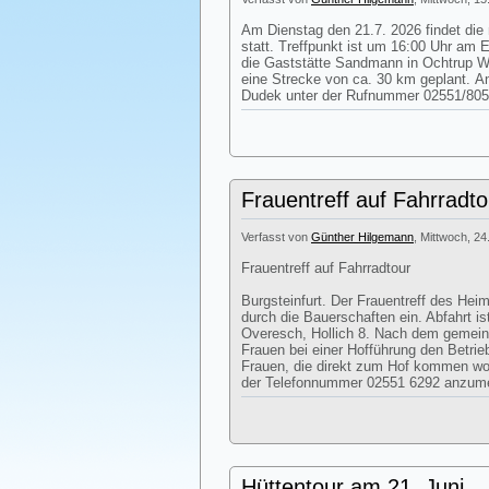
Am Dienstag den 21.7. 2026 findet die
statt. Treffpunkt ist um 16:00 Uhr am 
die Gaststätte Sandmann in Ochtrup We
eine Strecke von ca. 30 km geplant. 
Dudek unter der Rufnummer 02551/805
Frauentreff auf Fahrradto
Verfasst von
Günther Hilgemann
, Mittwoch, 24
Frauentreff auf Fahrradtour
Burgsteinfurt. Der Frauentreff des Heim
durch die Bauerschaften ein. Abfahrt i
Overesch, Hollich 8. Nach dem gemei
Frauen bei einer Hofführung den Betri
Frauen, die direkt zum Hof kommen woll
der Telefonnummer 02551 6292 anzum
Hüttentour am 21. Juni