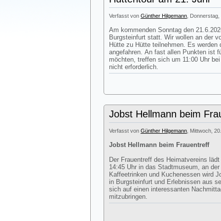
Verfasst von
Günther Hilgemann
, Donnerstag, 
Am kommenden Sonntag den 21.6.2026 
Burgsteinfurt statt. Wir wollen an der
Hütte zu Hütte teilnehmen. Es werden d
angefahren. An fast allen Punkten ist 
möchten, treffen sich um 11:00 Uhr be
nicht erforderlich.
Jobst Hellmann beim Frau
Verfasst von
Günther Hilgemann
, Mittwoch, 20
Jobst Hellmann beim Frauentreff
Der Frauentreff des Heimatvereins läd
14:45 Uhr in das Stadtmuseum, an de
Kaffeetrinken und Kuchenessen wird J
in Burgsteinfurt und Erlebnissen aus s
sich auf einen interessanten Nachmitt
mitzubringen.