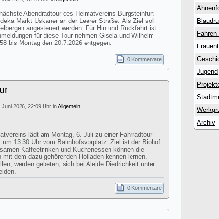
Ahnenf
 nächste Abendradtour des Heimatvereins Burgsteinfurt
Edeka Markt Uskaner an der Leerer Straße. Als Ziel soll
Blaudr
lbergen angesteuert werden. Für Hin und Rückfahrt ist
Fahren
Anmeldungen für diese Tour nehmen Gisela und Wilhelm
58 bis Montag den 20.7.2026 entgegen.
Frauent
Geschic
0 Kommentare
Jugend
Projekt
ur
Stadtm
. Juni 2026, 22:09 Uhr in
Allgemein
.
Werkgr
Archiv
atvereins lädt am Montag, 6. Juli zu einer Fahrradtour
st um 13:30 Uhr vom Bahnhofsvorplatz. Ziel ist der Biohof
nsamen Kaffeetrinken und Kuchenessen können die
eb mit dem dazu gehörenden Hofladen kennen lernen.
en, werden gebeten, sich bei Aleide Diedrichkeit unter
elden.
0 Kommentare