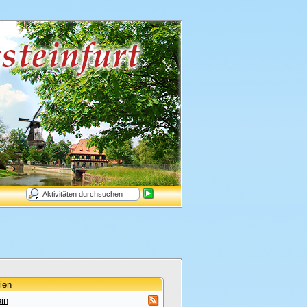
ien
in