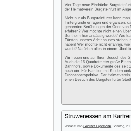
Vier Tage neue Eindrücke Burgsteinfur
der Heimatverein Burgsteinfurt im Ange
Nicht nur als Burgsteinfurter kann man
Hintergründe erfragen und ergänzen, da
genannten Berührungen der Gene von N
erfahren? Wer möchte nicht einen Über
Bentheim hier ansässig wurde? Wie kam
Fürsten unseres Adelshauses stehen 
haben! Wer möchte nicht erfahren, wie v
wurde? Natürlich alles in einem Überbl
Wir freuen uns auf Ihren Besuch des 
Auch die 16 Quadratmeter große Eisen
Bahnhofs, sowie Dokumente des seit 
noch ein. Für Familien mit Kindern ei
Drohnenperspektive. Der Heimatverein lä
einen Besuch des Burgsteinfurter Sta
Struwenessen am Karfrei
Verfasst von
Günther Hilgemann
, Sonntag, 29