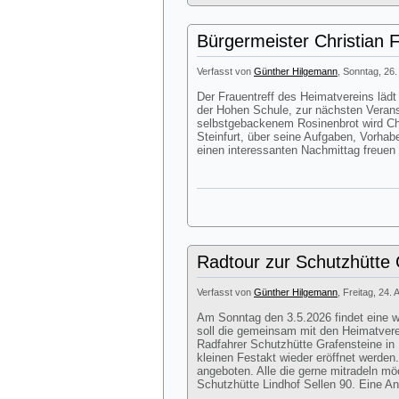
Bürgermeister Christian 
Verfasst von
Günther Hilgemann
, Sonntag, 26.
Der Frauentreff des Heimatvereins lä
der Hohen Schule, zur nächsten Veran
selbstgebackenem Rosinenbrot wird Chr
Steinfurt, über seine Aufgaben, Vorhab
einen interessanten Nachmittag freuen
Radtour zur Schutzhütte G
Verfasst von
Günther Hilgemann
, Freitag, 24. 
Am Sonntag den 3.5.2026 findet eine we
soll die gemeinsam mit den Heimatver
Radfahrer Schutzhütte Grafensteine in 
kleinen Festakt wieder eröffnet werde
angeboten. Alle die gerne mitradeln mö
Schutzhütte Lindhof Sellen 90. Eine Anm