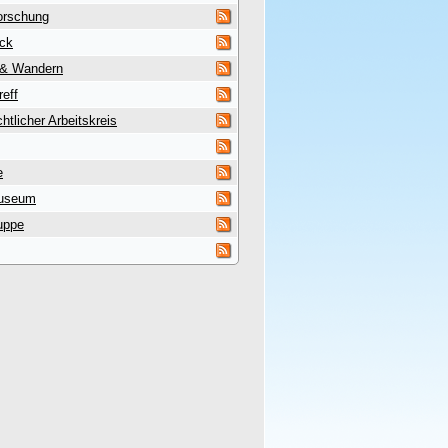
orschung
uck
 & Wandern
reff
htlicher Arbeitskreis
e
useum
uppe