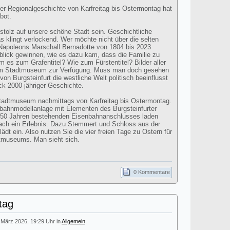
ter Regionalgeschichte von Karfreitag bis Ostermontag hat
bot.
 stolz auf unsere schöne Stadt sein. Geschichtliche
s klingt verlockend. Wer möchte nicht über die selten
apoleons Marschall Bernadotte von 1804 bis 2023
blick gewinnen, wie es dazu kam, dass die Familie zu
 es zum Grafentitel? Wie zum Fürstentitel? Bilder aller
im Stadtmuseum zur Verfügung. Muss man doch gesehen
on Burgsteinfurt die westliche Welt politisch beeinflusst
ick 2000-jähriger Geschichte.
Stadtmuseum nachmittags von Karfreitag bis Ostermontag.
bahnmodellanlage mit Elementen des Burgsteinfurter
150 Jahren bestehenden Eisenbahnanschlusses laden
nfach ein Erlebnis. Dazu Stemmert und Schloss aus der
dt ein. Also nutzen Sie die vier freien Tage zu Ostern für
dtmuseums. Man sieht sich.
0 Kommentare
tag
. März 2026, 19:29 Uhr in
Allgemein
.