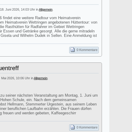
18. Juni 2026, 14:03 Uhr in
Allgemein
.
findet eine weitere Radtour vom Heimatverein
 vom Heimatverein Wettringen angebotenen Hüttentour: von
ie Rasthütten für Radfahrer im Gebiet Wettringen
für Essen und Getränke gesorgt. Alle die gerne mitradeln
i Gisela und Wilhelm Dudek in Sellen. Eine Anmeldung ist
0 Kommentare
entreff
. Mai 2026, 10:06 Uhr in
Allgemein
.
t zu seiner nächsten Veranstaltung am Montag, 1. Juni um
r Hohen Schule, ein. Nach dem gemeinsamen
obst Hellmann, Stemmerter Urgestein, aus seinem Leben
einer beruflichen Laufbahn erzählen. Die Frauen dürfen
ag freuen und werden gebeten, Kaffeegeschirr
0 Kommentare