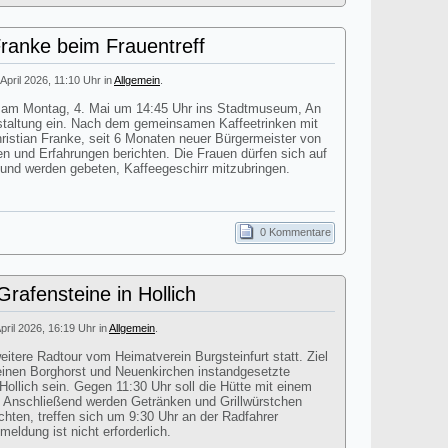
Franke beim Frauentreff
 April 2026, 11:10 Uhr in
Allgemein
.
dt am Montag, 4. Mai um 14:45 Uhr ins Stadtmuseum, An
staltung ein. Nach dem gemeinsamen Kaffeetrinken mit
istian Franke, seit 6 Monaten neuer Bürgermeister von
en und Erfahrungen berichten. Die Frauen dürfen sich auf
 und werden gebeten, Kaffeegeschirr mitzubringen.
0 Kommentare
rafensteine in Hollich
April 2026, 16:19 Uhr in
Allgemein
.
itere Radtour vom Heimatverein Burgsteinfurt statt. Ziel
einen Borghorst und Neuenkirchen instandgesetzte
Hollich sein. Gegen 11:30 Uhr soll die Hütte mit einem
n. Anschließend werden Getränken und Grillwürstchen
chten, treffen sich um 9:30 Uhr an der Radfahrer
eldung ist nicht erforderlich.