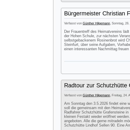
Bürgermeister Christian 
Verfasst von
Günther Hilgemann
, Sonntag, 26.
Der Frauentreff des Heimatvereins lä
der Hohen Schule, zur nächsten Veran
selbstgebackenem Rosinenbrot wird Chr
Steinfurt, über seine Aufgaben, Vorhab
einen interessanten Nachmittag freuen
Radtour zur Schutzhütte G
Verfasst von
Günther Hilgemann
, Freitag, 24. 
Am Sonntag den 3.5.2026 findet eine we
soll die gemeinsam mit den Heimatver
Radfahrer Schutzhütte Grafensteine in 
kleinen Festakt wieder eröffnet werde
angeboten. Alle die gerne mitradeln mö
Schutzhütte Lindhof Sellen 90. Eine Anm