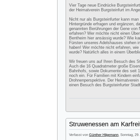
Vier Tage neue Eindrücke Burgsteinfur
der Heimatverein Burgsteinfurt im Ange
Nicht nur als Burgsteinfurter kann man
Hintergründe erfragen und ergänzen, da
genannten Berührungen der Gene von N
erfahren? Wer möchte nicht einen Über
Bentheim hier ansässig wurde? Wie kam
Fürsten unseres Adelshauses stehen 
haben! Wer möchte nicht erfahren, wie v
wurde? Natürlich alles in einem Überbl
Wir freuen uns auf Ihren Besuch des 
Auch die 16 Quadratmeter große Eisen
Bahnhofs, sowie Dokumente des seit 
noch ein. Für Familien mit Kindern ei
Drohnenperspektive. Der Heimatverein lä
einen Besuch des Burgsteinfurter Sta
Struwenessen am Karfrei
Verfasst von
Günther Hilgemann
, Sonntag, 29