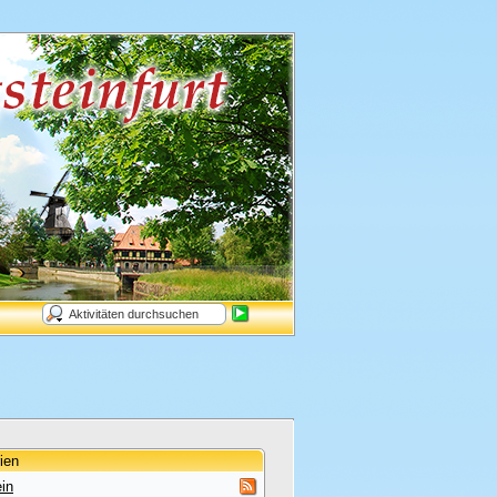
ien
in