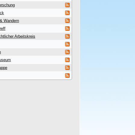
orschung
uck
 & Wandern
reff
htlicher Arbeitskreis
e
useum
uppe