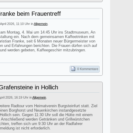
Franke beim Frauentreff
 April 2026, 11:10 Uhr in
Allgemein
.
dt am Montag, 4. Mai um 14:45 Uhr ins Stadtmuseum, An
staltung ein. Nach dem gemeinsamen Kaffeetrinken mit
istian Franke, seit 6 Monaten neuer Bürgermeister von
en und Erfahrungen berichten. Die Frauen dürfen sich auf
 und werden gebeten, Kaffeegeschirr mitzubringen.
0 Kommentare
rafensteine in Hollich
April 2026, 16:19 Uhr in
Allgemein
.
itere Radtour vom Heimatverein Burgsteinfurt statt. Ziel
einen Borghorst und Neuenkirchen instandgesetzte
Hollich sein. Gegen 11:30 Uhr soll die Hütte mit einem
n. Anschließend werden Getränken und Grillwürstchen
chten, treffen sich um 9:30 Uhr an der Radfahrer
eldung ist nicht erforderlich.