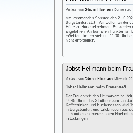
Verfasst von
Günther Hilgemann
, Donnerstag, 
Am kommenden Sonntag den 21.6.2026 
Burgsteinfurt statt. Wir wollen an der
Hütte zu Hütte teilnehmen. Es werden d
angefahren. An fast allen Punkten ist 
möchten, treffen sich um 11:00 Uhr be
nicht erforderlich.
Jobst Hellmann beim Frau
Verfasst von
Günther Hilgemann
, Mittwoch, 20
Jobst Hellmann beim Frauentreff
Der Frauentreff des Heimatvereins läd
14:45 Uhr in das Stadtmuseum, an de
Kaffeetrinken und Kuchenessen wird J
in Burgsteinfurt und Erlebnissen aus s
sich auf einen interessanten Nachmitt
mitzubringen.