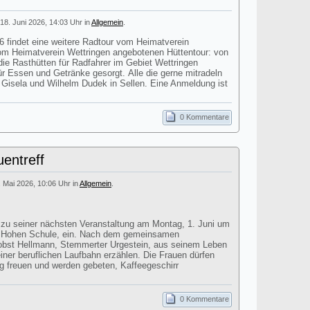
18. Juni 2026, 14:03 Uhr in
Allgemein
.
findet eine weitere Radtour vom Heimatverein
 vom Heimatverein Wettringen angebotenen Hüttentour: von
ie Rasthütten für Radfahrer im Gebiet Wettringen
für Essen und Getränke gesorgt. Alle die gerne mitradeln
i Gisela und Wilhelm Dudek in Sellen. Eine Anmeldung ist
0 Kommentare
entreff
. Mai 2026, 10:06 Uhr in
Allgemein
.
t zu seiner nächsten Veranstaltung am Montag, 1. Juni um
r Hohen Schule, ein. Nach dem gemeinsamen
obst Hellmann, Stemmerter Urgestein, aus seinem Leben
einer beruflichen Laufbahn erzählen. Die Frauen dürfen
ag freuen und werden gebeten, Kaffeegeschirr
0 Kommentare