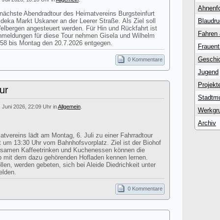
Ahnenf
 nächste Abendradtour des Heimatvereins Burgsteinfurt
Edeka Markt Uskaner an der Leerer Straße. Als Ziel soll
Blaudr
lbergen angesteuert werden. Für Hin und Rückfahrt ist
Fahren
Anmeldungen für diese Tour nehmen Gisela und Wilhelm
58 bis Montag den 20.7.2026 entgegen.
Frauent
Geschic
0 Kommentare
Jugend
Projekt
ur
Stadtm
. Juni 2026, 22:09 Uhr in
Allgemein
.
Werkgr
Archiv
atvereins lädt am Montag, 6. Juli zu einer Fahrradtour
st um 13:30 Uhr vom Bahnhofsvorplatz. Ziel ist der Biohof
nsamen Kaffeetrinken und Kuchenessen können die
eb mit dem dazu gehörenden Hofladen kennen lernen.
en, werden gebeten, sich bei Aleide Diedrichkeit unter
elden.
0 Kommentare