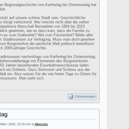
ter Regionalgeschichte von Karfreitag bis Ostermontag hat
bot.
 stolz auf unsere schöne Stadt sein. Geschichtliche
s klingt verlockend. Wer möchte nicht über die selten
apoleons Marschall Bernadotte von 1804 bis 2023
blick gewinnen, wie es dazu kam, dass die Familie zu
 es zum Grafentitel? Wie zum Fürstentitel? Bilder aller
im Stadtmuseum zur Verfügung. Muss man doch gesehen
on Burgsteinfurt die westliche Welt politisch beeinflusst
ick 2000-jähriger Geschichte.
Stadtmuseum nachmittags von Karfreitag bis Ostermontag.
bahnmodellanlage mit Elementen des Burgsteinfurter
150 Jahren bestehenden Eisenbahnanschlusses laden
nfach ein Erlebnis. Dazu Stemmert und Schloss aus der
dt ein. Also nutzen Sie die vier freien Tage zu Ostern für
dtmuseums. Man sieht sich.
0 Kommentare
tag
. März 2026, 19:29 Uhr in
Allgemein
.