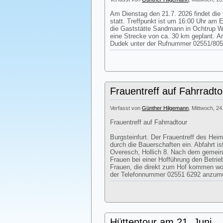
Am Dienstag den 21.7. 2026 findet die
statt. Treffpunkt ist um 16:00 Uhr am 
die Gaststätte Sandmann in Ochtrup We
eine Strecke von ca. 30 km geplant. 
Dudek unter der Rufnummer 02551/805
Frauentreff auf Fahrradto
Verfasst von
Günther Hilgemann
, Mittwoch, 24
Frauentreff auf Fahrradtour
Burgsteinfurt. Der Frauentreff des Heim
durch die Bauerschaften ein. Abfahrt i
Overesch, Hollich 8. Nach dem gemei
Frauen bei einer Hofführung den Betri
Frauen, die direkt zum Hof kommen woll
der Telefonnummer 02551 6292 anzum
Hüttentour am 21. Juni