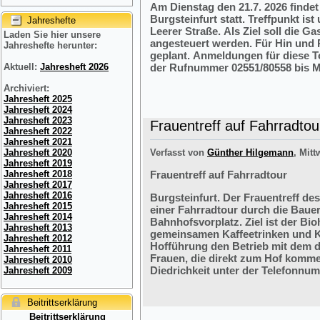
Am Dienstag den 21.7. 2026 finde
Burgsteinfurt statt. Treffpunkt i
Jahreshefte
Leerer Straße. Als Ziel soll die 
Laden Sie hier unsere
angesteuert werden. Für Hin und R
Jahreshefte herunter:
geplant. Anmeldungen für diese 
der Rufnummer 02551/80558 bis M
Aktuell:
Jahresheft 2026
Archiviert:
Jahresheft 2025
Jahresheft 2024
Jahresheft 2023
Frauentreff auf Fahrradtou
Jahresheft 2022
Jahresheft 2021
Verfasst von
Günther Hilgemann
, Mitt
Jahresheft 2020
Jahresheft 2019
Frauentreff auf Fahrradtour
Jahresheft 2018
Jahresheft 2017
Jahresheft 2016
Burgsteinfurt. Der Frauentreff des
Jahresheft 2015
einer Fahrradtour durch die Bauer
Jahresheft 2014
Bahnhofsvorplatz. Ziel ist der Bi
Jahresheft 2013
gemeinsamen Kaffeetrinken und K
Jahresheft 2012
Hofführung den Betrieb mit dem 
Jahresheft 2011
Frauen, die direkt zum Hof komme
Jahresheft 2010
Diedrichkeit unter der Telefonnu
Jahresheft 2009
Beitrittserklärung
Beitrittserklärung