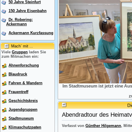
50 Jahre Steinfurt
150 Jahre Eisenbahn
Dr. Robering:
Ackermann
Ackermann Kurzfassung
Mach´ mit ...
Viele
Gruppen
laden Sie
zum Mitmachen ein:
Ahnenforschung
Blaudruck
Fahren & Wandern
Im Stadtmuseum ist jetzt eine Au
Frauentreff
z
Geschichtskreis
Di
Jugendgruppen
Abendradtour des Heimatve
Stadtmuseum
Verfasst von
Günther Hilgemann
, Mitt
Klimaschutzpaten