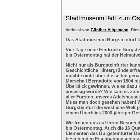
Stadtmuseum lädt zum Ost
Verfasst von
Günther Hilgemann
, Dien
Das Stadtmuseum Burgsteinfurt l
Vier Tage neue Eindrücke Burgste
bis Ostermontag hat der Heimatve
Nicht nur als Burgsteinfurter kan
Geschichtliche Hintergründe erfr
möchte nicht über die selten ge
Marschall Bernadotte von 1804 bi
Überblick gewinnen, wie es dazu 
ansässig wurde? Wie kam es zum G
aller Fürsten unseres Adelshaus
Muss man doch gesehen haben! We
Burgsteinfurt die westliche Welt p
einem Überblick 2000-jähriger Ges
Wir freuen uns auf Ihren Besuch 
bis Ostermontag. Auch die 16 Qu
Elementen des Burgsteinfurter B
bestehenden Eisenbahnanschlusses