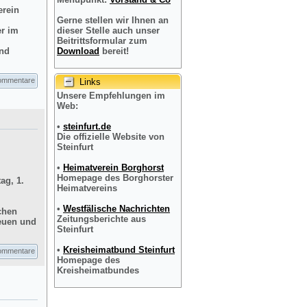
erein
Gerne stellen wir Ihnen an
er im
dieser Stelle auch unser
Beitrittsformular zum
und
Download
bereit!
ommentare
Links
Unsere Empfehlungen im
Web:
•
steinfurt.de
Die offizielle Website von
Steinfurt
•
Heimatverein Borghorst
Homepage des Borghorster
ag, 1.
Heimatvereins
•
Westfälische Nachrichten
chen
Zeitungsberichte aus
reuen und
Steinfurt
•
Kreisheimatbund Steinfurt
ommentare
Homepage des
Kreisheimatbundes