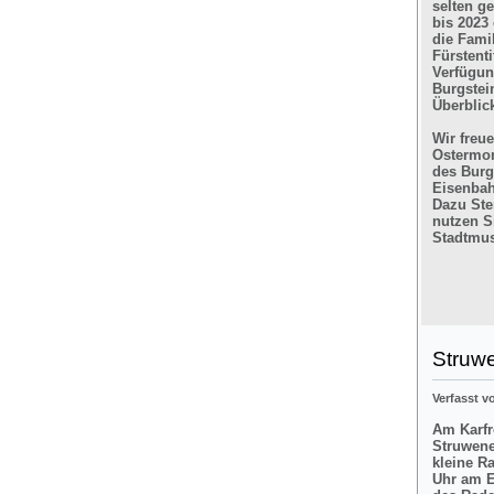
selten g
bis 2023
die Fami
Fürstent
Verfügun
Burgstein
Überblic
Wir freu
Ostermon
des Burg
Eisenbah
Dazu Ste
nutzen Si
Stadtmus
Struw
Verfasst 
Am Karfre
Struwene
kleine R
Uhr am E