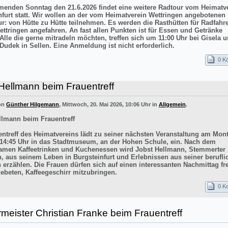
nden Sonntag den 21.6.2026 findet eine weitere Radtour vom Heimatv
nfurt statt. Wir wollen an der vom Heimatverein Wettringen angebotenen
ur: von Hütte zu Hütte teilnehmen. Es werden die Rasthütten für Radfahr
ettringen angefahren. An fast allen Punkten ist für Essen und Getränke
 Alle die gerne mitradeln möchten, treffen sich um 11:00 Uhr bei Gisela 
Dudek in Sellen. Eine Anmeldung ist nicht erforderlich.
0 K
Hellmann beim Frauentreff
von
Günther Hilgemann
, Mittwoch, 20. Mai 2026, 10:06 Uhr in
Allgemein
.
llmann beim Frauentreff
entreff des Heimatvereins lädt zu seiner nächsten Veranstaltung am Mont
14:45 Uhr in das Stadtmuseum, an der Hohen Schule, ein. Nach dem
men Kaffeetrinken und Kuchenessen wird Jobst Hellmann, Stemmerter
n, aus seinem Leben in Burgsteinfurt und Erlebnissen aus seiner berufli
 erzählen. Die Frauen dürfen sich auf einen interessanten Nachmittag f
ebeten, Kaffeegeschirr mitzubringen.
0 K
meister Christian Franke beim Frauentreff