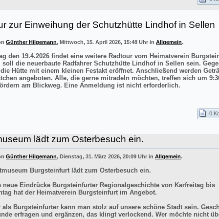
r zur Einweihung der Schutzhütte Lindhof in Sellen
von
Günther Hilgemann
, Mittwoch, 15. April 2026, 15:48 Uhr in
Allgemein
.
g den 19.4.2026 findet eine weitere Radtour vom Heimatverein Burgstei
el soll die neuerbaute Radfahrer Schutzhütte Lindhof in Sellen sein. Gege
 die Hütte mit einem kleinen Festakt eröffnet. Anschließend werden Getr
stchen angeboten. Alle, die gerne mitradeln möchten, treffen sich um 9:3
ördern am Blickweg. Eine Anmeldung ist nicht erforderlich.
0 K
museum lädt zum Osterbesuch ein.
von
Günther Hilgemann
, Dienstag, 31. März 2026, 20:09 Uhr in
Allgemein
.
tmuseum Burgsteinfurt lädt zum Osterbesuch ein.
e neue Eindrücke Burgsteinfurter Regionalgeschichte von Karfreitag bis
tag hat der Heimatverein Burgsteinfurt im Angebot.
r als Burgsteinfurter kann man stolz auf unsere schöne Stadt sein. Gesch
ünde erfragen und ergänzen, das klingt verlockend. Wer möchte nicht üb