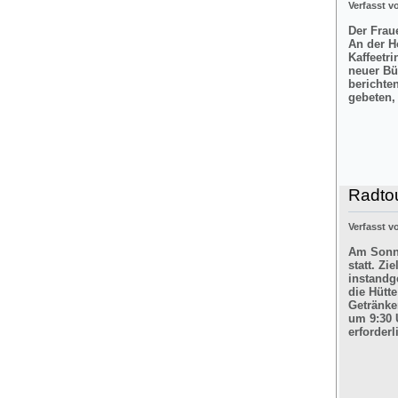
Verfasst 
Der Frau
An der H
Kaffeetr
neuer Bü
berichte
gebeten,
Radtou
Verfasst 
Am Sonnt
statt. Z
instandg
die Hütt
Getränke
um 9:30 
erforderl