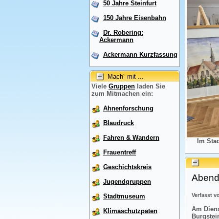
50 Jahre Steinfurt
150 Jahre Eisenbahn
Dr. Robering:
Ackermann
Ackermann Kurzfassung
Mach´ mit ...
Viele
Gruppen
laden Sie
zum Mitmachen ein:
Ahnenforschung
Blaudruck
Fahren & Wandern
Im Sta
Frauentreff
Geschichtskreis
Abendr
Jugendgruppen
Verfasst 
Stadtmuseum
Am Diens
Klimaschutzpaten
Burgstei