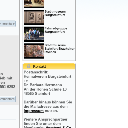
Stadtmuseum
Burgsteinfurt
ommentare
Fahrradgruppe
Burgsteinfurt
Stadtmuseum
Steinfurt Braukultur
Rolinck
Kontakt
Postanschrift:
en
Heimatverein Burgsteinfurt
ieb mit
e.V.
men
Dr. Barbara Herrmann
2551 6292
An der Hohen Schule 13
48565 Steinfurt
ommentare
Darüber hinaus können Sie
die Mailadresse aus dem
Impressum
nutzen.
Weitere Ansprechpartner
finden Sie unter dem
Menüpunkt:
Vorstand & Co