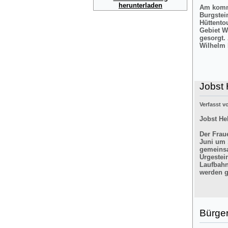
herunterladen
Am komme
Burgstei
Hüttento
Gebiet W
gesorgt.
Wilhelm 
Jobst 
Verfasst 
Jobst He
Der Frau
Juni um 
gemeinsa
Urgestei
Laufbahn
werden g
Bürger