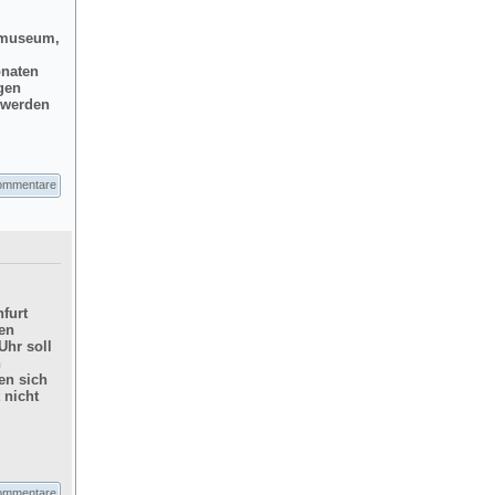
dtmuseum,
onaten
gen
d werden
ommentare
furt
hen
Uhr soll
n
en sich
 nicht
ommentare