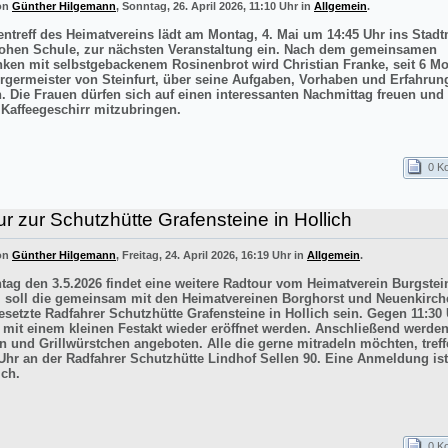
von
Günther Hilgemann
, Sonntag, 26. April 2026, 11:10 Uhr in
Allgemein
.
entreff des Heimatvereins lädt am Montag, 4. Mai um 14:45 Uhr ins Sta
ohen Schule, zur nächsten Veranstaltung ein. Nach dem gemeinsamen
inken mit selbstgebackenem Rosinenbrot wird Christian Franke, seit 6 M
rgermeister von Steinfurt, über seine Aufgaben, Vorhaben und Erfahrun
n. Die Frauen dürfen sich auf einen interessanten Nachmittag freuen un
 Kaffeegeschirr mitzubringen.
0 K
r zur Schutzhütte Grafensteine in Hollich
von
Günther Hilgemann
, Freitag, 24. April 2026, 16:19 Uhr in
Allgemein
.
ag den 3.5.2026 findet eine weitere Radtour vom Heimatverein Burgstein
iel soll die gemeinsam mit den Heimatvereinen Borghorst und Neuenkirc
esetzte Radfahrer Schutzhütte Grafensteine in Hollich sein. Gegen 11:30 
e mit einem kleinen Festakt wieder eröffnet werden. Anschließend werde
n und Grillwürstchen angeboten. Alle die gerne mitradeln möchten, treff
Uhr an der Radfahrer Schutzhütte Lindhof Sellen 90. Eine Anmeldung ist
ich.
0 K