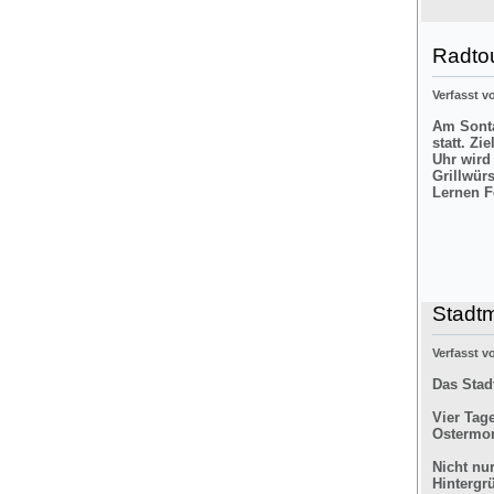
Radtou
Verfasst 
Am Sonta
statt. Zi
Uhr wird
Grillwür
Lernen F
Stadt
Verfasst 
Das Stad
Vier Tag
Ostermon
Nicht nu
Hintergr