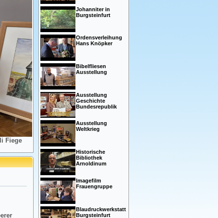
Johanniter in
Burgsteinfurt
Ordensverleihung
Hans Knöpker
Bibelfliesen
Ausstellung
Ausstellung
Geschichte
Bundesrepublik
Ausstellung
Weltkrieg
i Fiege
Historische
Bibliothek
Arnoldinum
Imagefilm
Frauengruppe
Blaudruckwerkstatt
eerer
Burgsteinfurt