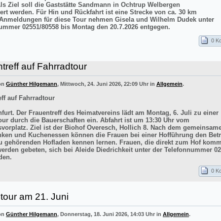
Als Ziel soll die Gaststätte Sandmann in Ochtrup Welbergen
ert werden. Für Hin und Rückfahrt ist eine Strecke von ca. 30 km
 Anmeldungen für diese Tour nehmen Gisela und Wilhelm Dudek unter
ummer 02551/80558 bis Montag den 20.7.2026 entgegen.
0 K
treff auf Fahrradtour
von
Günther Hilgemann
, Mittwoch, 24. Juni 2026, 22:09 Uhr in
Allgemein
.
ff auf Fahrradtour
furt. Der Frauentreff des Heimatvereins lädt am Montag, 6. Juli zu einer
our durch die Bauerschaften ein. Abfahrt ist um 13:30 Uhr vom
vorplatz. Ziel ist der Biohof Overesch, Hollich 8. Nach dem gemeinsam
inken und Kuchenessen können die Frauen bei einer Hofführung den Betr
 gehörenden Hofladen kennen lernen. Frauen, die direkt zum Hof kom
werden gebeten, sich bei Aleide Diedrichkeit unter der Telefonnummer 0
den.
0 K
tour am 21. Juni
von
Günther Hilgemann
, Donnerstag, 18. Juni 2026, 14:03 Uhr in
Allgemein
.