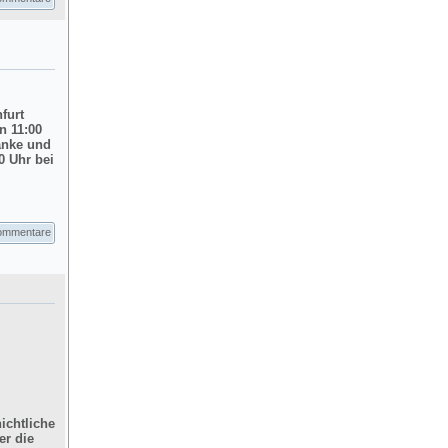
nfurt
n 11:00
änke und
0 Uhr bei
ommentare
ichtliche
er die