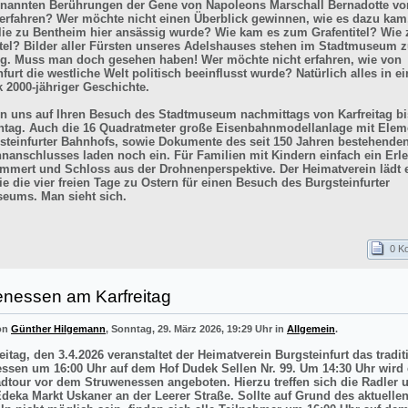
enannten Berührungen der Gene von Napoleons Marschall Bernadotte vo
 erfahren? Wer möchte nicht einen Überblick gewinnen, wie es dazu kam
lie zu Bentheim hier ansässig wurde? Wie kam es zum Grafentitel? Wie
itel? Bilder aller Fürsten unseres Adelshauses stehen im Stadtmuseum z
g. Muss man doch gesehen haben! Wer möchte nicht erfahren, wie von
furt die westliche Welt politisch beeinflusst wurde? Natürlich alles in e
k 2000-jähriger Geschichte.
en uns auf Ihren Besuch des Stadtmuseum nachmittags von Karfreitag bi
tag. Auch die 16 Quadratmeter große Eisenbahnmodellanlage mit Elem
steinfurter Bahnhofs, sowie Dokumente des seit 150 Jahren bestehende
nanschlusses laden noch ein. Für Familien mit Kindern einfach ein Erle
mmert und Schloss aus der Drohnenperspektive. Der Heimatverein lädt e
e die vier freien Tage zu Ostern für einen Besuch des Burgsteinfurter
eums. Man sieht sich.
0 K
enessen am Karfreitag
von
Günther Hilgemann
, Sonntag, 29. März 2026, 19:29 Uhr in
Allgemein
.
itag, den 3.4.2026 veranstaltet der Heimatverein Burgsteinfurt das tradit
ssen um 16:00 Uhr auf dem Hof Dudek Sellen Nr. 99. Um 14:30 Uhr wird 
adtour vor dem Struwenessen angeboten. Hierzu treffen sich die Radler 
deka Markt Uskaner an der Leerer Straße. Sollte auf Grund des aktuellen