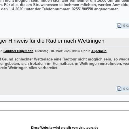
ln nicht möglich sein, finden sich alle Teilnehmer um 16:00 Uhr auf de
n. Für alle, die am Struwenessen teilnehmen möchten, werden Anmeldu
 den 1.4.2026 unter der Telefonnummer. 02551/80558 angenommen.
0 K
ger Hinweis für die Radler nach Wettringen
von
Günther Hilgemann
, Dienstag, 10. März 2026, 09:37 Uhr in
Allgemein
.
uf Grund schlechter Wetterlage eine Radtour nicht möglich sein, so werd
er gebeten, sich trotzdem im Heimathaus in Wettringen einzufinden, wei
ein Wettringen alles vorbereitet.
0 K
Diese Website wird erstellt von
virtutours.de