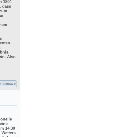
n 1804
, dass
 zum
ur
inem
s
enten
n
bnis.
in. Also
ommentare
ionelle
eine
um 14:30
 Wetters