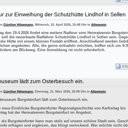
r zur Einweihung der Schutzhütte Lindhof in Sellen
von
Günther Hilgemann
, Mittwoch, 15. April 2026, 15:48 Uhr in
Allgemein
.
g den 19.4.2026 findet eine weitere Radtour vom Heimatverein Burgstei
el soll die neuerbaute Radfahrer Schutzhütte Lindhof in Sellen sein. Gege
 die Hütte mit einem kleinen Festakt eröffnet. Anschließend werden Getr
stchen angeboten. Alle, die gerne mitradeln möchten, treffen sich um 9:3
ördern am Blickweg. Eine Anmeldung ist nicht erforderlich.
0 K
museum lädt zum Osterbesuch ein.
von
Günther Hilgemann
, Dienstag, 31. März 2026, 20:09 Uhr in
Allgemein
.
tmuseum Burgsteinfurt lädt zum Osterbesuch ein.
e neue Eindrücke Burgsteinfurter Regionalgeschichte von Karfreitag bis
tag hat der Heimatverein Burgsteinfurt im Angebot.
r als Burgsteinfurter kann man stolz auf unsere schöne Stadt sein. Gesch
ünde erfragen und ergänzen, das klingt verlockend. Wer möchte nicht üb