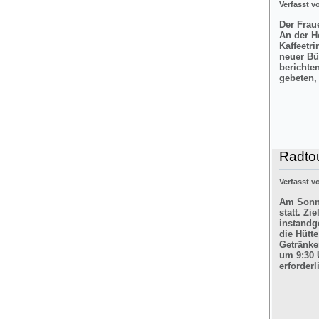
Verfasst 
Der Frau
An der H
Kaffeetr
neuer Bü
berichte
gebeten,
Radtou
Verfasst 
Am Sonnt
statt. Z
instandg
die Hütt
Getränke
um 9:30 
erforderl