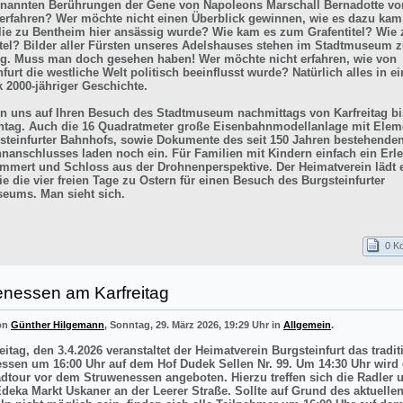
enannten Berührungen der Gene von Napoleons Marschall Bernadotte vo
 erfahren? Wer möchte nicht einen Überblick gewinnen, wie es dazu kam
lie zu Bentheim hier ansässig wurde? Wie kam es zum Grafentitel? Wie
itel? Bilder aller Fürsten unseres Adelshauses stehen im Stadtmuseum z
g. Muss man doch gesehen haben! Wer möchte nicht erfahren, wie von
furt die westliche Welt politisch beeinflusst wurde? Natürlich alles in e
k 2000-jähriger Geschichte.
en uns auf Ihren Besuch des Stadtmuseum nachmittags von Karfreitag bi
tag. Auch die 16 Quadratmeter große Eisenbahnmodellanlage mit Elem
steinfurter Bahnhofs, sowie Dokumente des seit 150 Jahren bestehende
nanschlusses laden noch ein. Für Familien mit Kindern einfach ein Erle
mmert und Schloss aus der Drohnenperspektive. Der Heimatverein lädt e
e die vier freien Tage zu Ostern für einen Besuch des Burgsteinfurter
eums. Man sieht sich.
0 K
enessen am Karfreitag
von
Günther Hilgemann
, Sonntag, 29. März 2026, 19:29 Uhr in
Allgemein
.
itag, den 3.4.2026 veranstaltet der Heimatverein Burgsteinfurt das tradit
ssen um 16:00 Uhr auf dem Hof Dudek Sellen Nr. 99. Um 14:30 Uhr wird 
adtour vor dem Struwenessen angeboten. Hierzu treffen sich die Radler 
deka Markt Uskaner an der Leerer Straße. Sollte auf Grund des aktuellen