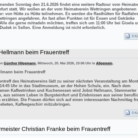
nden Sonntag den 21.6.2026 findet eine weitere Radtour vom Heimatv
nfurt statt. Wir wollen an der vom Heimatverein Wettringen angebotenen
ur: von Hütte zu Hütte teilnehmen. Es werden die Rasthütten für Radfahr
ettringen angefahren. An fast allen Punkten ist für Essen und Getränke
 Alle die gerne mitradeln möchten, treffen sich um 11:00 Uhr bei Gisela 
Dudek in Sellen. Eine Anmeldung ist nicht erforderlich.
0 K
Hellmann beim Frauentreff
von
Günther Hilgemann
, Mittwoch, 20. Mai 2026, 10:06 Uhr in
Allgemein
.
llmann beim Frauentreff
entreff des Heimatvereins lädt zu seiner nächsten Veranstaltung am Mont
14:45 Uhr in das Stadtmuseum, an der Hohen Schule, ein. Nach dem
men Kaffeetrinken und Kuchenessen wird Jobst Hellmann, Stemmerter
n, aus seinem Leben in Burgsteinfurt und Erlebnissen aus seiner berufli
 erzählen. Die Frauen dürfen sich auf einen interessanten Nachmittag f
ebeten, Kaffeegeschirr mitzubringen.
0 K
meister Christian Franke beim Frauentreff