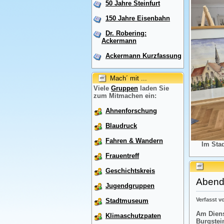
50 Jahre Steinfurt
150 Jahre Eisenbahn
Dr. Robering:
Ackermann
Ackermann Kurzfassung
Mach´ mit ...
Viele
Gruppen
laden Sie
zum Mitmachen ein:
Ahnenforschung
Blaudruck
Fahren & Wandern
Im Sta
Frauentreff
Geschichtskreis
Abendr
Jugendgruppen
Verfasst 
Stadtmuseum
Am Diens
Klimaschutzpaten
Burgstei