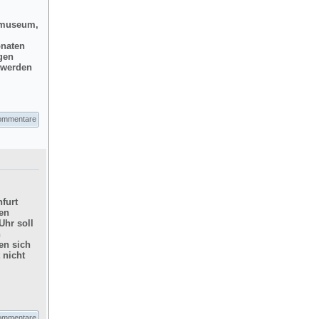
dtmuseum,
onaten
gen
d werden
ommentare
furt
hen
Uhr soll
n
en sich
 nicht
ommentare