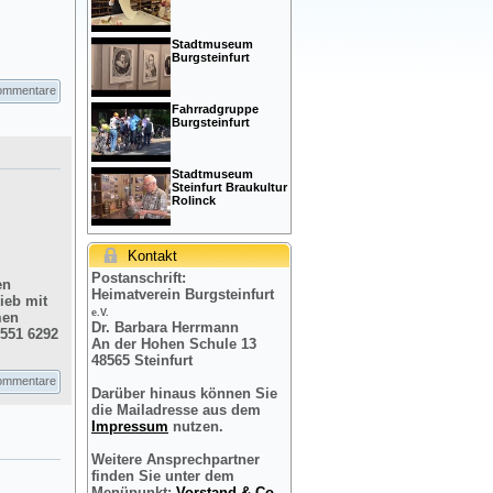
Stadtmuseum
Burgsteinfurt
ommentare
Fahrradgruppe
Burgsteinfurt
Stadtmuseum
Steinfurt Braukultur
Rolinck
Kontakt
Postanschrift:
en
Heimatverein Burgsteinfurt
ieb mit
e.V.
men
Dr. Barbara Herrmann
2551 6292
An der Hohen Schule 13
48565 Steinfurt
ommentare
Darüber hinaus können Sie
die Mailadresse aus dem
Impressum
nutzen.
Weitere Ansprechpartner
finden Sie unter dem
Menüpunkt:
Vorstand & Co