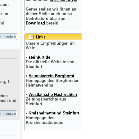
erein
Gerne stellen wir Ihnen an
er im
dieser Stelle auch unser
Beitrittsformular zum
und
Download
bereit!
ommentare
Links
Unsere Empfehlungen im
Web:
•
steinfurt.de
Die offizielle Website von
Steinfurt
•
Heimatverein Borghorst
Homepage des Borghorster
ag, 1.
Heimatvereins
•
Westfälische Nachrichten
chen
Zeitungsberichte aus
reuen und
Steinfurt
•
Kreisheimatbund Steinfurt
ommentare
Homepage des
Kreisheimatbundes