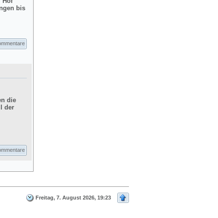
m Hof
ngen bis
ommentare
en die
l der
ommentare
Freitag, 7. August 2026, 19:23