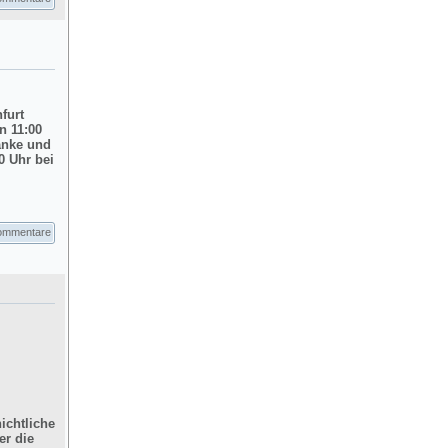
nfurt
n 11:00
änke und
0 Uhr bei
ommentare
ichtliche
er die