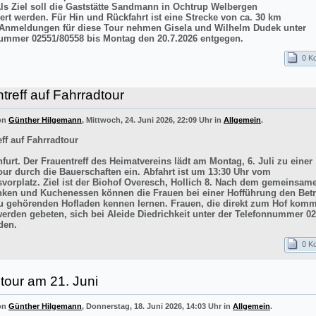
Als Ziel soll die Gaststätte Sandmann in Ochtrup Welbergen
ert werden. Für Hin und Rückfahrt ist eine Strecke von ca. 30 km
 Anmeldungen für diese Tour nehmen Gisela und Wilhelm Dudek unter
ummer 02551/80558 bis Montag den 20.7.2026 entgegen.
0 K
treff auf Fahrradtour
von
Günther Hilgemann
, Mittwoch, 24. Juni 2026, 22:09 Uhr in
Allgemein
.
ff auf Fahrradtour
furt. Der Frauentreff des Heimatvereins lädt am Montag, 6. Juli zu einer
our durch die Bauerschaften ein. Abfahrt ist um 13:30 Uhr vom
vorplatz. Ziel ist der Biohof Overesch, Hollich 8. Nach dem gemeinsam
inken und Kuchenessen können die Frauen bei einer Hofführung den Betr
 gehörenden Hofladen kennen lernen. Frauen, die direkt zum Hof kom
werden gebeten, sich bei Aleide Diedrichkeit unter der Telefonnummer 0
den.
0 K
tour am 21. Juni
von
Günther Hilgemann
, Donnerstag, 18. Juni 2026, 14:03 Uhr in
Allgemein
.