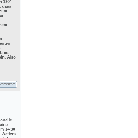
n 1804
, dass
 zum
ur
inem
s
enten
n
bnis.
in. Also
ommentare
ionelle
eine
um 14:30
 Wetters