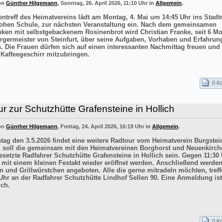
von
Günther Hilgemann
, Sonntag, 26. April 2026, 11:10 Uhr in
Allgemein
.
entreff des Heimatvereins lädt am Montag, 4. Mai um 14:45 Uhr ins Sta
ohen Schule, zur nächsten Veranstaltung ein. Nach dem gemeinsamen
inken mit selbstgebackenem Rosinenbrot wird Christian Franke, seit 6 M
rgermeister von Steinfurt, über seine Aufgaben, Vorhaben und Erfahrun
n. Die Frauen dürfen sich auf einen interessanten Nachmittag freuen un
 Kaffeegeschirr mitzubringen.
0 K
r zur Schutzhütte Grafensteine in Hollich
von
Günther Hilgemann
, Freitag, 24. April 2026, 16:19 Uhr in
Allgemein
.
ag den 3.5.2026 findet eine weitere Radtour vom Heimatverein Burgstein
iel soll die gemeinsam mit den Heimatvereinen Borghorst und Neuenkirc
esetzte Radfahrer Schutzhütte Grafensteine in Hollich sein. Gegen 11:30 
e mit einem kleinen Festakt wieder eröffnet werden. Anschließend werde
n und Grillwürstchen angeboten. Alle die gerne mitradeln möchten, treff
Uhr an der Radfahrer Schutzhütte Lindhof Sellen 90. Eine Anmeldung ist
ich.
0 K