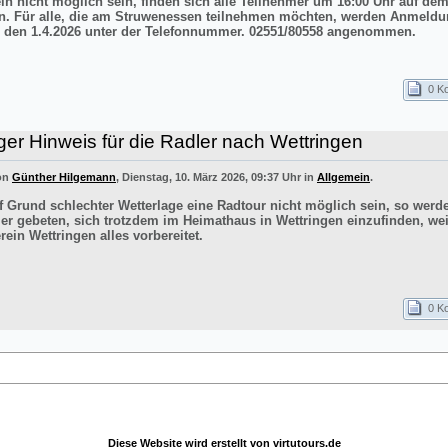
ln nicht möglich sein, finden sich alle Teilnehmer um 16:00 Uhr auf de
n. Für alle, die am Struwenessen teilnehmen möchten, werden Anmeldu
 den 1.4.2026 unter der Telefonnummer. 02551/80558 angenommen.
0 K
ger Hinweis für die Radler nach Wettringen
von
Günther Hilgemann
, Dienstag, 10. März 2026, 09:37 Uhr in
Allgemein
.
uf Grund schlechter Wetterlage eine Radtour nicht möglich sein, so werd
er gebeten, sich trotzdem im Heimathaus in Wettringen einzufinden, wei
ein Wettringen alles vorbereitet.
0 K
Diese Website wird erstellt von
virtutours.de