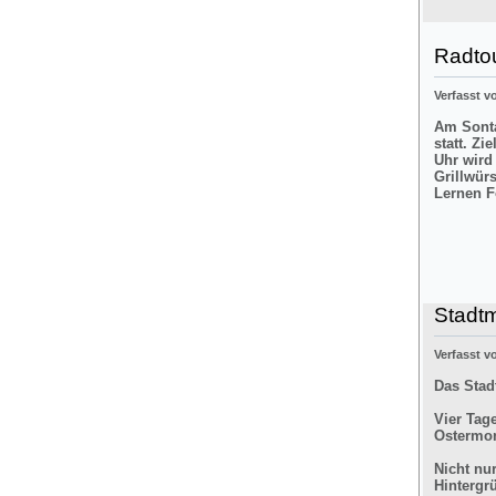
Radtou
Verfasst 
Am Sonta
statt. Zi
Uhr wird
Grillwür
Lernen F
Stadt
Verfasst 
Das Stad
Vier Tag
Ostermon
Nicht nu
Hintergr