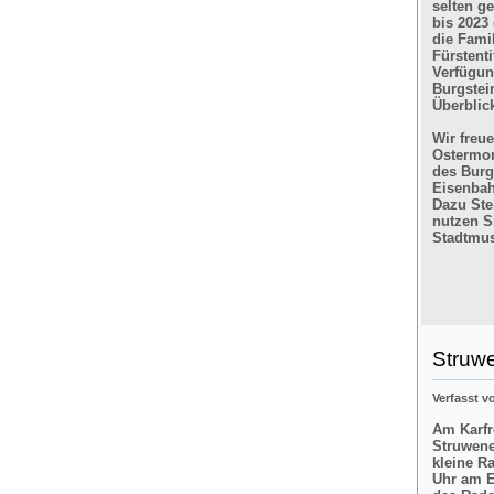
selten g
bis 2023
die Fami
Fürstent
Verfügun
Burgstein
Überblic
Wir freu
Ostermon
des Burg
Eisenbah
Dazu Ste
nutzen Si
Stadtmus
Struw
Verfasst 
Am Karfre
Struwene
kleine R
Uhr am E