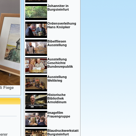
Johanniter in
Burgsteinfurt
Ordensverleihung
Hans Knöpker
Bibelfliesen
Ausstellung
Ausstellung
Geschichte
Bundesrepublik
Ausstellung
Weltkrieg
i Fiege
Historische
Bibliothek
Arnoldinum
Imagefilm
Frauengruppe
Blaudruckwerkstatt
eerer
Burgsteinfurt