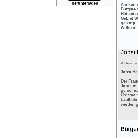
herunterladen
Am komme
Burgstei
Hüttento
Gebiet W
gesorgt.
Wilhelm 
Jobst 
Verfasst 
Jobst He
Der Frau
Juni um 
gemeinsa
Urgestei
Laufbahn
werden g
Bürger