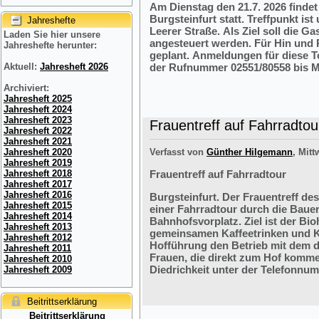
Am Dienstag den 21.7. 2026 finde
Burgsteinfurt statt. Treffpunkt i
Jahreshefte
Leerer Straße. Als Ziel soll die 
Laden Sie hier unsere
angesteuert werden. Für Hin und R
Jahreshefte herunter:
geplant. Anmeldungen für diese 
der Rufnummer 02551/80558 bis M
Aktuell:
Jahresheft 2026
Archiviert:
Jahresheft 2025
Jahresheft 2024
Jahresheft 2023
Frauentreff auf Fahrradtou
Jahresheft 2022
Jahresheft 2021
Verfasst von
Günther Hilgemann
, Mitt
Jahresheft 2020
Jahresheft 2019
Frauentreff auf Fahrradtour
Jahresheft 2018
Jahresheft 2017
Jahresheft 2016
Burgsteinfurt. Der Frauentreff des
Jahresheft 2015
einer Fahrradtour durch die Bauer
Jahresheft 2014
Bahnhofsvorplatz. Ziel ist der Bi
Jahresheft 2013
gemeinsamen Kaffeetrinken und K
Jahresheft 2012
Hofführung den Betrieb mit dem 
Jahresheft 2011
Frauen, die direkt zum Hof komme
Jahresheft 2010
Diedrichkeit unter der Telefonnu
Jahresheft 2009
Beitrittserklärung
Beitrittserklärung