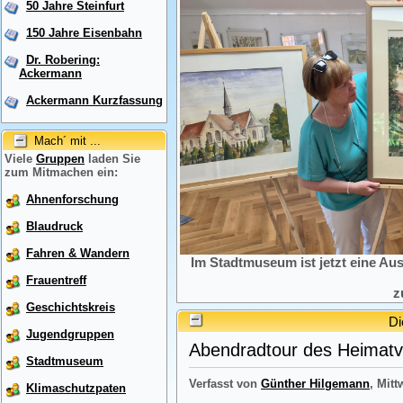
50 Jahre Steinfurt
150 Jahre Eisenbahn
Dr. Robering:
Ackermann
Ackermann Kurzfassung
Mach´ mit ...
Viele
Gruppen
laden Sie
zum Mitmachen ein:
Ahnenforschung
Blaudruck
Fahren & Wandern
Im Stadtmuseum ist jetzt eine Au
Frauentreff
z
Geschichtskreis
Di
Jugendgruppen
Abendradtour des Heimatve
Stadtmuseum
Verfasst von
Günther Hilgemann
, Mitt
Klimaschutzpaten