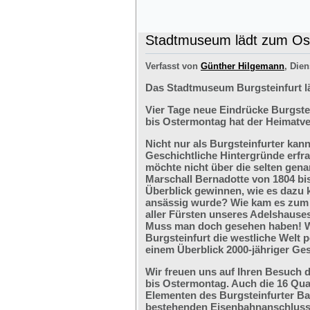
Stadtmuseum lädt zum Ost
Verfasst von
Günther Hilgemann
, Dien
Das Stadtmuseum Burgsteinfurt l
Vier Tage neue Eindrücke Burgste
bis Ostermontag hat der Heimatve
Nicht nur als Burgsteinfurter kan
Geschichtliche Hintergründe erfr
möchte nicht über die selten ge
Marschall Bernadotte von 1804 bi
Überblick gewinnen, wie es dazu 
ansässig wurde? Wie kam es zum G
aller Fürsten unseres Adelshaus
Muss man doch gesehen haben! We
Burgsteinfurt die westliche Welt p
einem Überblick 2000-jähriger Ges
Wir freuen uns auf Ihren Besuch 
bis Ostermontag. Auch die 16 Qu
Elementen des Burgsteinfurter B
bestehenden Eisenbahnanschlusses