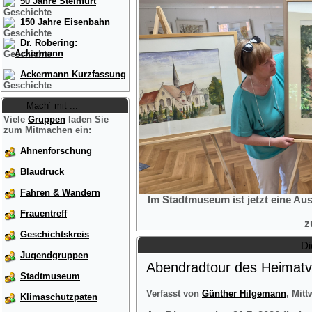
50 Jahre Steinfurt
150 Jahre Eisenbahn
Dr. Robering:
Ackermann
Ackermann Kurzfassung
Mach´ mit ...
Viele
Gruppen
laden Sie
zum Mitmachen ein:
Ahnenforschung
Blaudruck
Fahren & Wandern
Im Stadtmuseum ist jetzt eine Au
Frauentreff
z
Geschichtskreis
Di
Jugendgruppen
Abendradtour des Heimatve
Stadtmuseum
Verfasst von
Günther Hilgemann
, Mitt
Klimaschutzpaten