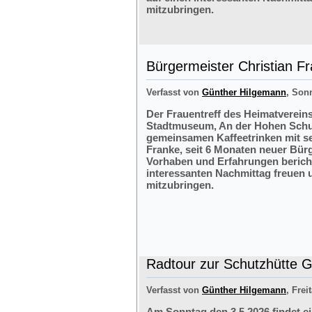
mitzubringen.
Bürgermeister Christian F
Verfasst von
Günther Hilgemann
, Sonn
Der Frauentreff des Heimatvereins
Stadtmuseum, An der Hohen Schul
gemeinsamen Kaffeetrinken mit s
Franke, seit 6 Monaten neuer Bürg
Vorhaben und Erfahrungen bericht
interessanten Nachmittag freuen 
mitzubringen.
Radtour zur Schutzhütte Gr
Verfasst von
Günther Hilgemann
, Frei
Am Sonntag den 3.5.2026 findet e