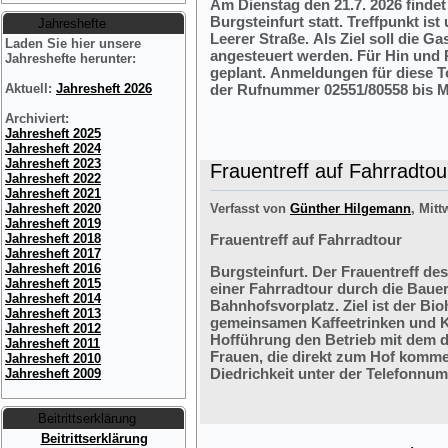
Am Dienstag den 21.7. 2026 finde
Burgsteinfurt statt. Treffpunkt i
Jahreshefte
Leerer Straße. Als Ziel soll die 
Laden Sie hier unsere
angesteuert werden. Für Hin und R
Jahreshefte herunter:
geplant. Anmeldungen für diese 
der Rufnummer 02551/80558 bis M
Aktuell:
Jahresheft 2026
Archiviert:
Jahresheft 2025
Jahresheft 2024
Jahresheft 2023
Frauentreff auf Fahrradtou
Jahresheft 2022
Jahresheft 2021
Verfasst von
Günther Hilgemann
, Mitt
Jahresheft 2020
Jahresheft 2019
Frauentreff auf Fahrradtour
Jahresheft 2018
Jahresheft 2017
Jahresheft 2016
Burgsteinfurt. Der Frauentreff des
Jahresheft 2015
einer Fahrradtour durch die Bauer
Jahresheft 2014
Bahnhofsvorplatz. Ziel ist der Bi
Jahresheft 2013
gemeinsamen Kaffeetrinken und K
Jahresheft 2012
Hofführung den Betrieb mit dem 
Jahresheft 2011
Frauen, die direkt zum Hof komme
Jahresheft 2010
Diedrichkeit unter der Telefonnu
Jahresheft 2009
Beitrittserklärung
Beitrittserklärung