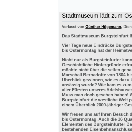
Stadtmuseum lädt zum Ost
Verfasst von
Günther Hilgemann
, Dien
Das Stadtmuseum Burgsteinfurt l
Vier Tage neue Eindrücke Burgste
bis Ostermontag hat der Heimatve
Nicht nur als Burgsteinfurter kan
Geschichtliche Hintergründe erfr
möchte nicht über die selten ge
Marschall Bernadotte von 1804 bi
Überblick gewinnen, wie es dazu 
ansässig wurde? Wie kam es zum G
aller Fürsten unseres Adelshaus
Muss man doch gesehen haben! We
Burgsteinfurt die westliche Welt p
einem Überblick 2000-jähriger Ges
Wir freuen uns auf Ihren Besuch 
bis Ostermontag. Auch die 16 Qu
Elementen des Burgsteinfurter B
bestehenden Eisenbahnanschlusses