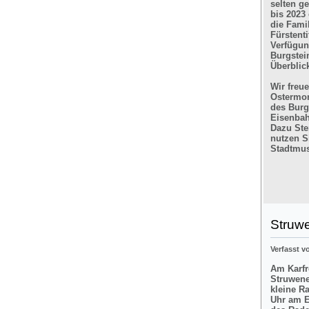
selten g
bis 2023
die Fami
Fürstent
Verfügun
Burgstein
Überblic
Wir freu
Ostermon
des Burg
Eisenbah
Dazu Ste
nutzen Si
Stadtmus
Struw
Verfasst 
Am Karfre
Struwene
kleine R
Uhr am E