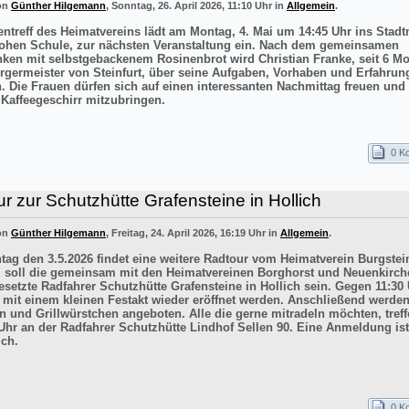
von
Günther Hilgemann
, Sonntag, 26. April 2026, 11:10 Uhr in
Allgemein
.
entreff des Heimatvereins lädt am Montag, 4. Mai um 14:45 Uhr ins Sta
ohen Schule, zur nächsten Veranstaltung ein. Nach dem gemeinsamen
inken mit selbstgebackenem Rosinenbrot wird Christian Franke, seit 6 M
rgermeister von Steinfurt, über seine Aufgaben, Vorhaben und Erfahrun
n. Die Frauen dürfen sich auf einen interessanten Nachmittag freuen un
 Kaffeegeschirr mitzubringen.
0 K
r zur Schutzhütte Grafensteine in Hollich
von
Günther Hilgemann
, Freitag, 24. April 2026, 16:19 Uhr in
Allgemein
.
ag den 3.5.2026 findet eine weitere Radtour vom Heimatverein Burgstein
iel soll die gemeinsam mit den Heimatvereinen Borghorst und Neuenkirc
esetzte Radfahrer Schutzhütte Grafensteine in Hollich sein. Gegen 11:30 
e mit einem kleinen Festakt wieder eröffnet werden. Anschließend werde
n und Grillwürstchen angeboten. Alle die gerne mitradeln möchten, treff
Uhr an der Radfahrer Schutzhütte Lindhof Sellen 90. Eine Anmeldung ist
ich.
0 K