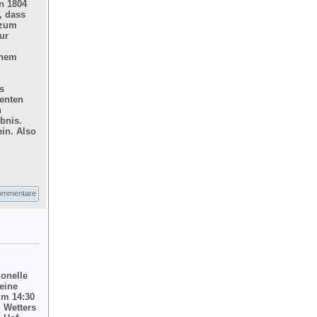
n 1804
, dass
 zum
ur
inem
s
enten
n
bnis.
in. Also
ommentare
ionelle
eine
um 14:30
 Wetters