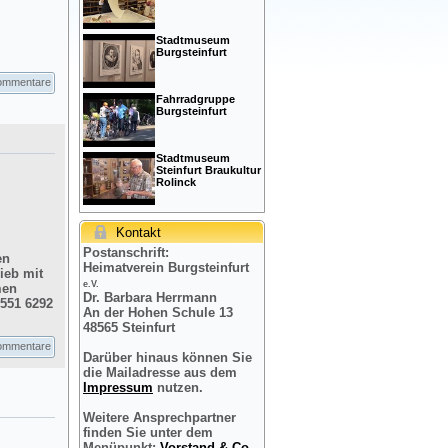
Stadtmuseum
Burgsteinfurt
ommentare
Fahrradgruppe
Burgsteinfurt
Stadtmuseum
Steinfurt Braukultur
Rolinck
Kontakt
Postanschrift:
en
Heimatverein Burgsteinfurt
ieb mit
e.V.
men
Dr. Barbara Herrmann
2551 6292
An der Hohen Schule 13
48565 Steinfurt
ommentare
Darüber hinaus können Sie
die Mailadresse aus dem
Impressum
nutzen.
Weitere Ansprechpartner
finden Sie unter dem
Menüpunkt:
Vorstand & Co