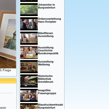
Johanniter in
Burgsteinfurt
Ordensverleihung
Hans Knöpker
Bibelfliesen
Ausstellung
Ausstellung
Geschichte
Bundesrepublik
Ausstellung
Weltkrieg
i Fiege
Historische
Bibliothek
Arnoldinum
Imagefilm
Frauengruppe
Blaudruckwerkstatt
eerer
Burgsteinfurt