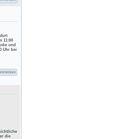
nfurt
n 11:00
änke und
0 Uhr bei
ommentare
ichtliche
er die