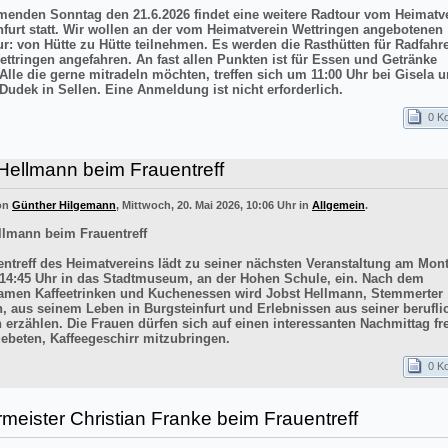
nden Sonntag den 21.6.2026 findet eine weitere Radtour vom Heimatv
nfurt statt. Wir wollen an der vom Heimatverein Wettringen angebotenen
ur: von Hütte zu Hütte teilnehmen. Es werden die Rasthütten für Radfahr
ettringen angefahren. An fast allen Punkten ist für Essen und Getränke
 Alle die gerne mitradeln möchten, treffen sich um 11:00 Uhr bei Gisela 
Dudek in Sellen. Eine Anmeldung ist nicht erforderlich.
0 K
Hellmann beim Frauentreff
von
Günther Hilgemann
, Mittwoch, 20. Mai 2026, 10:06 Uhr in
Allgemein
.
llmann beim Frauentreff
entreff des Heimatvereins lädt zu seiner nächsten Veranstaltung am Mont
14:45 Uhr in das Stadtmuseum, an der Hohen Schule, ein. Nach dem
men Kaffeetrinken und Kuchenessen wird Jobst Hellmann, Stemmerter
n, aus seinem Leben in Burgsteinfurt und Erlebnissen aus seiner berufli
 erzählen. Die Frauen dürfen sich auf einen interessanten Nachmittag f
ebeten, Kaffeegeschirr mitzubringen.
0 K
meister Christian Franke beim Frauentreff