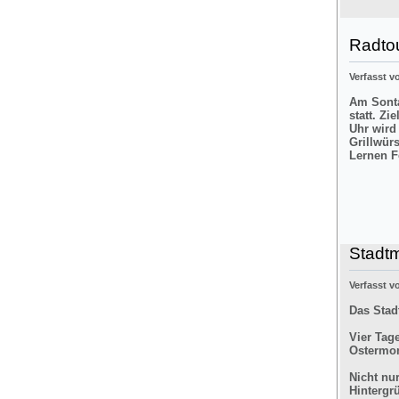
Radtou
Verfasst 
Am Sonta
statt. Zi
Uhr wird
Grillwür
Lernen F
Stadt
Verfasst 
Das Stad
Vier Tag
Ostermon
Nicht nu
Hintergr