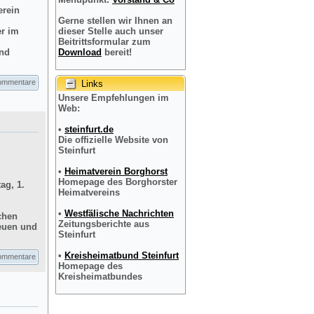
erein
Gerne stellen wir Ihnen an
er im
dieser Stelle auch unser
Beitrittsformular zum
und
Download
bereit!
ommentare
Links
Unsere Empfehlungen im
Web:
•
steinfurt.de
Die offizielle Website von
Steinfurt
•
Heimatverein Borghorst
Homepage des Borghorster
ag, 1.
Heimatvereins
•
Westfälische Nachrichten
chen
Zeitungsberichte aus
reuen und
Steinfurt
•
Kreisheimatbund Steinfurt
ommentare
Homepage des
Kreisheimatbundes