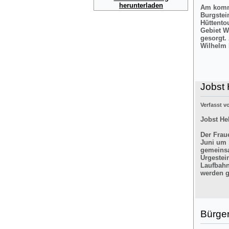
herunterladen
Am komme
Burgstei
Hüttento
Gebiet W
gesorgt.
Wilhelm 
Jobst 
Verfasst 
Jobst He
Der Frau
Juni um 
gemeinsa
Urgestei
Laufbahn
werden g
Bürger