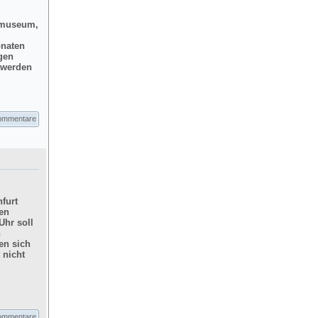
dtmuseum,
onaten
gen
d werden
ommentare
furt
hen
Uhr soll
n
en sich
 nicht
ommentare