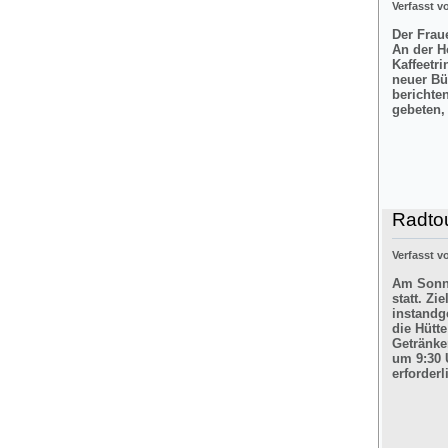
Verfasst 
Der Frau
An der H
Kaffeetr
neuer Bü
berichte
gebeten,
Radtou
Verfasst 
Am Sonnt
statt. Z
instandg
die Hütt
Getränke
um 9:30 
erforderl