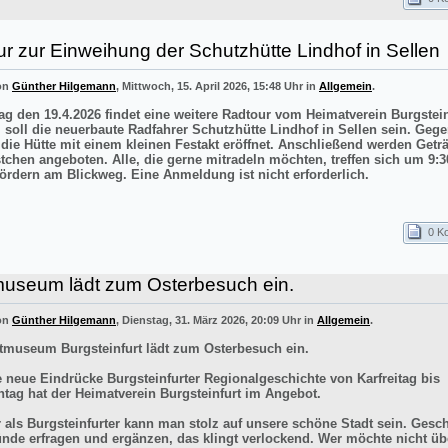
r zur Einweihung der Schutzhütte Lindhof in Sellen
von
Günther Hilgemann
, Mittwoch, 15. April 2026, 15:48 Uhr in
Allgemein
.
g den 19.4.2026 findet eine weitere Radtour vom Heimatverein Burgstei
el soll die neuerbaute Radfahrer Schutzhütte Lindhof in Sellen sein. Gege
 die Hütte mit einem kleinen Festakt eröffnet. Anschließend werden Getr
stchen angeboten. Alle, die gerne mitradeln möchten, treffen sich um 9:3
ördern am Blickweg. Eine Anmeldung ist nicht erforderlich.
0 K
museum lädt zum Osterbesuch ein.
von
Günther Hilgemann
, Dienstag, 31. März 2026, 20:09 Uhr in
Allgemein
.
tmuseum Burgsteinfurt lädt zum Osterbesuch ein.
e neue Eindrücke Burgsteinfurter Regionalgeschichte von Karfreitag bis
tag hat der Heimatverein Burgsteinfurt im Angebot.
r als Burgsteinfurter kann man stolz auf unsere schöne Stadt sein. Gesch
ünde erfragen und ergänzen, das klingt verlockend. Wer möchte nicht üb