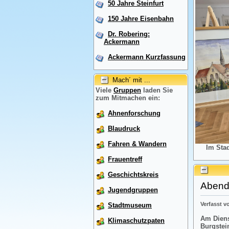
50 Jahre Steinfurt
150 Jahre Eisenbahn
Dr. Robering:
Ackermann
Ackermann Kurzfassung
Mach´ mit ...
Viele
Gruppen
laden Sie
zum Mitmachen ein:
Ahnenforschung
Blaudruck
Fahren & Wandern
Im Sta
Frauentreff
Geschichtskreis
Abendr
Jugendgruppen
Verfasst 
Stadtmuseum
Am Diens
Klimaschutzpaten
Burgstei