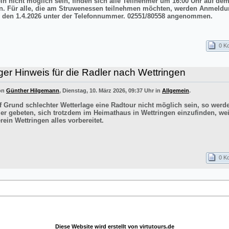
ln nicht möglich sein, finden sich alle Teilnehmer um 16:00 Uhr auf de
n. Für alle, die am Struwenessen teilnehmen möchten, werden Anmeldu
 den 1.4.2026 unter der Telefonnummer. 02551/80558 angenommen.
0 K
ger Hinweis für die Radler nach Wettringen
von
Günther Hilgemann
, Dienstag, 10. März 2026, 09:37 Uhr in
Allgemein
.
uf Grund schlechter Wetterlage eine Radtour nicht möglich sein, so werd
er gebeten, sich trotzdem im Heimathaus in Wettringen einzufinden, wei
ein Wettringen alles vorbereitet.
0 K
Diese Website wird erstellt von
virtutours.de