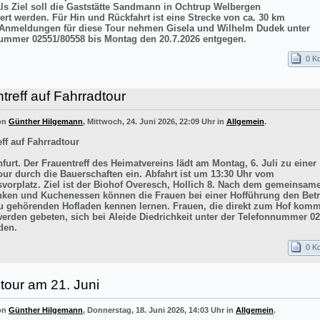
Als Ziel soll die Gaststätte Sandmann in Ochtrup Welbergen
ert werden. Für Hin und Rückfahrt ist eine Strecke von ca. 30 km
 Anmeldungen für diese Tour nehmen Gisela und Wilhelm Dudek unter
ummer 02551/80558 bis Montag den 20.7.2026 entgegen.
0 K
treff auf Fahrradtour
von
Günther Hilgemann
, Mittwoch, 24. Juni 2026, 22:09 Uhr in
Allgemein
.
ff auf Fahrradtour
furt. Der Frauentreff des Heimatvereins lädt am Montag, 6. Juli zu einer
our durch die Bauerschaften ein. Abfahrt ist um 13:30 Uhr vom
vorplatz. Ziel ist der Biohof Overesch, Hollich 8. Nach dem gemeinsam
inken und Kuchenessen können die Frauen bei einer Hofführung den Betr
 gehörenden Hofladen kennen lernen. Frauen, die direkt zum Hof kom
werden gebeten, sich bei Aleide Diedrichkeit unter der Telefonnummer 0
den.
0 K
tour am 21. Juni
von
Günther Hilgemann
, Donnerstag, 18. Juni 2026, 14:03 Uhr in
Allgemein
.