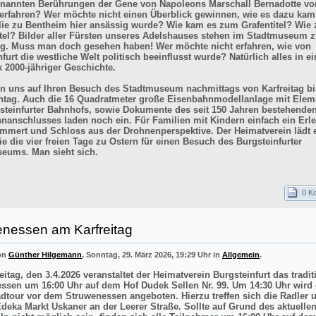
enannten Berührungen der Gene von Napoleons Marschall Bernadotte vo
 erfahren? Wer möchte nicht einen Überblick gewinnen, wie es dazu kam
lie zu Bentheim hier ansässig wurde? Wie kam es zum Grafentitel? Wie
itel? Bilder aller Fürsten unseres Adelshauses stehen im Stadtmuseum z
g. Muss man doch gesehen haben! Wer möchte nicht erfahren, wie von
furt die westliche Welt politisch beeinflusst wurde? Natürlich alles in e
k 2000-jähriger Geschichte.
en uns auf Ihren Besuch des Stadtmuseum nachmittags von Karfreitag bi
tag. Auch die 16 Quadratmeter große Eisenbahnmodellanlage mit Elem
steinfurter Bahnhofs, sowie Dokumente des seit 150 Jahren bestehende
nanschlusses laden noch ein. Für Familien mit Kindern einfach ein Erle
mmert und Schloss aus der Drohnenperspektive. Der Heimatverein lädt e
e die vier freien Tage zu Ostern für einen Besuch des Burgsteinfurter
eums. Man sieht sich.
0 K
enessen am Karfreitag
von
Günther Hilgemann
, Sonntag, 29. März 2026, 19:29 Uhr in
Allgemein
.
itag, den 3.4.2026 veranstaltet der Heimatverein Burgsteinfurt das tradit
ssen um 16:00 Uhr auf dem Hof Dudek Sellen Nr. 99. Um 14:30 Uhr wird 
adtour vor dem Struwenessen angeboten. Hierzu treffen sich die Radler 
deka Markt Uskaner an der Leerer Straße. Sollte auf Grund des aktuellen