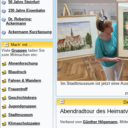
50 Jahre Steinfurt
150 Jahre Eisenbahn
Dr. Robering:
Ackermann
Ackermann Kurzfassung
Mach´ mit ...
Viele
Gruppen
laden Sie
zum Mitmachen ein:
Ahnenforschung
Blaudruck
Fahren & Wandern
Im Stadtmuseum ist jetzt eine Au
Frauentreff
z
Geschichtskreis
Di
Jugendgruppen
Abendradtour des Heimatve
Stadtmuseum
Verfasst von
Günther Hilgemann
, Mitt
Klimaschutzpaten