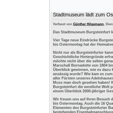
Stadtmuseum lädt zum Ost
Verfasst von
Günther Hilgemann
, Dien
Das Stadtmuseum Burgsteinfurt l
Vier Tage neue Eindrücke Burgste
bis Ostermontag hat der Heimatve
Nicht nur als Burgsteinfurter kan
Geschichtliche Hintergründe erfr
möchte nicht über die selten ge
Marschall Bernadotte von 1804 bi
Überblick gewinnen, wie es dazu 
ansässig wurde? Wie kam es zum G
aller Fürsten unseres Adelshaus
Muss man doch gesehen haben! We
Burgsteinfurt die westliche Welt p
einem Überblick 2000-jähriger Ges
Wir freuen uns auf Ihren Besuch 
bis Ostermontag. Auch die 16 Qu
Elementen des Burgsteinfurter B
bestehenden Eisenbahnanschlusses