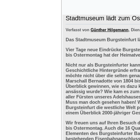
Stadtmuseum lädt zum Ost
Verfasst von
Günther Hilgemann
, Dien
Das Stadtmuseum Burgsteinfurt l
Vier Tage neue Eindrücke Burgste
bis Ostermontag hat der Heimatve
Nicht nur als Burgsteinfurter kan
Geschichtliche Hintergründe erfr
möchte nicht über die selten ge
Marschall Bernadotte von 1804 bi
Überblick gewinnen, wie es dazu 
ansässig wurde? Wie kam es zum G
aller Fürsten unseres Adelshaus
Muss man doch gesehen haben! We
Burgsteinfurt die westliche Welt p
einem Überblick 2000-jähriger Ges
Wir freuen uns auf Ihren Besuch 
bis Ostermontag. Auch die 16 Qu
Elementen des Burgsteinfurter B
bestehenden Eisenbahnanschlusses