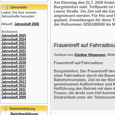
Am Dienstag den 21.7. 2026 finde
Burgsteinfurt statt. Treffpunkt i
Jahreshefte
Leerer Straße. Als Ziel soll die 
Laden Sie hier unsere
angesteuert werden. Für Hin und R
Jahreshefte herunter:
geplant. Anmeldungen für diese 
der Rufnummer 02551/80558 bis M
Aktuell:
Jahresheft 2026
Archiviert:
Jahresheft 2025
Jahresheft 2024
Jahresheft 2023
Frauentreff auf Fahrradtou
Jahresheft 2022
Jahresheft 2021
Verfasst von
Günther Hilgemann
, Mitt
Jahresheft 2020
Jahresheft 2019
Frauentreff auf Fahrradtour
Jahresheft 2018
Jahresheft 2017
Jahresheft 2016
Burgsteinfurt. Der Frauentreff des
Jahresheft 2015
einer Fahrradtour durch die Bauer
Jahresheft 2014
Bahnhofsvorplatz. Ziel ist der Bi
Jahresheft 2013
gemeinsamen Kaffeetrinken und K
Jahresheft 2012
Hofführung den Betrieb mit dem 
Jahresheft 2011
Frauen, die direkt zum Hof komme
Jahresheft 2010
Diedrichkeit unter der Telefonnu
Jahresheft 2009
Beitrittserklärung
Beitrittserklärung