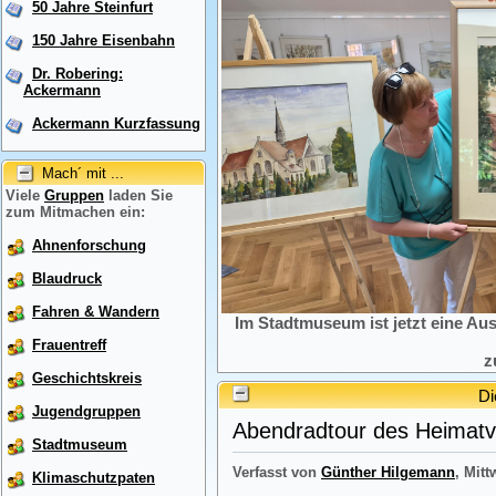
50 Jahre Steinfurt
150 Jahre Eisenbahn
Dr. Robering:
Ackermann
Ackermann Kurzfassung
Mach´ mit ...
Viele
Gruppen
laden Sie
zum Mitmachen ein:
Ahnenforschung
Blaudruck
Fahren & Wandern
Im Stadtmuseum ist jetzt eine Au
Frauentreff
z
Geschichtskreis
Di
Jugendgruppen
Abendradtour des Heimatve
Stadtmuseum
Verfasst von
Günther Hilgemann
, Mitt
Klimaschutzpaten