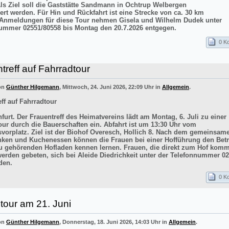
Als Ziel soll die Gaststätte Sandmann in Ochtrup Welbergen
ert werden. Für Hin und Rückfahrt ist eine Strecke von ca. 30 km
 Anmeldungen für diese Tour nehmen Gisela und Wilhelm Dudek unter
ummer 02551/80558 bis Montag den 20.7.2026 entgegen.
0 K
treff auf Fahrradtour
von
Günther Hilgemann
, Mittwoch, 24. Juni 2026, 22:09 Uhr in
Allgemein
.
ff auf Fahrradtour
furt. Der Frauentreff des Heimatvereins lädt am Montag, 6. Juli zu einer
our durch die Bauerschaften ein. Abfahrt ist um 13:30 Uhr vom
vorplatz. Ziel ist der Biohof Overesch, Hollich 8. Nach dem gemeinsam
inken und Kuchenessen können die Frauen bei einer Hofführung den Betr
 gehörenden Hofladen kennen lernen. Frauen, die direkt zum Hof kom
werden gebeten, sich bei Aleide Diedrichkeit unter der Telefonnummer 0
den.
0 K
tour am 21. Juni
von
Günther Hilgemann
, Donnerstag, 18. Juni 2026, 14:03 Uhr in
Allgemein
.