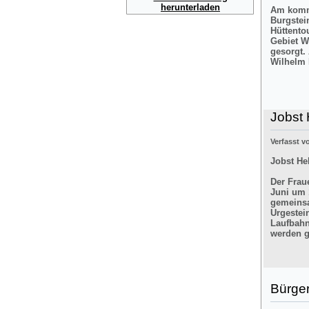
herunterladen
Am komme
Burgstei
Hüttento
Gebiet W
gesorgt.
Wilhelm 
Jobst 
Verfasst 
Jobst He
Der Frau
Juni um 
gemeinsa
Urgestei
Laufbahn
werden g
Bürger