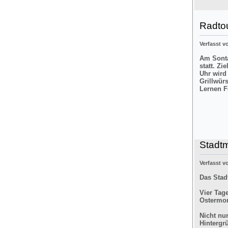
Radtou
Verfasst 
Am Sonta
statt. Zi
Uhr wird
Grillwür
Lernen F
Stadt
Verfasst 
Das Stad
Vier Tag
Ostermon
Nicht nu
Hintergr