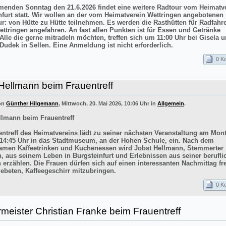
nden Sonntag den 21.6.2026 findet eine weitere Radtour vom Heimatv
nfurt statt. Wir wollen an der vom Heimatverein Wettringen angebotenen
ur: von Hütte zu Hütte teilnehmen. Es werden die Rasthütten für Radfahr
ettringen angefahren. An fast allen Punkten ist für Essen und Getränke
 Alle die gerne mitradeln möchten, treffen sich um 11:00 Uhr bei Gisela 
Dudek in Sellen. Eine Anmeldung ist nicht erforderlich.
0 K
Hellmann beim Frauentreff
von
Günther Hilgemann
, Mittwoch, 20. Mai 2026, 10:06 Uhr in
Allgemein
.
llmann beim Frauentreff
entreff des Heimatvereins lädt zu seiner nächsten Veranstaltung am Mont
14:45 Uhr in das Stadtmuseum, an der Hohen Schule, ein. Nach dem
men Kaffeetrinken und Kuchenessen wird Jobst Hellmann, Stemmerter
n, aus seinem Leben in Burgsteinfurt und Erlebnissen aus seiner berufli
 erzählen. Die Frauen dürfen sich auf einen interessanten Nachmittag f
ebeten, Kaffeegeschirr mitzubringen.
0 K
meister Christian Franke beim Frauentreff