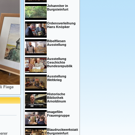
Johanniter in
Burgsteinfurt
Ordensverleihung
Hans Knöpker
Bibelfliesen
Ausstellung
Ausstellung
Geschichte
Bundesrepublik
Ausstellung
Weltkrieg
i Fiege
Historische
Bibliothek
Arnoldinum
Imagefilm
Frauengruppe
Blaudruckwerkstatt
eerer
Burgsteinfurt