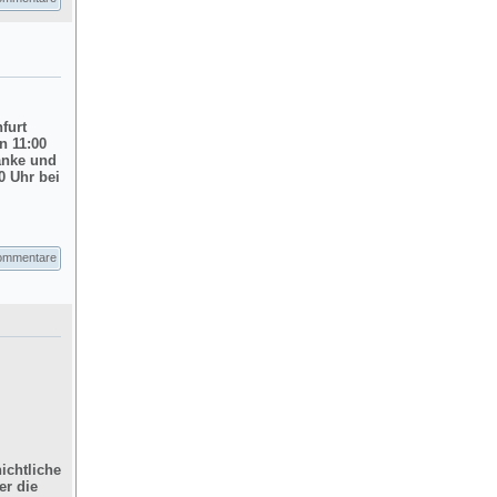
nfurt
n 11:00
änke und
0 Uhr bei
ommentare
ichtliche
er die