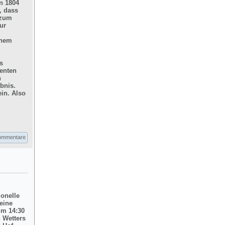
n 1804
, dass
 zum
ur
inem
s
enten
n
bnis.
in. Also
ommentare
ionelle
eine
um 14:30
 Wetters