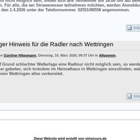
ln nicht möglich sein, finden sich alle Teilnehmer um 16:00 Uhr auf de
n. Für alle, die am Struwenessen teilnehmen möchten, werden Anmeldu
 den 1.4.2026 unter der Telefonnummer. 02551/80558 angenommen.
0 K
ger Hinweis für die Radler nach Wettringen
von
Günther Hilgemann
, Dienstag, 10. März 2026, 09:37 Uhr in
Allgemein
.
uf Grund schlechter Wetterlage eine Radtour nicht möglich sein, so werd
er gebeten, sich trotzdem im Heimathaus in Wettringen einzufinden, wei
ein Wettringen alles vorbereitet.
0 K
Diese Website wird erstellt von
virtutours.de