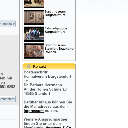
Stadtmuseum
Burgsteinfurt
ommentare
Fahrradgruppe
Burgsteinfurt
Stadtmuseum
Steinfurt Braukultur
Rolinck
Kontakt
Postanschrift:
en
Heimatverein Burgsteinfurt
ieb mit
e.V.
men
Dr. Barbara Herrmann
2551 6292
An der Hohen Schule 13
48565 Steinfurt
ommentare
Darüber hinaus können Sie
die Mailadresse aus dem
Impressum
nutzen.
Weitere Ansprechpartner
finden Sie unter dem
Menüpunkt:
Vorstand & Co