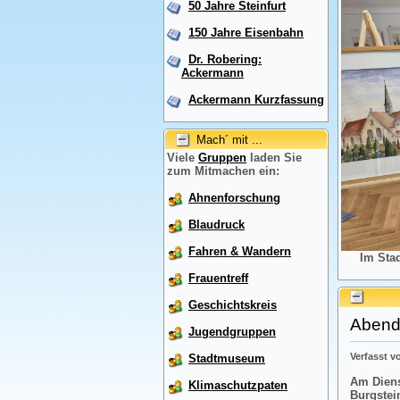
50 Jahre Steinfurt
150 Jahre Eisenbahn
Dr. Robering:
Ackermann
Ackermann Kurzfassung
Mach´ mit ...
Viele
Gruppen
laden Sie
zum Mitmachen ein:
Ahnenforschung
Blaudruck
Fahren & Wandern
Im Sta
Frauentreff
Geschichtskreis
Abendr
Jugendgruppen
Verfasst 
Stadtmuseum
Am Diens
Klimaschutzpaten
Burgstei