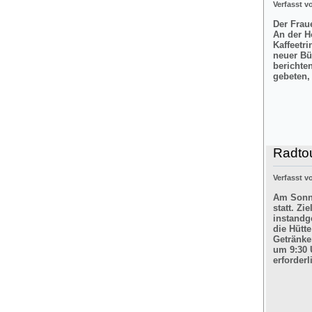
Verfasst 
Der Frau
An der H
Kaffeetr
neuer Bü
berichte
gebeten,
Radtou
Verfasst 
Am Sonnt
statt. Z
instandg
die Hütt
Getränke
um 9:30 
erforderl