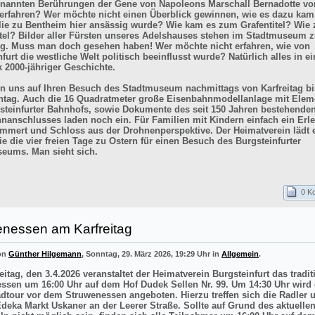
enannten Berührungen der Gene von Napoleons Marschall Bernadotte vo
 erfahren? Wer möchte nicht einen Überblick gewinnen, wie es dazu kam
lie zu Bentheim hier ansässig wurde? Wie kam es zum Grafentitel? Wie
itel? Bilder aller Fürsten unseres Adelshauses stehen im Stadtmuseum z
g. Muss man doch gesehen haben! Wer möchte nicht erfahren, wie von
furt die westliche Welt politisch beeinflusst wurde? Natürlich alles in e
k 2000-jähriger Geschichte.
en uns auf Ihren Besuch des Stadtmuseum nachmittags von Karfreitag bi
tag. Auch die 16 Quadratmeter große Eisenbahnmodellanlage mit Elem
steinfurter Bahnhofs, sowie Dokumente des seit 150 Jahren bestehende
nanschlusses laden noch ein. Für Familien mit Kindern einfach ein Erle
mmert und Schloss aus der Drohnenperspektive. Der Heimatverein lädt e
e die vier freien Tage zu Ostern für einen Besuch des Burgsteinfurter
eums. Man sieht sich.
0 K
enessen am Karfreitag
von
Günther Hilgemann
, Sonntag, 29. März 2026, 19:29 Uhr in
Allgemein
.
itag, den 3.4.2026 veranstaltet der Heimatverein Burgsteinfurt das tradit
ssen um 16:00 Uhr auf dem Hof Dudek Sellen Nr. 99. Um 14:30 Uhr wird 
adtour vor dem Struwenessen angeboten. Hierzu treffen sich die Radler 
deka Markt Uskaner an der Leerer Straße. Sollte auf Grund des aktuellen