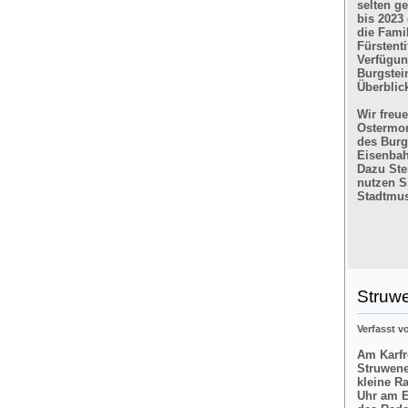
selten g
bis 2023
die Fami
Fürstent
Verfügun
Burgstein
Überblic
Wir freu
Ostermon
des Burg
Eisenbah
Dazu Ste
nutzen Si
Stadtmus
Struw
Verfasst 
Am Karfre
Struwene
kleine R
Uhr am E