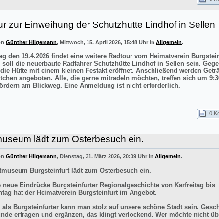
r zur Einweihung der Schutzhütte Lindhof in Sellen
von
Günther Hilgemann
, Mittwoch, 15. April 2026, 15:48 Uhr in
Allgemein
.
g den 19.4.2026 findet eine weitere Radtour vom Heimatverein Burgstei
el soll die neuerbaute Radfahrer Schutzhütte Lindhof in Sellen sein. Gege
 die Hütte mit einem kleinen Festakt eröffnet. Anschließend werden Getr
stchen angeboten. Alle, die gerne mitradeln möchten, treffen sich um 9:3
ördern am Blickweg. Eine Anmeldung ist nicht erforderlich.
0 K
museum lädt zum Osterbesuch ein.
von
Günther Hilgemann
, Dienstag, 31. März 2026, 20:09 Uhr in
Allgemein
.
tmuseum Burgsteinfurt lädt zum Osterbesuch ein.
e neue Eindrücke Burgsteinfurter Regionalgeschichte von Karfreitag bis
tag hat der Heimatverein Burgsteinfurt im Angebot.
r als Burgsteinfurter kann man stolz auf unsere schöne Stadt sein. Gesch
ünde erfragen und ergänzen, das klingt verlockend. Wer möchte nicht üb