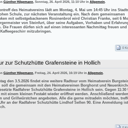
von
Günther Hilgemann
, Sonntag, 26. April 2026, 11:10 Uhr in
Allgemein
.
entreff des Heimatvereins lädt am Montag, 4. Mai um 14:45 Uhr ins Sta
ohen Schule, zur nächsten Veranstaltung ein. Nach dem gemeinsamen
inken mit selbstgebackenem Rosinenbrot wird Christian Franke, seit 6 M
rgermeister von Steinfurt, über seine Aufgaben, Vorhaben und Erfahrun
n. Die Frauen dürfen sich auf einen interessanten Nachmittag freuen un
 Kaffeegeschirr mitzubringen.
0 K
r zur Schutzhütte Grafensteine in Hollich
von
Günther Hilgemann
, Freitag, 24. April 2026, 16:19 Uhr in
Allgemein
.
ag den 3.5.2026 findet eine weitere Radtour vom Heimatverein Burgstein
iel soll die gemeinsam mit den Heimatvereinen Borghorst und Neuenkirc
esetzte Radfahrer Schutzhütte Grafensteine in Hollich sein. Gegen 11:30 
e mit einem kleinen Festakt wieder eröffnet werden. Anschließend werde
n und Grillwürstchen angeboten. Alle die gerne mitradeln möchten, treff
Uhr an der Radfahrer Schutzhütte Lindhof Sellen 90. Eine Anmeldung ist
ich.
0 K