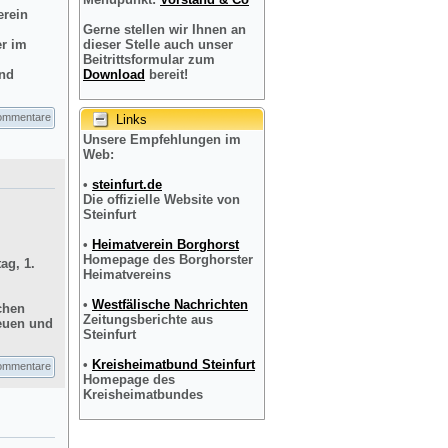
erein
Gerne stellen wir Ihnen an
er im
dieser Stelle auch unser
Beitrittsformular zum
und
Download
bereit!
ommentare
Links
Unsere Empfehlungen im
Web:
•
steinfurt.de
Die offizielle Website von
Steinfurt
•
Heimatverein Borghorst
Homepage des Borghorster
ag, 1.
Heimatvereins
•
Westfälische Nachrichten
chen
Zeitungsberichte aus
reuen und
Steinfurt
•
Kreisheimatbund Steinfurt
ommentare
Homepage des
Kreisheimatbundes