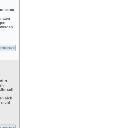
dtmuseum,
onaten
gen
d werden
ommentare
furt
hen
Uhr soll
n
en sich
 nicht
ommentare