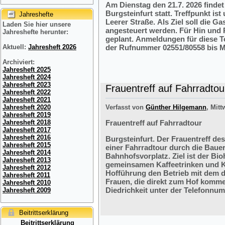
Am Dienstag den 21.7. 2026 finde
Burgsteinfurt statt. Treffpunkt i
Jahreshefte
Leerer Straße. Als Ziel soll die 
Laden Sie hier unsere
angesteuert werden. Für Hin und R
Jahreshefte herunter:
geplant. Anmeldungen für diese 
der Rufnummer 02551/80558 bis M
Aktuell:
Jahresheft 2026
Archiviert:
Jahresheft 2025
Jahresheft 2024
Jahresheft 2023
Frauentreff auf Fahrradtou
Jahresheft 2022
Jahresheft 2021
Verfasst von
Günther Hilgemann
, Mitt
Jahresheft 2020
Jahresheft 2019
Frauentreff auf Fahrradtour
Jahresheft 2018
Jahresheft 2017
Jahresheft 2016
Burgsteinfurt. Der Frauentreff des
Jahresheft 2015
einer Fahrradtour durch die Bauer
Jahresheft 2014
Bahnhofsvorplatz. Ziel ist der Bi
Jahresheft 2013
gemeinsamen Kaffeetrinken und K
Jahresheft 2012
Hofführung den Betrieb mit dem 
Jahresheft 2011
Frauen, die direkt zum Hof komme
Jahresheft 2010
Diedrichkeit unter der Telefonnu
Jahresheft 2009
Beitrittserklärung
Beitrittserklärung