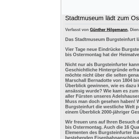
Stadtmuseum lädt zum Ost
Verfasst von
Günther Hilgemann
, Dien
Das Stadtmuseum Burgsteinfurt l
Vier Tage neue Eindrücke Burgste
bis Ostermontag hat der Heimatve
Nicht nur als Burgsteinfurter kan
Geschichtliche Hintergründe erfr
möchte nicht über die selten ge
Marschall Bernadotte von 1804 bi
Überblick gewinnen, wie es dazu 
ansässig wurde? Wie kam es zum G
aller Fürsten unseres Adelshaus
Muss man doch gesehen haben! We
Burgsteinfurt die westliche Welt p
einem Überblick 2000-jähriger Ges
Wir freuen uns auf Ihren Besuch 
bis Ostermontag. Auch die 16 Qu
Elementen des Burgsteinfurter B
bestehenden Eisenbahnanschlusses