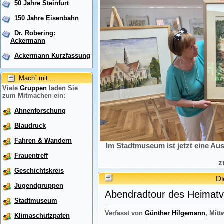
50 Jahre Steinfurt
150 Jahre Eisenbahn
Dr. Robering:
Ackermann
Ackermann Kurzfassung
Mach´ mit ...
Viele
Gruppen
laden Sie
zum Mitmachen ein:
Ahnenforschung
Blaudruck
Fahren & Wandern
Im Stadtmuseum ist jetzt eine Au
Frauentreff
z
Geschichtskreis
Di
Jugendgruppen
Abendradtour des Heimatve
Stadtmuseum
Verfasst von
Günther Hilgemann
, Mitt
Klimaschutzpaten