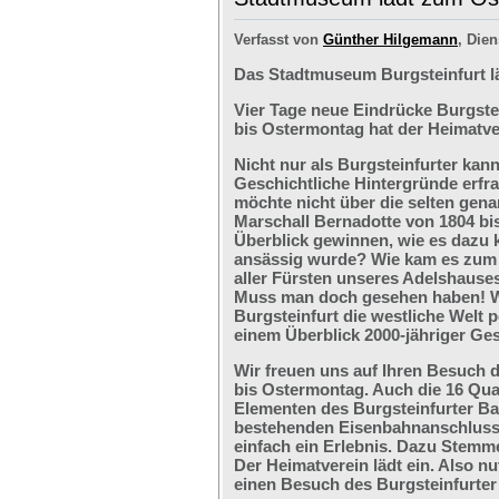
Verfasst von
Günther Hilgemann
, Dien
Das Stadtmuseum Burgsteinfurt l
Vier Tage neue Eindrücke Burgste
bis Ostermontag hat der Heimatve
Nicht nur als Burgsteinfurter kan
Geschichtliche Hintergründe erfr
möchte nicht über die selten ge
Marschall Bernadotte von 1804 bi
Überblick gewinnen, wie es dazu 
ansässig wurde? Wie kam es zum G
aller Fürsten unseres Adelshaus
Muss man doch gesehen haben! We
Burgsteinfurt die westliche Welt p
einem Überblick 2000-jähriger Ges
Wir freuen uns auf Ihren Besuch 
bis Ostermontag. Auch die 16 Qu
Elementen des Burgsteinfurter B
bestehenden Eisenbahnanschlusses
einfach ein Erlebnis. Dazu Stemm
Der Heimatverein lädt ein. Also nu
einen Besuch des Burgsteinfurter