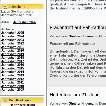
angesteuert werden. Für Hin und R
geplant. Anmeldungen für diese 
Jahreshefte
der Rufnummer 02551/80558 bis M
Laden Sie hier unsere
Jahreshefte herunter:
Aktuell:
Jahresheft 2026
Frauentreff auf Fahrradtou
Archiviert:
Jahresheft 2025
Jahresheft 2024
Verfasst von
Günther Hilgemann
, Mitt
Jahresheft 2023
Jahresheft 2022
Frauentreff auf Fahrradtour
Jahresheft 2021
Jahresheft 2020
Burgsteinfurt. Der Frauentreff des
Jahresheft 2019
einer Fahrradtour durch die Bauer
Jahresheft 2018
Bahnhofsvorplatz. Ziel ist der Bi
Jahresheft 2017
gemeinsamen Kaffeetrinken und K
Jahresheft 2016
Hofführung den Betrieb mit dem 
Jahresheft 2015
Frauen, die direkt zum Hof komme
Jahresheft 2014
Diedrichkeit unter der Telefonnu
Jahresheft 2013
Jahresheft 2012
Jahresheft 2011
Jahresheft 2010
Jahresheft 2009
Hüttentour am 21. Juni
Beitrittserklärung
Verfasst von
Günther Hilgemann
, Don
Beitrittserklärung