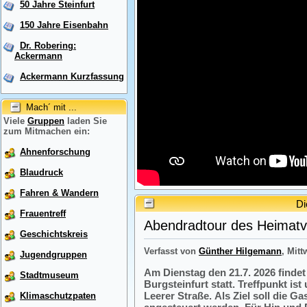
50 Jahre Steinfurt
150 Jahre Eisenbahn
Dr. Robering:
Ackermann
Ackermann Kurzfassung
Mach´ mit ...
Viele
Gruppen
laden Sie
zum Mitmachen ein:
Ahnenforschung
Blaudruck
Fahren & Wandern
Di
Frauentreff
Abendradtour des Heimatve
Geschichtskreis
Verfasst von
Günther Hilgemann
, Mitt
Jugendgruppen
Am Dienstag den 21.7. 2026 finde
Stadtmuseum
Burgsteinfurt statt. Treffpunkt i
Leerer Straße. Als Ziel soll die 
Klimaschutzpaten