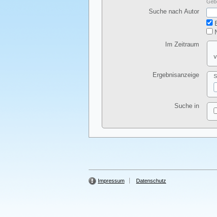
Gebe
Suche nach Autor
E
N
Im Zeitraum
v
Ergebnisanzeige
S
Suche in
Impressum
Datenschutz