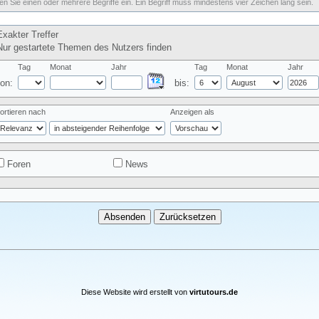
n Sie einen oder mehrere Begriffe ein. Ein Begriff muss mindestens vier Zeichen lang sein.
xakter Treffer
ur gestartete Themen des Nutzers finden
Tag
Monat
Jahr
Tag
Monat
Jahr
on:
bis:
ortieren nach
Anzeigen als
Foren
News
Diese Website wird erstellt von
virtutours.de