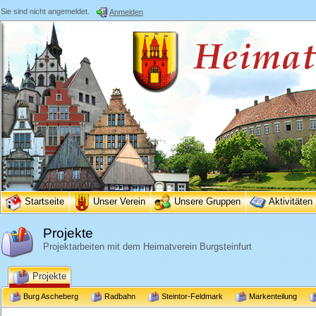
Sie sind nicht angemeldet.
Anmelden
Startseite
Unser Verein
Unsere Gruppen
Aktivitäten
Projekte
Projektarbeiten mit dem Heimatverein Burgsteinfurt
Projekte
Burg Ascheberg
Radbahn
Steintor-Feldmark
Markenteilung