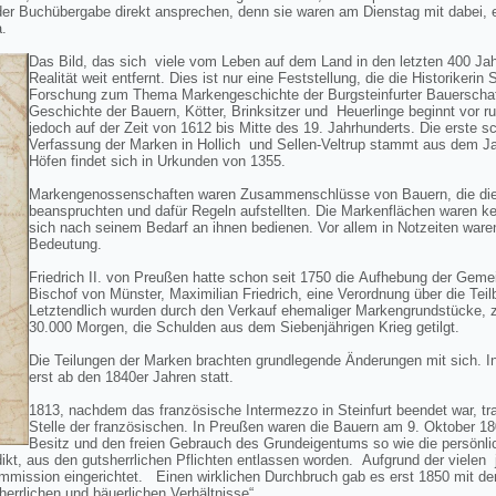
der Buchübergabe direkt ansprechen, denn sie waren am Dienstag mit dabei, 
.
Das Bild, das sich viele vom Leben auf dem Land in den letzten 400 Jah
Realität weit entfernt. Dies ist nur eine Feststellung, die die Historikerin 
Forschung zum Thema Markengeschichte der Burgsteinfurter Bauerschaften
Geschichte der Bauern, Kötter, Brinksitzer und Heuerlinge beginnt vor r
jedoch auf der Zeit von 1612 bis Mitte des 19. Jahrhunderts. Die erste sc
Verfassung der Marken in Hollich und Sellen-Veltrup stammt aus dem Ja
Höfen findet sich in Urkunden von 1355.
Markengenossenschaften waren Zusammenschlüsse von Bauern, die die 
beanspruchten und dafür Regeln aufstellten. Die Markenflächen waren kei
sich nach seinem Bedarf an ihnen bedienen. Vor allem in Notzeiten ware
Bedeutung.
Friedrich II. von Preußen hatte schon seit 1750 die Aufhebung der Gemein
Bischof von Münster, Maximilian Friedrich, eine Verordnung über die Tei
Letztendlich wurden durch den Verkauf ehemaliger Markengrundstücke,
30.000 Morgen, die Schulden aus dem Siebenjährigen Krieg getilgt.
Die Teilungen der Marken brachten grundlegende Änderungen mit sich. In 
erst ab den 1840er Jahren statt.
1813, nachdem das französische Intermezzo in Steinfurt beendet war, tr
Stelle der französischen. In Preußen waren die Bauern am 9. Oktober 180
Besitz und den freien Gebrauch des Grundeigentums so wie die persönli
ikt, aus den gutsherrlichen Pflichten entlassen worden. Aufgrund der vielen
mmission eingerichtet. Einen wirklichen Durchbruch gab es erst 1850 mit de
herrlichen und bäuerlichen Verhältnisse“.