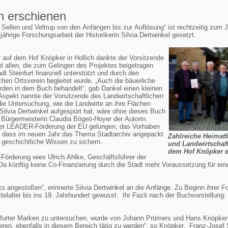
n erschienen
, Sellen und Veltrup von den Anfängen bis zur Auflösung“ ist rechtzeitig zum
jährige Forschungsarbeit der Historikerin Silvia Dertwinkel gesetzt.
 auf dem Hof Knöpker in Hollich dankte der Vorsitzende
l allen, die zum Gelingen des Projektes beigetragen
 Steinfurt finanziell unterstützt und durch den
hen Ortsverein begleitet wurde. „Auch die bäuerliche
rden in dem Buch behandelt“, gab Dankel einen kleinen
 Aspekt nannte der Vorsitzende des Landwirtschaftlichen
die Untersuchung, wie die Landwirte an ihre Flächen
ilvia Dertwinkel aufgespürt hat, wäre ohne dieses Buch
 Bürgermeisterin Claudia Bögeö-Hoyer der Autorin.
 der LEADER-Förderung der EU gelungen, das Vorhaben
ch, dass im neuen Jahr das Thema Stadtarchiv angepackt
Zahlreiche Heimatf
 geschichtliche Wissen zu sichern.
und Landwirtschaft
dem Hof Knöpker e
-Förderung wies Ulrich Ahlke, Geschäftsführer der
a künftig keine Co-Finanzierung durch die Stadt mehr Voraussetzung für eine
.
s angestoßen“, erinnerte Silvia Dertwinkel an die Anfänge. Zu Beginn ihrer Fo
lalter bis ins 19. Jahrhundert gewusst. Ihr Fazit nach der Buchvorstellung: 
infurter Marken zu untersuchen, wurde von Johann Prümers und Hans Knöpker
eren, ebenfalls in diesem Bereich tätig zu werden“, so Knöpker. Franz-Jose