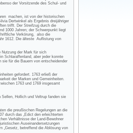
ebenso der Vorsitzende des Schul- und
ren machen, ist von der historischen
Silvia Dertwinkel als Ergebnis dreijähriger
 trifft. Der Streifzug durch die
und 1000 Jahren; der Schwerpunkt liegt
hriftliche Verkörung, also die
hr 1612. Die älteste Auflistung von
Nutzung der Mark für sich
n Schlaraffenland, aber jeder konnte
n sie für die Bauern von entscheidender
heiten gefordert. 1763 erließ der
lbarkeit der Marken und Gemeinheiten.
 zwischen 1763 und 1769 insgesamt
Sellen, Hollich und Veltrup fanden sie
aten die preußischen Regelungen an die
7 durch das „Edict den erleichterten
chen Verhältnisse der Land-Bewohner
 juristischen Auseinandersetzungen
m „Gesetz, betreffend die Ablösung von