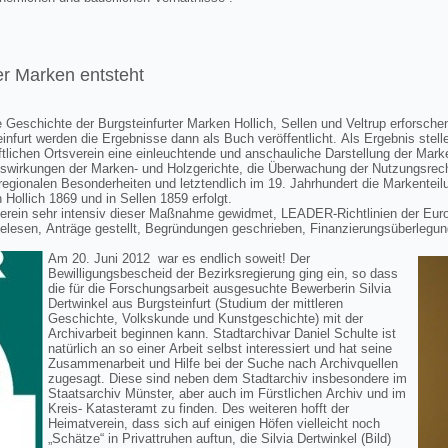
er Marken entsteht
e Geschichte der Burgsteinfurter Marken Hollich, Sellen und Veltrup erforsche
teinfurt werden die Ergebnisse dann als Buch veröffentlicht. Als Ergebnis st
lichen Ortsverein eine einleuchtende und anschauliche Darstellung der Marke
uswirkungen der Marken- und Holzgerichte, die Überwachung der Nutzungsrech
egionalen Besonderheiten und letztendlich im 19. Jahrhundert die Markenteil
n Hollich 1869 und in Sellen 1859 erfolgt.
verein sehr intensiv dieser Maßnahme gewidmet, LEADER-Richtlinien der Eur
 gelesen, Anträge gestellt, Begründungen geschrieben, Finanzierungsüberlegun
Am 20. Juni 2012 war es endlich soweit! Der
Bewilligungsbescheid der Bezirksregierung ging ein, so dass
die für die Forschungsarbeit ausgesuchte Bewerberin Silvia
Dertwinkel aus Burgsteinfurt (Studium der mittleren
Geschichte, Volkskunde und Kunstgeschichte) mit der
Archivarbeit beginnen kann. Stadtarchivar Daniel Schulte ist
natürlich an so einer Arbeit selbst interessiert und hat seine
Zusammenarbeit und Hilfe bei der Suche nach Archivquellen
zugesagt. Diese sind neben dem Stadtarchiv insbesondere im
Staatsarchiv Münster, aber auch im Fürstlichen Archiv und im
Kreis- Katasteramt zu finden. Des weiteren hofft der
Heimatverein, dass sich auf einigen Höfen vielleicht noch
„Schätze“ in Privattruhen auftun, die Silvia Dertwinkel (Bild)