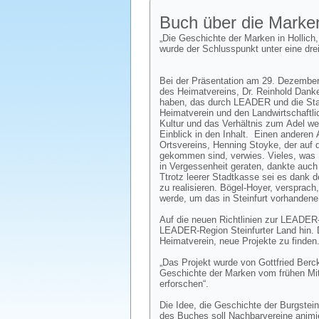
Buch über die Marke
„Die Geschichte der Marken in Hollich
wurde der Schlusspunkt unter eine drei
Bei der Präsentation am 29. Dezember
des Heimatvereins, Dr. Reinhold Danke
haben, das durch LEADER und die Stadt
Heimatverein und den Landwirtschaftlic
Kultur und das Verhältnis zum Adel we
Einblick in den Inhalt. Einen anderen
Ortsvereins, Henning Stoyke, der auf 
gekommen sind, verwies. Vieles, was S
in Vergessenheit geraten, dankte auch
Ttrotz leerer Stadtkasse sei es dank
zu realisieren. Bögel-Hoyer, verspra
werde, um das in Steinfurt vorhandene
Auf die neuen Richtlinien zur LEADER
LEADER-Region Steinfurter Land hin. D
Heimatverein, neue Projekte zu finden
„Das Projekt wurde von Gottfried Berck
Geschichte der Marken vom frühen Mitte
erforschen“.
Die Idee, die Geschichte der Burgste
des Buches soll Nachbarvereine animi