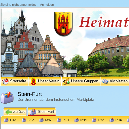
Sie sind nicht angemeldet.
Anmelden
Startseite
Unser Verein
Unsere Gruppen
Aktivitäten
Stein-Furt
Der Brunnen auf dem historischem Marktplatz
Zurück
Stein-Furt
1164
1222
1347
1421
1544
1765
1816