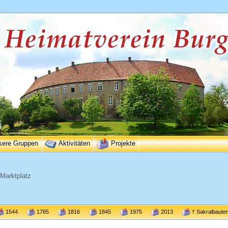
sere Gruppen
Aktivitäten
Projekte
Marktplatz
1544
1765
1816
1845
1975
2013
† Sakralbaute