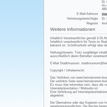
Dr.
An 
485
E-Mail-Adresse
sta
Vertretungsberechtigte
Dr.
Register
Amt
Weitere Informationen
Inhaltlich Verantwortlicher gemäß § 55 Ab
Inhaltlich verantwortlich für Texte im R
bekannt ist. Schriftverkehr erfolgt über d
Haftungshinweis: Trotz sorgfältiger inhalt
ausschließlich deren Betreiber verantwort
E-Mail Stadtmuseum: stadtmuseum@heima
Copyright / Urheberrecht:
Das Verlinken von www.heimatverein-burg
Die verlinkte Seite www.heimatverein-bur
Es muss klar erkennbar sein, dass die ve
Internetpräsentation / Webseite ist.
Eine Verlinkung auf Internetpräsentatione
abgelehnt.
Die Übernahme oder das Kopieren von Inha
genehmigungspflichtig. Die Rechte liegen