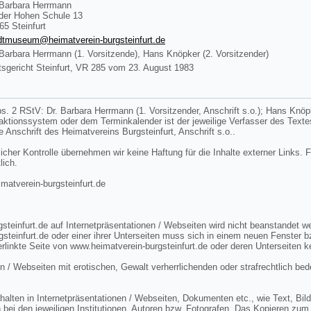
 Barbara Herrmann
der Hohen Schule 13
65 Steinfurt
dtmuseum@heimatverein-burgsteinfurt.de
 Barbara Herrmann (1. Vorsitzende), Hans Knöpker (2. Vorsitzender)
sgericht Steinfurt, VR 285 vom 23. August 1983
s. 2 RStV: Dr. Barbara Herrmann (1. Vorsitzender, Anschrift s.o.); Hans Knöpke
edaktionssystem oder dem Terminkalender ist der jeweilige Verfasser des Tex
ie Anschrift des Heimatvereins Burgsteinfurt, Anschrift s.o..
licher Kontrolle übernehmen wir keine Haftung für die Inhalte externer Links. F
lich.
tverein-burgsteinfurt.de
steinfurt.de auf Internetpräsentationen / Webseiten wird nicht beanstandet 
gsteinfurt.de oder einer ihrer Unterseiten muss sich in einem neuen Fenster 
rlinkte Seite von www.heimatverein-burgsteinfurt.de oder deren Unterseiten k
n / Webseiten mit erotischen, Gewalt verherrlichenden oder strafrechtlich bed
lten in Internetpräsentationen / Webseiten, Dokumenten etc., wie Text, Bild 
 bei den jeweiligen Institutionen, Autoren bzw. Fotografen. Das Kopieren zum 