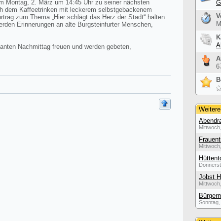
am Montag, 2. März um 14:45 Uhr zu seiner nächsten
G
ch dem Kaffeetrinken mit leckerem selbstgebackenem
V
trag zum Thema „Hier schlägt das Herz der Stadt“ halten.
M
werden Erinnerungen an alte Burgsteinfurter Menschen,
K
A
ssanten Nachmittag freuen und werden gebeten,
A
6
B
Weitere
Abendra
Mittwoch,
Frauent
Mittwoch,
Hüttent
Donnerst
Jobst H
Mittwoch,
Bürgerm
Sonntag, 