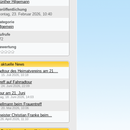
ünther Hilgemann
eröffentlichung
ontag, 23. Februar 2026, 10:40
ategorie
llgemein
ufrufe
72
ewertung
 aktuelle News
dtour des Heimatvereins am 21....
 15. Juli 2026, 10:18
reff auf Fahrradtour
 24. Juni 2026, 22:09
our am 21. Juni
ag, 18. Juni 2026, 14:03
ellmann beim Frauentreff
 20. Mai 2026, 10:06
eister Christian Franke beim...
26. April 2026, 11:10