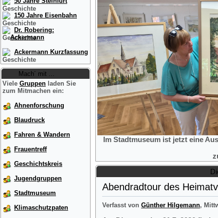
50 Jahre Steinfurt
150 Jahre Eisenbahn
Dr. Robering:
Ackermann
Ackermann Kurzfassung
Mach´ mit ...
Viele
Gruppen
laden Sie
zum Mitmachen ein:
Ahnenforschung
Blaudruck
Fahren & Wandern
Im Stadtmuseum ist jetzt eine Au
Frauentreff
z
Geschichtskreis
Di
Jugendgruppen
Abendradtour des Heimatve
Stadtmuseum
Verfasst von
Günther Hilgemann
, Mitt
Klimaschutzpaten