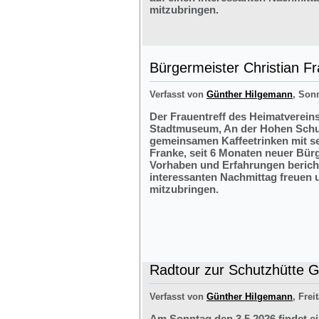
mitzubringen.
Bürgermeister Christian F
Verfasst von
Günther Hilgemann
, Sonn
Der Frauentreff des Heimatvereins
Stadtmuseum, An der Hohen Schul
gemeinsamen Kaffeetrinken mit s
Franke, seit 6 Monaten neuer Bürg
Vorhaben und Erfahrungen bericht
interessanten Nachmittag freuen 
mitzubringen.
Radtour zur Schutzhütte Gr
Verfasst von
Günther Hilgemann
, Frei
Am Sonntag den 3.5.2026 findet e