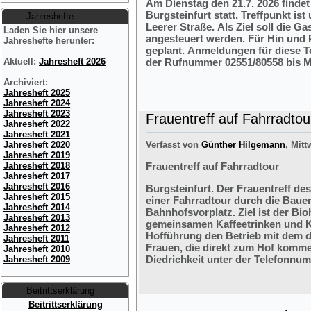
Am Dienstag den 21.7. 2026 finde
Burgsteinfurt statt. Treffpunkt i
Jahreshefte
Leerer Straße. Als Ziel soll die 
Laden Sie hier unsere
angesteuert werden. Für Hin und R
Jahreshefte herunter:
geplant. Anmeldungen für diese 
der Rufnummer 02551/80558 bis M
Aktuell:
Jahresheft 2026
Archiviert:
Jahresheft 2025
Jahresheft 2024
Jahresheft 2023
Frauentreff auf Fahrradtou
Jahresheft 2022
Jahresheft 2021
Verfasst von
Günther Hilgemann
, Mitt
Jahresheft 2020
Jahresheft 2019
Frauentreff auf Fahrradtour
Jahresheft 2018
Jahresheft 2017
Jahresheft 2016
Burgsteinfurt. Der Frauentreff des
Jahresheft 2015
einer Fahrradtour durch die Bauer
Jahresheft 2014
Bahnhofsvorplatz. Ziel ist der Bi
Jahresheft 2013
gemeinsamen Kaffeetrinken und K
Jahresheft 2012
Hofführung den Betrieb mit dem 
Jahresheft 2011
Frauen, die direkt zum Hof komme
Jahresheft 2010
Diedrichkeit unter der Telefonnu
Jahresheft 2009
Beitrittserklärung
Beitrittserklärung