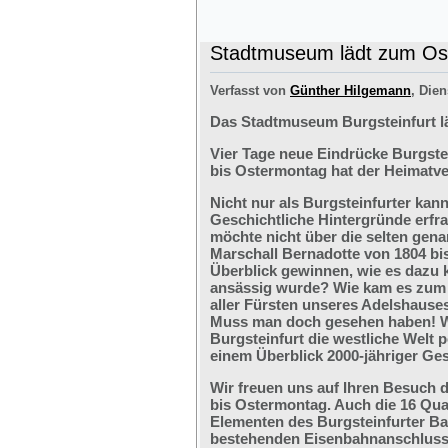
Stadtmuseum lädt zum Ost
Verfasst von
Günther Hilgemann
, Dien
Das Stadtmuseum Burgsteinfurt l
Vier Tage neue Eindrücke Burgste
bis Ostermontag hat der Heimatve
Nicht nur als Burgsteinfurter kan
Geschichtliche Hintergründe erfr
möchte nicht über die selten ge
Marschall Bernadotte von 1804 bi
Überblick gewinnen, wie es dazu 
ansässig wurde? Wie kam es zum G
aller Fürsten unseres Adelshaus
Muss man doch gesehen haben! We
Burgsteinfurt die westliche Welt p
einem Überblick 2000-jähriger Ges
Wir freuen uns auf Ihren Besuch 
bis Ostermontag. Auch die 16 Qu
Elementen des Burgsteinfurter B
bestehenden Eisenbahnanschlusses