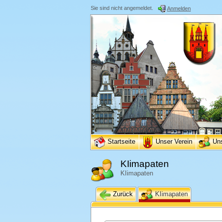
Sie sind nicht angemeldet.
Anmelden
Startseite
Unser Verein
Un
KIimapaten
KIimapaten
Zurück
KIimapaten