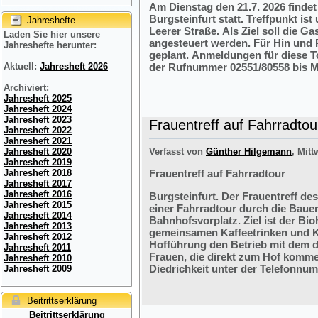
Am Dienstag den 21.7. 2026 finde
Burgsteinfurt statt. Treffpunkt i
Jahreshefte
Leerer Straße. Als Ziel soll die 
Laden Sie hier unsere
angesteuert werden. Für Hin und R
Jahreshefte herunter:
geplant. Anmeldungen für diese 
der Rufnummer 02551/80558 bis M
Aktuell:
Jahresheft 2026
Archiviert:
Jahresheft 2025
Jahresheft 2024
Jahresheft 2023
Frauentreff auf Fahrradtou
Jahresheft 2022
Jahresheft 2021
Verfasst von
Günther Hilgemann
, Mitt
Jahresheft 2020
Jahresheft 2019
Frauentreff auf Fahrradtour
Jahresheft 2018
Jahresheft 2017
Jahresheft 2016
Burgsteinfurt. Der Frauentreff des
Jahresheft 2015
einer Fahrradtour durch die Bauer
Jahresheft 2014
Bahnhofsvorplatz. Ziel ist der Bi
Jahresheft 2013
gemeinsamen Kaffeetrinken und K
Jahresheft 2012
Hofführung den Betrieb mit dem 
Jahresheft 2011
Frauen, die direkt zum Hof komme
Jahresheft 2010
Diedrichkeit unter der Telefonnu
Jahresheft 2009
Beitrittserklärung
Beitrittserklärung