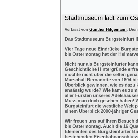
Stadtmuseum lädt zum Ost
Verfasst von
Günther Hilgemann
, Dien
Das Stadtmuseum Burgsteinfurt l
Vier Tage neue Eindrücke Burgste
bis Ostermontag hat der Heimatve
Nicht nur als Burgsteinfurter kan
Geschichtliche Hintergründe erfr
möchte nicht über die selten ge
Marschall Bernadotte von 1804 bi
Überblick gewinnen, wie es dazu 
ansässig wurde? Wie kam es zum G
aller Fürsten unseres Adelshaus
Muss man doch gesehen haben! We
Burgsteinfurt die westliche Welt p
einem Überblick 2000-jähriger Ges
Wir freuen uns auf Ihren Besuch 
bis Ostermontag. Auch die 16 Qu
Elementen des Burgsteinfurter B
bestehenden Eisenbahnanschlusses