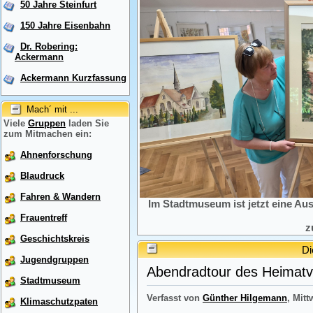
50 Jahre Steinfurt
150 Jahre Eisenbahn
Dr. Robering:
Ackermann
Ackermann Kurzfassung
Mach´ mit ...
Viele
Gruppen
laden Sie
zum Mitmachen ein:
Ahnenforschung
Blaudruck
Fahren & Wandern
Im Stadtmuseum ist jetzt eine Au
Frauentreff
z
Geschichtskreis
Di
Jugendgruppen
Abendradtour des Heimatve
Stadtmuseum
Verfasst von
Günther Hilgemann
, Mitt
Klimaschutzpaten