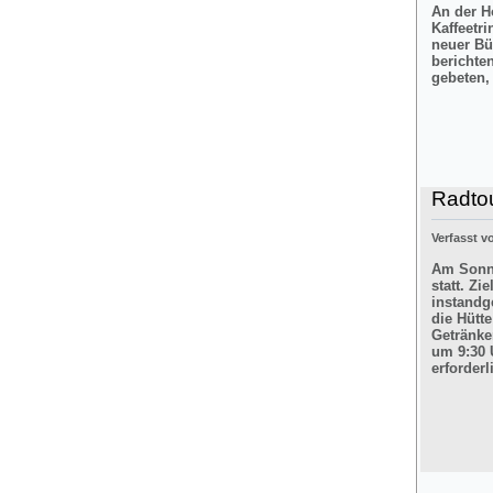
An der H
Kaffeetr
neuer Bü
berichte
gebeten,
Radtou
Verfasst 
Am Sonnt
statt. Z
instandg
die Hütt
Getränke
um 9:30 
erforderl