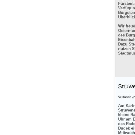
Fürstent
Verfügun
Burgstein
Überblic
Wir freu
Ostermon
des Burg
Eisenbah
Dazu Ste
nutzen Si
Stadtmus
Struw
Verfasst 
Am Karfre
Struwene
kleine R
Uhr am E
des Rade
Dudek ei
Mittwoch