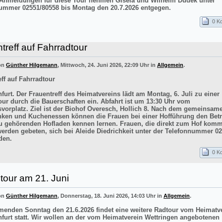
 Anmeldungen für diese Tour nehmen Gisela und Wilhelm Dudek unter
ummer 02551/80558 bis Montag den 20.7.2026 entgegen.
0 K
treff auf Fahrradtour
von
Günther Hilgemann
, Mittwoch, 24. Juni 2026, 22:09 Uhr in
Allgemein
.
ff auf Fahrradtour
furt. Der Frauentreff des Heimatvereins lädt am Montag, 6. Juli zu einer
our durch die Bauerschaften ein. Abfahrt ist um 13:30 Uhr vom
vorplatz. Ziel ist der Biohof Overesch, Hollich 8. Nach dem gemeinsam
inken und Kuchenessen können die Frauen bei einer Hofführung den Betr
 gehörenden Hofladen kennen lernen. Frauen, die direkt zum Hof kom
werden gebeten, sich bei Aleide Diedrichkeit unter der Telefonnummer 0
den.
0 K
tour am 21. Juni
von
Günther Hilgemann
, Donnerstag, 18. Juni 2026, 14:03 Uhr in
Allgemein
.
nden Sonntag den 21.6.2026 findet eine weitere Radtour vom Heimatv
nfurt statt. Wir wollen an der vom Heimatverein Wettringen angebotenen