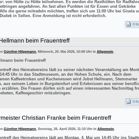
ur: von Hütte zu Hütte teilnehmen. Es werden die Rasthütten für Radfahr
ettringen angefahren. An fast allen Punkten ist für Essen und Getränke
 Alle die gerne mitradeln möchten, treffen sich um 11:00 Uhr bei Gisela 
Dudek in Sellen. Eine Anmeldung ist nicht erforderlich.
0 K
Hellmann beim Frauentreff
von
Günther Hilgemann
, Mittwoch, 20. Mai 2026, 10:06 Uhr in
Allgemein
.
llmann beim Frauentreff
entreff des Heimatvereins lädt zu seiner nächsten Veranstaltung am Mont
14:45 Uhr in das Stadtmuseum, an der Hohen Schule, ein. Nach dem
men Kaffeetrinken und Kuchenessen wird Jobst Hellmann, Stemmerter
n, aus seinem Leben in Burgsteinfurt und Erlebnissen aus seiner berufli
 erzählen. Die Frauen dürfen sich auf einen interessanten Nachmittag f
ebeten, Kaffeegeschirr mitzubringen.
0 K
meister Christian Franke beim Frauentreff
von
Günther Hilgemann
, Sonntag, 26. April 2026, 11:10 Uhr in
Allgemein
.
entreff des Heimatvereins lädt am Montag, 4. Mai um 14:45 Uhr ins Sta