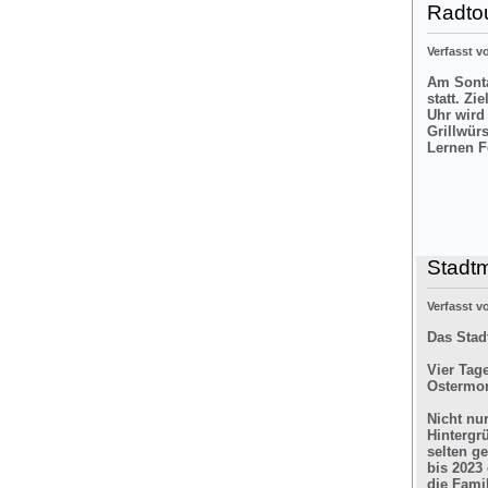
Radtou
Verfasst 
Am Sonta
statt. Zi
Uhr wird
Grillwür
Lernen F
Stadt
Verfasst 
Das Stad
Vier Tag
Ostermon
Nicht nu
Hintergr
selten g
bis 2023
die Fami