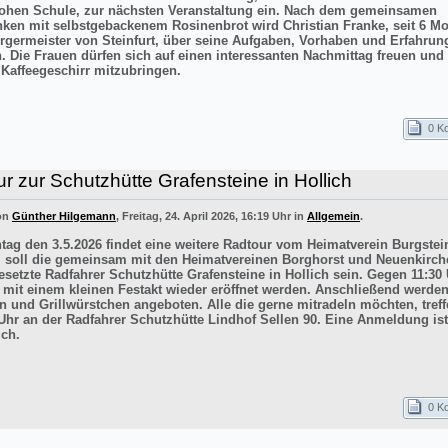
ohen Schule, zur nächsten Veranstaltung ein. Nach dem gemeinsamen
inken mit selbstgebackenem Rosinenbrot wird Christian Franke, seit 6 M
rgermeister von Steinfurt, über seine Aufgaben, Vorhaben und Erfahrun
n. Die Frauen dürfen sich auf einen interessanten Nachmittag freuen un
 Kaffeegeschirr mitzubringen.
0 K
r zur Schutzhütte Grafensteine in Hollich
von
Günther Hilgemann
, Freitag, 24. April 2026, 16:19 Uhr in
Allgemein
.
ag den 3.5.2026 findet eine weitere Radtour vom Heimatverein Burgstein
iel soll die gemeinsam mit den Heimatvereinen Borghorst und Neuenkirc
esetzte Radfahrer Schutzhütte Grafensteine in Hollich sein. Gegen 11:30 
e mit einem kleinen Festakt wieder eröffnet werden. Anschließend werde
n und Grillwürstchen angeboten. Alle die gerne mitradeln möchten, treff
Uhr an der Radfahrer Schutzhütte Lindhof Sellen 90. Eine Anmeldung ist
ich.
0 K