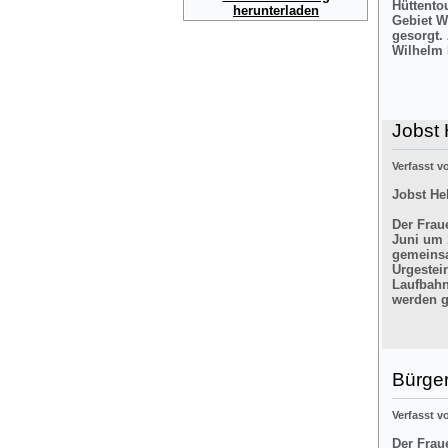
Hüttento
herunterladen
Gebiet W
gesorgt.
Wilhelm 
Jobst 
Verfasst 
Jobst He
Der Frau
Juni um 
gemeinsa
Urgestei
Laufbahn
werden g
Bürger
Verfasst 
Der Frau