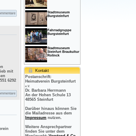
Stadtmuseum
ommentare
Burgsteinfurt
Fahrradgruppe
Burgsteinfurt
Stadtmuseum
Steinfurt Braukultur
Rolinck
en
Kontakt
ieb mit
men
Postanschrift:
2551 6292
Heimatverein Burgsteinfurt
e.V.
Dr. Barbara Herrmann
ommentare
An der Hohen Schule 13
48565 Steinfurt
Darüber hinaus können Sie
die Mailadresse aus dem
Impressum
nutzen.
Weitere Ansprechpartner
erein
finden Sie unter dem
Menüpunkt:
Vorstand & Co