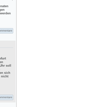
onaten
gen
d werden
ommentare
furt
hen
Uhr soll
n
en sich
 nicht
ommentare