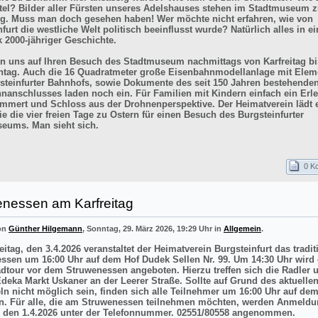
itel? Bilder aller Fürsten unseres Adelshauses stehen im Stadtmuseum z
g. Muss man doch gesehen haben! Wer möchte nicht erfahren, wie von
furt die westliche Welt politisch beeinflusst wurde? Natürlich alles in e
k 2000-jähriger Geschichte.
en uns auf Ihren Besuch des Stadtmuseum nachmittags von Karfreitag bi
tag. Auch die 16 Quadratmeter große Eisenbahnmodellanlage mit Elem
steinfurter Bahnhofs, sowie Dokumente des seit 150 Jahren bestehende
nanschlusses laden noch ein. Für Familien mit Kindern einfach ein Erle
mmert und Schloss aus der Drohnenperspektive. Der Heimatverein lädt e
e die vier freien Tage zu Ostern für einen Besuch des Burgsteinfurter
eums. Man sieht sich.
0 K
enessen am Karfreitag
von
Günther Hilgemann
, Sonntag, 29. März 2026, 19:29 Uhr in
Allgemein
.
itag, den 3.4.2026 veranstaltet der Heimatverein Burgsteinfurt das tradit
ssen um 16:00 Uhr auf dem Hof Dudek Sellen Nr. 99. Um 14:30 Uhr wird 
adtour vor dem Struwenessen angeboten. Hierzu treffen sich die Radler 
deka Markt Uskaner an der Leerer Straße. Sollte auf Grund des aktuellen
ln nicht möglich sein, finden sich alle Teilnehmer um 16:00 Uhr auf de
n. Für alle, die am Struwenessen teilnehmen möchten, werden Anmeldu
 den 1.4.2026 unter der Telefonnummer. 02551/80558 angenommen.