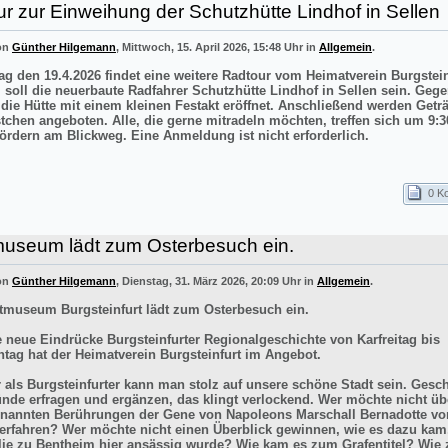
r zur Einweihung der Schutzhütte Lindhof in Sellen
von
Günther Hilgemann
, Mittwoch, 15. April 2026, 15:48 Uhr in
Allgemein
.
g den 19.4.2026 findet eine weitere Radtour vom Heimatverein Burgstei
el soll die neuerbaute Radfahrer Schutzhütte Lindhof in Sellen sein. Gege
 die Hütte mit einem kleinen Festakt eröffnet. Anschließend werden Getr
stchen angeboten. Alle, die gerne mitradeln möchten, treffen sich um 9:3
ördern am Blickweg. Eine Anmeldung ist nicht erforderlich.
0 K
museum lädt zum Osterbesuch ein.
von
Günther Hilgemann
, Dienstag, 31. März 2026, 20:09 Uhr in
Allgemein
.
tmuseum Burgsteinfurt lädt zum Osterbesuch ein.
e neue Eindrücke Burgsteinfurter Regionalgeschichte von Karfreitag bis
tag hat der Heimatverein Burgsteinfurt im Angebot.
r als Burgsteinfurter kann man stolz auf unsere schöne Stadt sein. Gesch
ünde erfragen und ergänzen, das klingt verlockend. Wer möchte nicht üb
enannten Berührungen der Gene von Napoleons Marschall Bernadotte vo
 erfahren? Wer möchte nicht einen Überblick gewinnen, wie es dazu kam
lie zu Bentheim hier ansässig wurde? Wie kam es zum Grafentitel? Wie