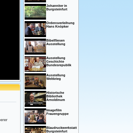
Johanniter in
Burgsteinfurt
Ordensverleihung
Hans Knöpker
Bibelfliesen
Ausstellung
Ausstellung
Geschichte
Bundesrepublik
Ausstellung
Weltkrieg
Historische
Bibliothek
Arnoldinum
Imagefilm
Frauengruppe
eerer
Blaudruckwerkstatt
Burgsteinfurt