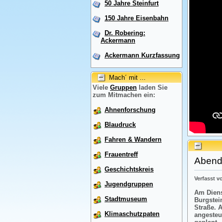
50 Jahre Steinfurt
150 Jahre Eisenbahn
Dr. Robering:
Ackermann
Ackermann Kurzfassung
Mach´ mit ...
Viele
Gruppen
laden Sie
zum Mitmachen ein:
Ahnenforschung
Blaudruck
Fahren & Wandern
Frauentreff
Abendr
Geschichtskreis
Verfasst 
Jugendgruppen
Am Diens
Stadtmuseum
Burgstei
Straße. 
Klimaschutzpaten
angesteu