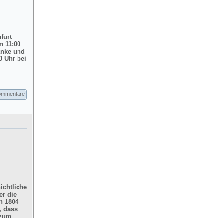
nfurt
n 11:00
änke und
0 Uhr bei
ommentare
ichtliche
er die
n 1804
, dass
 zum