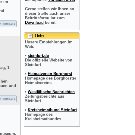
er im
Gerne stellen wir Ihnen an
und
dieser Stelle auch unser
Beitrittsformular zum
Download
bereit!
ommentare
Links
Unsere Empfehlungen im
Web:
•
steinfurt.de
Die offizielle Website von
Steinfurt
ag, 1.
•
Heimatverein Borghorst
Homepage des Borghorster
chen
Heimatvereins
reuen und
•
Westfälische Nachrichten
Zeitungsberichte aus
ommentare
Steinfurt
•
Kreisheimatbund Steinfurt
Homepage des
Kreisheimatbundes
dtmuseum,