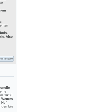
ur
inem
s
enten
n
bnis.
in. Also
ommentare
ionelle
eine
um 14:30
 Wetters
m Hof
ngen bis