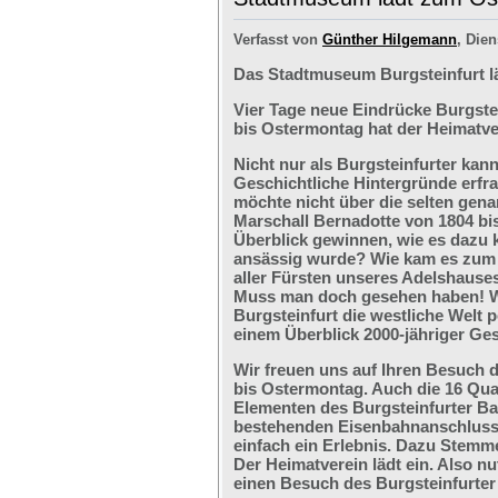
Verfasst von
Günther Hilgemann
, Dien
Das Stadtmuseum Burgsteinfurt l
Vier Tage neue Eindrücke Burgste
bis Ostermontag hat der Heimatve
Nicht nur als Burgsteinfurter kan
Geschichtliche Hintergründe erfr
möchte nicht über die selten ge
Marschall Bernadotte von 1804 bi
Überblick gewinnen, wie es dazu 
ansässig wurde? Wie kam es zum G
aller Fürsten unseres Adelshaus
Muss man doch gesehen haben! We
Burgsteinfurt die westliche Welt p
einem Überblick 2000-jähriger Ges
Wir freuen uns auf Ihren Besuch 
bis Ostermontag. Auch die 16 Qu
Elementen des Burgsteinfurter B
bestehenden Eisenbahnanschlusses
einfach ein Erlebnis. Dazu Stemm
Der Heimatverein lädt ein. Also nu
einen Besuch des Burgsteinfurter