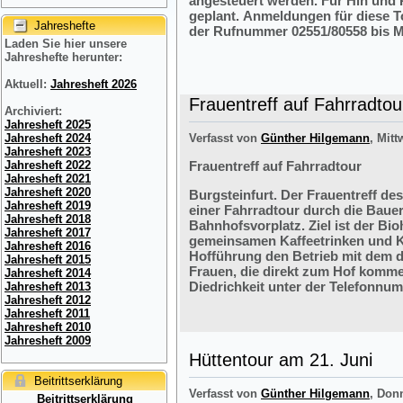
angesteuert werden. Für Hin und R
geplant. Anmeldungen für diese 
Jahreshefte
der Rufnummer 02551/80558 bis M
Laden Sie hier unsere
Jahreshefte herunter:
Aktuell:
Jahresheft 2026
Frauentreff auf Fahrradtou
Archiviert:
Jahresheft 2025
Jahresheft 2024
Verfasst von
Günther Hilgemann
, Mitt
Jahresheft 2023
Jahresheft 2022
Frauentreff auf Fahrradtour
Jahresheft 2021
Jahresheft 2020
Burgsteinfurt. Der Frauentreff des
Jahresheft 2019
einer Fahrradtour durch die Bauer
Jahresheft 2018
Bahnhofsvorplatz. Ziel ist der Bi
Jahresheft 2017
gemeinsamen Kaffeetrinken und K
Jahresheft 2016
Hofführung den Betrieb mit dem 
Jahresheft 2015
Frauen, die direkt zum Hof komme
Jahresheft 2014
Diedrichkeit unter der Telefonnu
Jahresheft 2013
Jahresheft 2012
Jahresheft 2011
Jahresheft 2010
Jahresheft 2009
Hüttentour am 21. Juni
Beitrittserklärung
Verfasst von
Günther Hilgemann
, Don
Beitrittserklärung