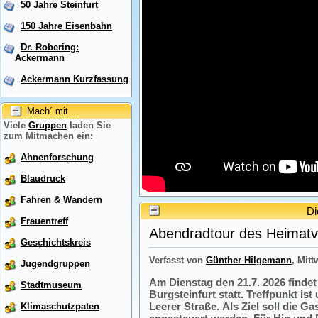
50 Jahre Steinfurt
150 Jahre Eisenbahn
Dr. Robering:
Ackermann
Ackermann Kurzfassung
Mach´ mit ...
Viele
Gruppen
laden Sie
zum Mitmachen ein:
Ahnenforschung
Blaudruck
Fahren & Wandern
Di
Frauentreff
Abendradtour des Heimatve
Geschichtskreis
Verfasst von
Günther Hilgemann
, Mitt
Jugendgruppen
Am Dienstag den 21.7. 2026 finde
Stadtmuseum
Burgsteinfurt statt. Treffpunkt i
Leerer Straße. Als Ziel soll die 
Klimaschutzpaten