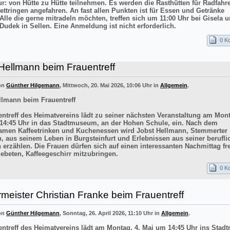
ur: von Hütte zu Hütte teilnehmen. Es werden die Rasthütten für Radfahr
ettringen angefahren. An fast allen Punkten ist für Essen und Getränke
 Alle die gerne mitradeln möchten, treffen sich um 11:00 Uhr bei Gisela 
Dudek in Sellen. Eine Anmeldung ist nicht erforderlich.
0 K
Hellmann beim Frauentreff
von
Günther Hilgemann
, Mittwoch, 20. Mai 2026, 10:06 Uhr in
Allgemein
.
llmann beim Frauentreff
entreff des Heimatvereins lädt zu seiner nächsten Veranstaltung am Mont
14:45 Uhr in das Stadtmuseum, an der Hohen Schule, ein. Nach dem
men Kaffeetrinken und Kuchenessen wird Jobst Hellmann, Stemmerter
n, aus seinem Leben in Burgsteinfurt und Erlebnissen aus seiner berufli
 erzählen. Die Frauen dürfen sich auf einen interessanten Nachmittag f
ebeten, Kaffeegeschirr mitzubringen.
0 K
meister Christian Franke beim Frauentreff
von
Günther Hilgemann
, Sonntag, 26. April 2026, 11:10 Uhr in
Allgemein
.
entreff des Heimatvereins lädt am Montag, 4. Mai um 14:45 Uhr ins Sta