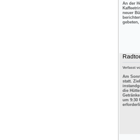
An der H
Kaffeetr
neuer Bü
berichte
gebeten,
Radtou
Verfasst 
Am Sonnt
statt. Z
instandg
die Hütt
Getränke
um 9:30 
erforderl