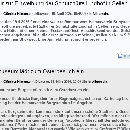
r zur Einweihung der Schutzhütte Lindhof in Sellen
von
Günther Hilgemann
, Mittwoch, 15. April 2026, 15:48 Uhr in
Allgemein
.
g den 19.4.2026 findet eine weitere Radtour vom Heimatverein Burgstei
el soll die neuerbaute Radfahrer Schutzhütte Lindhof in Sellen sein. Gege
 die Hütte mit einem kleinen Festakt eröffnet. Anschließend werden Getr
stchen angeboten. Alle, die gerne mitradeln möchten, treffen sich um 9:3
ördern am Blickweg. Eine Anmeldung ist nicht erforderlich.
0 K
museum lädt zum Osterbesuch ein.
von
Günther Hilgemann
, Dienstag, 31. März 2026, 20:09 Uhr in
Allgemein
.
tmuseum Burgsteinfurt lädt zum Osterbesuch ein.
e neue Eindrücke Burgsteinfurter Regionalgeschichte von Karfreitag bis
tag hat der Heimatverein Burgsteinfurt im Angebot.
r als Burgsteinfurter kann man stolz auf unsere schöne Stadt sein. Gesch
ünde erfragen und ergänzen, das klingt verlockend. Wer möchte nicht üb
enannten Berührungen der Gene von Napoleons Marschall Bernadotte vo
 erfahren? Wer möchte nicht einen Überblick gewinnen, wie es dazu kam
lie zu Bentheim hier ansässig wurde? Wie kam es zum Grafentitel? Wie