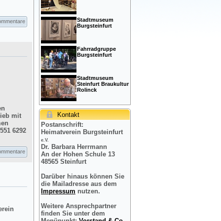
Stadtmuseum
ommentare
Burgsteinfurt
Fahrradgruppe
Burgsteinfurt
Stadtmuseum
Steinfurt Braukultur
Rolinck
en
Kontakt
ieb mit
men
Postanschrift:
2551 6292
Heimatverein Burgsteinfurt
e.V.
Dr. Barbara Herrmann
ommentare
An der Hohen Schule 13
48565 Steinfurt
Darüber hinaus können Sie
die Mailadresse aus dem
Impressum
nutzen.
Weitere Ansprechpartner
erein
finden Sie unter dem
Menüpunkt:
Vorstand & Co