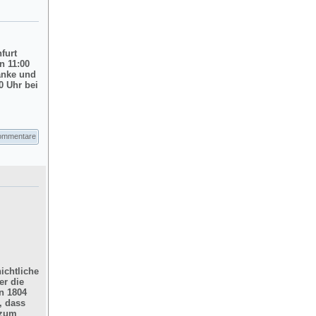
nfurt
n 11:00
änke und
0 Uhr bei
ommentare
ichtliche
er die
n 1804
, dass
 zum