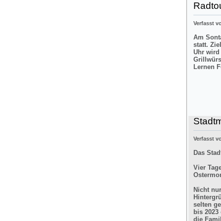
Radtou
Verfasst 
Am Sonta
statt. Zi
Uhr wird
Grillwür
Lernen F
Stadt
Verfasst 
Das Stad
Vier Tag
Ostermon
Nicht nu
Hintergr
selten g
bis 2023
die Fami