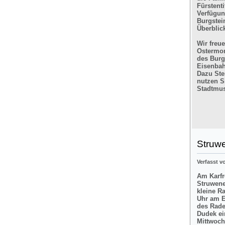
Fürstent
Verfügun
Burgstein
Überblic
Wir freu
Ostermon
des Burg
Eisenbah
Dazu Ste
nutzen Si
Stadtmus
Struw
Verfasst 
Am Karfre
Struwene
kleine R
Uhr am E
des Rade
Dudek ei
Mittwoch