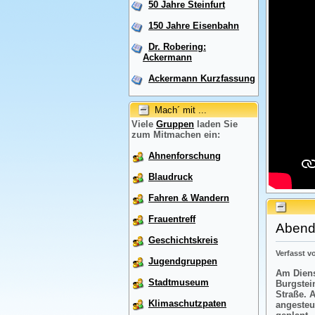
50 Jahre Steinfurt
150 Jahre Eisenbahn
Dr. Robering:
Ackermann
Ackermann Kurzfassung
Mach´ mit ...
Viele
Gruppen
laden Sie
zum Mitmachen ein:
Ahnenforschung
Blaudruck
Fahren & Wandern
Frauentreff
Abendr
Geschichtskreis
Verfasst 
Jugendgruppen
Am Diens
Stadtmuseum
Burgstei
Straße. 
Klimaschutzpaten
angesteu