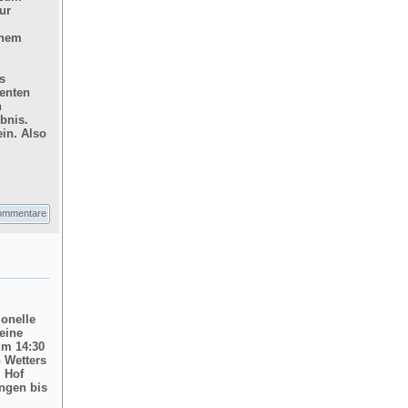
ur
inem
s
enten
n
bnis.
in. Also
ommentare
ionelle
eine
um 14:30
 Wetters
m Hof
ngen bis