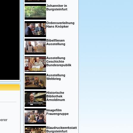
Johanniter in
Burgsteinfurt
Ordensverleihung
Hans Knöpker
Bibelfliesen
Ausstellung
Ausstellung
Geschichte
Bundesrepublik
Ausstellung
Weltkrieg
Historische
Bibliothek
Arnoldinum
Imagefilm
Frauengruppe
eerer
Blaudruckwerkstatt
Burgsteinfurt