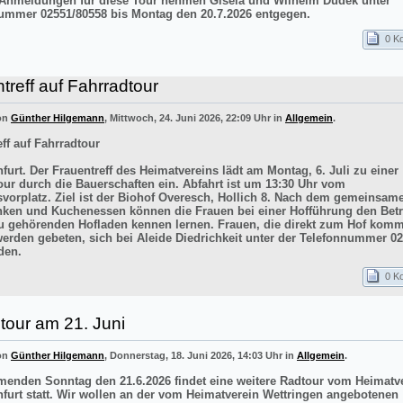
 Anmeldungen für diese Tour nehmen Gisela und Wilhelm Dudek unter
ummer 02551/80558 bis Montag den 20.7.2026 entgegen.
0 K
treff auf Fahrradtour
von
Günther Hilgemann
, Mittwoch, 24. Juni 2026, 22:09 Uhr in
Allgemein
.
ff auf Fahrradtour
furt. Der Frauentreff des Heimatvereins lädt am Montag, 6. Juli zu einer
our durch die Bauerschaften ein. Abfahrt ist um 13:30 Uhr vom
vorplatz. Ziel ist der Biohof Overesch, Hollich 8. Nach dem gemeinsam
inken und Kuchenessen können die Frauen bei einer Hofführung den Betr
 gehörenden Hofladen kennen lernen. Frauen, die direkt zum Hof kom
werden gebeten, sich bei Aleide Diedrichkeit unter der Telefonnummer 0
den.
0 K
tour am 21. Juni
von
Günther Hilgemann
, Donnerstag, 18. Juni 2026, 14:03 Uhr in
Allgemein
.
nden Sonntag den 21.6.2026 findet eine weitere Radtour vom Heimatv
nfurt statt. Wir wollen an der vom Heimatverein Wettringen angebotenen