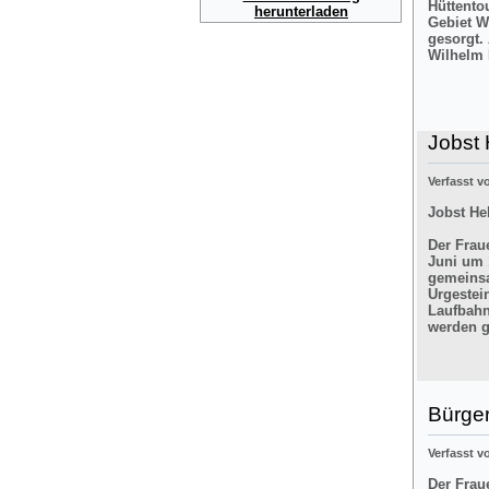
Hüttento
herunterladen
Gebiet W
gesorgt.
Wilhelm 
Jobst 
Verfasst 
Jobst He
Der Frau
Juni um 
gemeinsa
Urgestei
Laufbahn
werden g
Bürger
Verfasst 
Der Frau