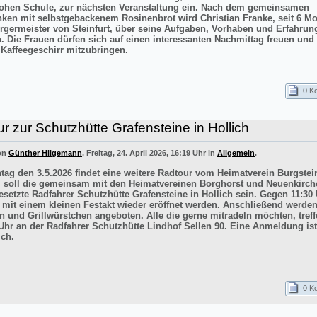
ohen Schule, zur nächsten Veranstaltung ein. Nach dem gemeinsamen
inken mit selbstgebackenem Rosinenbrot wird Christian Franke, seit 6 M
rgermeister von Steinfurt, über seine Aufgaben, Vorhaben und Erfahrun
n. Die Frauen dürfen sich auf einen interessanten Nachmittag freuen un
 Kaffeegeschirr mitzubringen.
0 K
r zur Schutzhütte Grafensteine in Hollich
von
Günther Hilgemann
, Freitag, 24. April 2026, 16:19 Uhr in
Allgemein
.
ag den 3.5.2026 findet eine weitere Radtour vom Heimatverein Burgstein
iel soll die gemeinsam mit den Heimatvereinen Borghorst und Neuenkirc
esetzte Radfahrer Schutzhütte Grafensteine in Hollich sein. Gegen 11:30 
e mit einem kleinen Festakt wieder eröffnet werden. Anschließend werde
n und Grillwürstchen angeboten. Alle die gerne mitradeln möchten, treff
Uhr an der Radfahrer Schutzhütte Lindhof Sellen 90. Eine Anmeldung ist
ich.
0 K