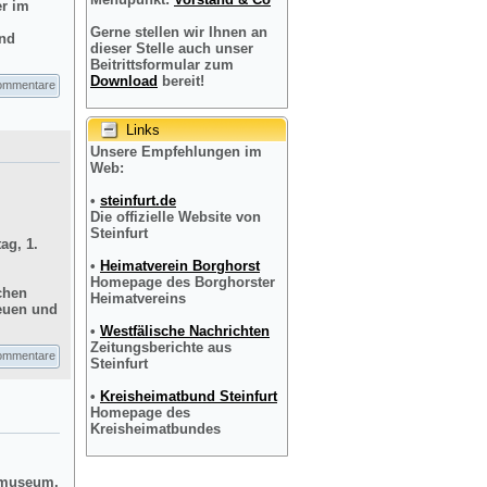
er im
Gerne stellen wir Ihnen an
und
dieser Stelle auch unser
Beitrittsformular zum
Download
bereit!
ommentare
Links
Unsere Empfehlungen im
Web:
•
steinfurt.de
Die offizielle Website von
Steinfurt
ag, 1.
•
Heimatverein Borghorst
Homepage des Borghorster
chen
Heimatvereins
reuen und
•
Westfälische Nachrichten
Zeitungsberichte aus
ommentare
Steinfurt
•
Kreisheimatbund Steinfurt
Homepage des
Kreisheimatbundes
dtmuseum,