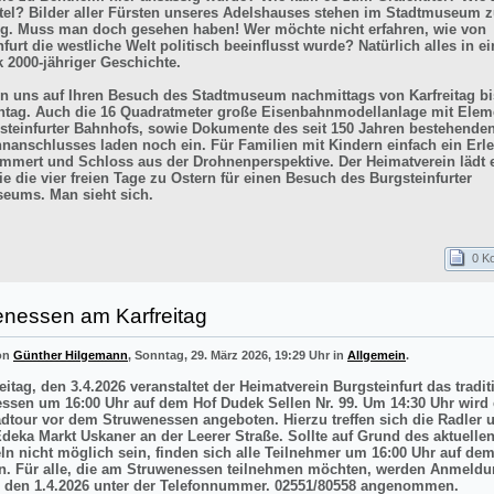
itel? Bilder aller Fürsten unseres Adelshauses stehen im Stadtmuseum z
g. Muss man doch gesehen haben! Wer möchte nicht erfahren, wie von
furt die westliche Welt politisch beeinflusst wurde? Natürlich alles in e
k 2000-jähriger Geschichte.
en uns auf Ihren Besuch des Stadtmuseum nachmittags von Karfreitag bi
tag. Auch die 16 Quadratmeter große Eisenbahnmodellanlage mit Elem
steinfurter Bahnhofs, sowie Dokumente des seit 150 Jahren bestehende
nanschlusses laden noch ein. Für Familien mit Kindern einfach ein Erle
mmert und Schloss aus der Drohnenperspektive. Der Heimatverein lädt e
e die vier freien Tage zu Ostern für einen Besuch des Burgsteinfurter
eums. Man sieht sich.
0 K
enessen am Karfreitag
von
Günther Hilgemann
, Sonntag, 29. März 2026, 19:29 Uhr in
Allgemein
.
itag, den 3.4.2026 veranstaltet der Heimatverein Burgsteinfurt das tradit
ssen um 16:00 Uhr auf dem Hof Dudek Sellen Nr. 99. Um 14:30 Uhr wird 
adtour vor dem Struwenessen angeboten. Hierzu treffen sich die Radler 
deka Markt Uskaner an der Leerer Straße. Sollte auf Grund des aktuellen
ln nicht möglich sein, finden sich alle Teilnehmer um 16:00 Uhr auf de
n. Für alle, die am Struwenessen teilnehmen möchten, werden Anmeldu
 den 1.4.2026 unter der Telefonnummer. 02551/80558 angenommen.