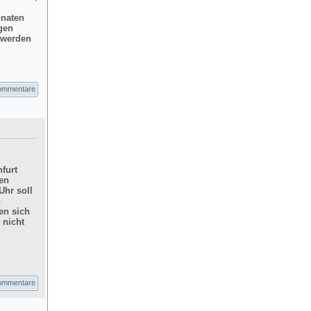
onaten
gen
d werden
ommentare
furt
hen
Uhr soll
n
en sich
 nicht
ommentare