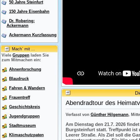
50 Jahre Steinfurt
150 Jahre Eisenbahn
Dr. Robering:
Ackermann
Ackermann Kurzfassung
Mach´ mit ...
Viele
Gruppen
laden Sie
zum Mitmachen ein:
Ahnenforschung
Blaudruck
Fahren & Wandern
Di
Frauentreff
Abendradtour des Heimatve
Geschichtskreis
Verfasst von
Günther Hilgemann
, Mitt
Jugendgruppen
Am Dienstag den 21.7. 2026 finde
Stadtmuseum
Burgsteinfurt statt. Treffpunkt i
Leerer Straße. Als Ziel soll die 
Klimaschutzpaten