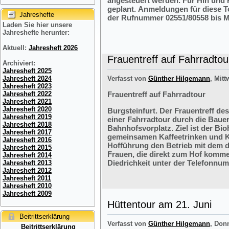
angesteuert werden. Für Hin und R
geplant. Anmeldungen für diese 
Jahreshefte
der Rufnummer 02551/80558 bis M
Laden Sie hier unsere
Jahreshefte herunter:
Aktuell:
Jahresheft 2026
Frauentreff auf Fahrradtou
Archiviert:
Jahresheft 2025
Jahresheft 2024
Verfasst von
Günther Hilgemann
, Mitt
Jahresheft 2023
Jahresheft 2022
Frauentreff auf Fahrradtour
Jahresheft 2021
Jahresheft 2020
Burgsteinfurt. Der Frauentreff des
Jahresheft 2019
einer Fahrradtour durch die Bauer
Jahresheft 2018
Bahnhofsvorplatz. Ziel ist der Bi
Jahresheft 2017
gemeinsamen Kaffeetrinken und K
Jahresheft 2016
Hofführung den Betrieb mit dem 
Jahresheft 2015
Frauen, die direkt zum Hof komme
Jahresheft 2014
Diedrichkeit unter der Telefonnu
Jahresheft 2013
Jahresheft 2012
Jahresheft 2011
Jahresheft 2010
Jahresheft 2009
Hüttentour am 21. Juni
Beitrittserklärung
Verfasst von
Günther Hilgemann
, Don
Beitrittserklärung