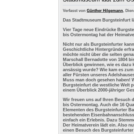
Verfasst von
Günther Hilgemann
, Dien
Das Stadtmuseum Burgsteinfurt l
Vier Tage neue Eindrücke Burgste
bis Ostermontag hat der Heimatve
Nicht nur als Burgsteinfurter kan
Geschichtliche Hintergründe erfr
möchte nicht über die selten ge
Marschall Bernadotte von 1804 bi
Überblick gewinnen, wie es dazu 
ansässig wurde? Wie kam es zum G
aller Fürsten unseres Adelshaus
Muss man doch gesehen haben! We
Burgsteinfurt die westliche Welt p
einem Überblick 2000-jähriger Ges
Wir freuen uns auf Ihren Besuch 
bis Ostermontag. Auch die 16 Qu
Elementen des Burgsteinfurter B
bestehenden Eisenbahnanschlusses
einfach ein Erlebnis. Dazu Stemm
Der Heimatverein lädt ein. Also nu
einen Besuch des Burgsteinfurter