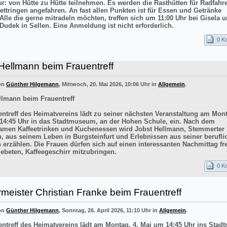
ur: von Hütte zu Hütte teilnehmen. Es werden die Rasthütten für Radfahr
ettringen angefahren. An fast allen Punkten ist für Essen und Getränke
 Alle die gerne mitradeln möchten, treffen sich um 11:00 Uhr bei Gisela 
Dudek in Sellen. Eine Anmeldung ist nicht erforderlich.
0 K
Hellmann beim Frauentreff
von
Günther Hilgemann
, Mittwoch, 20. Mai 2026, 10:06 Uhr in
Allgemein
.
llmann beim Frauentreff
entreff des Heimatvereins lädt zu seiner nächsten Veranstaltung am Mont
14:45 Uhr in das Stadtmuseum, an der Hohen Schule, ein. Nach dem
men Kaffeetrinken und Kuchenessen wird Jobst Hellmann, Stemmerter
n, aus seinem Leben in Burgsteinfurt und Erlebnissen aus seiner berufli
 erzählen. Die Frauen dürfen sich auf einen interessanten Nachmittag f
ebeten, Kaffeegeschirr mitzubringen.
0 K
meister Christian Franke beim Frauentreff
von
Günther Hilgemann
, Sonntag, 26. April 2026, 11:10 Uhr in
Allgemein
.
entreff des Heimatvereins lädt am Montag, 4. Mai um 14:45 Uhr ins Sta