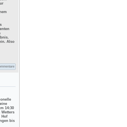
ur
inem
s
enten
n
bnis.
in. Also
ommentare
ionelle
eine
um 14:30
 Wetters
m Hof
ngen bis