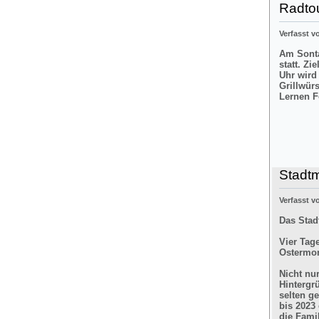
Radtou
Verfasst 
Am Sonta
statt. Zi
Uhr wird
Grillwür
Lernen F
Stadt
Verfasst 
Das Stad
Vier Tag
Ostermon
Nicht nu
Hintergr
selten g
bis 2023
die Fami