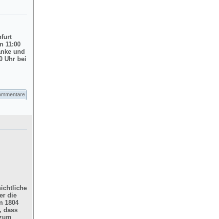
nfurt
n 11:00
änke und
0 Uhr bei
ommentare
ichtliche
er die
n 1804
, dass
 zum