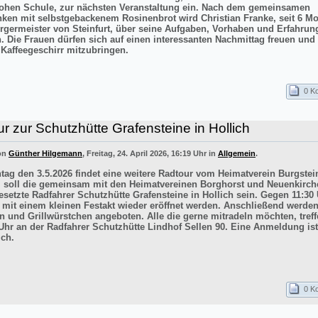
ohen Schule, zur nächsten Veranstaltung ein. Nach dem gemeinsamen
inken mit selbstgebackenem Rosinenbrot wird Christian Franke, seit 6 M
rgermeister von Steinfurt, über seine Aufgaben, Vorhaben und Erfahrun
n. Die Frauen dürfen sich auf einen interessanten Nachmittag freuen un
 Kaffeegeschirr mitzubringen.
0 K
r zur Schutzhütte Grafensteine in Hollich
von
Günther Hilgemann
, Freitag, 24. April 2026, 16:19 Uhr in
Allgemein
.
ag den 3.5.2026 findet eine weitere Radtour vom Heimatverein Burgstein
iel soll die gemeinsam mit den Heimatvereinen Borghorst und Neuenkirc
esetzte Radfahrer Schutzhütte Grafensteine in Hollich sein. Gegen 11:30 
e mit einem kleinen Festakt wieder eröffnet werden. Anschließend werde
n und Grillwürstchen angeboten. Alle die gerne mitradeln möchten, treff
Uhr an der Radfahrer Schutzhütte Lindhof Sellen 90. Eine Anmeldung ist
ich.
0 K