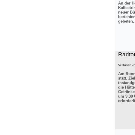
An der H
Kaffeetr
neuer Bü
berichte
gebeten,
Radtou
Verfasst 
Am Sonnt
statt. Z
instandg
die Hütt
Getränke
um 9:30 
erforderl