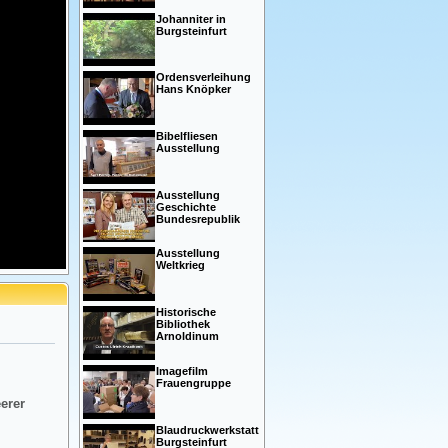
Johanniter in
Burgsteinfurt
Ordensverleihung
Hans Knöpker
Bibelfliesen
Ausstellung
Ausstellung
Geschichte
Bundesrepublik
Ausstellung
Weltkrieg
Historische
Bibliothek
Arnoldinum
Imagefilm
Frauengruppe
eerer
Blaudruckwerkstatt
Burgsteinfurt