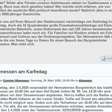
itel? Bilder aller Fürsten unseres Adelshauses stehen im Stadtmuseum z
g. Muss man doch gesehen haben! Wer möchte nicht erfahren, wie von
furt die westliche Welt politisch beeinflusst wurde? Natürlich alles in e
k 2000-jähriger Geschichte.
en uns auf Ihren Besuch des Stadtmuseum nachmittags von Karfreitag bi
tag. Auch die 16 Quadratmeter große Eisenbahnmodellanlage mit Elem
steinfurter Bahnhofs, sowie Dokumente des seit 150 Jahren bestehende
nanschlusses laden noch ein. Für Familien mit Kindern einfach ein Erle
mmert und Schloss aus der Drohnenperspektive. Der Heimatverein lädt e
e die vier freien Tage zu Ostern für einen Besuch des Burgsteinfurter
eums. Man sieht sich.
0 K
enessen am Karfreitag
von
Günther Hilgemann
, Sonntag, 29. März 2026, 19:29 Uhr in
Allgemein
.
itag, den 3.4.2026 veranstaltet der Heimatverein Burgsteinfurt das tradit
ssen um 16:00 Uhr auf dem Hof Dudek Sellen Nr. 99. Um 14:30 Uhr wird 
adtour vor dem Struwenessen angeboten. Hierzu treffen sich die Radler 
deka Markt Uskaner an der Leerer Straße. Sollte auf Grund des aktuellen
ln nicht möglich sein, finden sich alle Teilnehmer um 16:00 Uhr auf de
n. Für alle, die am Struwenessen teilnehmen möchten, werden Anmeldu
 den 1.4.2026 unter der Telefonnummer. 02551/80558 angenommen.