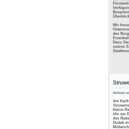
Fürstent
Verfügun
Burgstein
Überblic
Wir freu
Ostermon
des Burg
Eisenbah
Dazu Ste
nutzen Si
Stadtmus
Struw
Verfasst 
Am Karfre
Struwene
kleine R
Uhr am E
des Rade
Dudek ei
Mittwoch