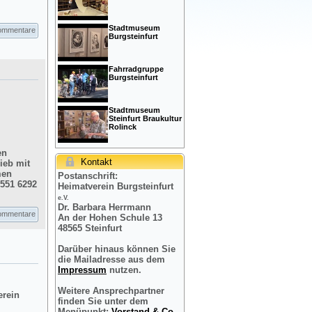
Stadtmuseum
ommentare
Burgsteinfurt
Fahrradgruppe
Burgsteinfurt
Stadtmuseum
Steinfurt Braukultur
Rolinck
en
Kontakt
ieb mit
men
Postanschrift:
2551 6292
Heimatverein Burgsteinfurt
e.V.
Dr. Barbara Herrmann
ommentare
An der Hohen Schule 13
48565 Steinfurt
Darüber hinaus können Sie
die Mailadresse aus dem
Impressum
nutzen.
Weitere Ansprechpartner
erein
finden Sie unter dem
Menüpunkt:
Vorstand & Co