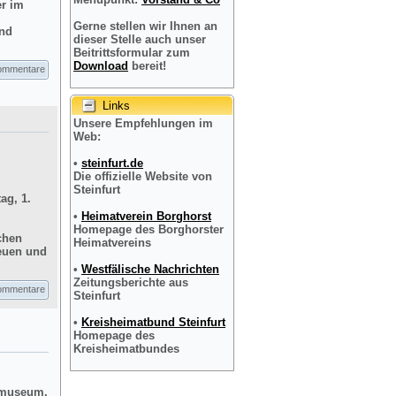
er im
Gerne stellen wir Ihnen an
und
dieser Stelle auch unser
Beitrittsformular zum
Download
bereit!
ommentare
Links
Unsere Empfehlungen im
Web:
•
steinfurt.de
Die offizielle Website von
Steinfurt
ag, 1.
•
Heimatverein Borghorst
Homepage des Borghorster
chen
Heimatvereins
reuen und
•
Westfälische Nachrichten
Zeitungsberichte aus
ommentare
Steinfurt
•
Kreisheimatbund Steinfurt
Homepage des
Kreisheimatbundes
dtmuseum,