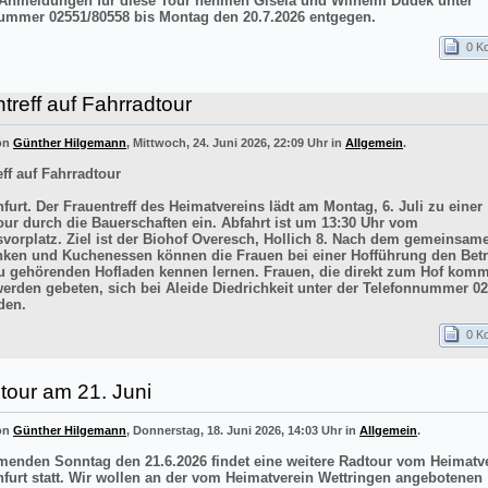
 Anmeldungen für diese Tour nehmen Gisela und Wilhelm Dudek unter
ummer 02551/80558 bis Montag den 20.7.2026 entgegen.
0 K
treff auf Fahrradtour
von
Günther Hilgemann
, Mittwoch, 24. Juni 2026, 22:09 Uhr in
Allgemein
.
ff auf Fahrradtour
furt. Der Frauentreff des Heimatvereins lädt am Montag, 6. Juli zu einer
our durch die Bauerschaften ein. Abfahrt ist um 13:30 Uhr vom
vorplatz. Ziel ist der Biohof Overesch, Hollich 8. Nach dem gemeinsam
inken und Kuchenessen können die Frauen bei einer Hofführung den Betr
 gehörenden Hofladen kennen lernen. Frauen, die direkt zum Hof kom
werden gebeten, sich bei Aleide Diedrichkeit unter der Telefonnummer 0
den.
0 K
tour am 21. Juni
von
Günther Hilgemann
, Donnerstag, 18. Juni 2026, 14:03 Uhr in
Allgemein
.
nden Sonntag den 21.6.2026 findet eine weitere Radtour vom Heimatv
nfurt statt. Wir wollen an der vom Heimatverein Wettringen angebotenen