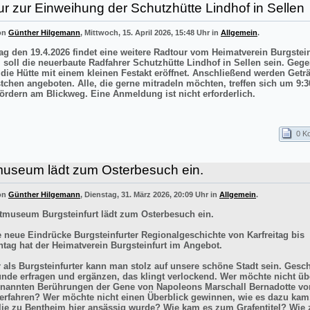
r zur Einweihung der Schutzhütte Lindhof in Sellen
von
Günther Hilgemann
, Mittwoch, 15. April 2026, 15:48 Uhr in
Allgemein
.
g den 19.4.2026 findet eine weitere Radtour vom Heimatverein Burgstei
el soll die neuerbaute Radfahrer Schutzhütte Lindhof in Sellen sein. Gege
 die Hütte mit einem kleinen Festakt eröffnet. Anschließend werden Getr
stchen angeboten. Alle, die gerne mitradeln möchten, treffen sich um 9:3
ördern am Blickweg. Eine Anmeldung ist nicht erforderlich.
0 K
museum lädt zum Osterbesuch ein.
von
Günther Hilgemann
, Dienstag, 31. März 2026, 20:09 Uhr in
Allgemein
.
tmuseum Burgsteinfurt lädt zum Osterbesuch ein.
e neue Eindrücke Burgsteinfurter Regionalgeschichte von Karfreitag bis
tag hat der Heimatverein Burgsteinfurt im Angebot.
r als Burgsteinfurter kann man stolz auf unsere schöne Stadt sein. Gesch
ünde erfragen und ergänzen, das klingt verlockend. Wer möchte nicht üb
enannten Berührungen der Gene von Napoleons Marschall Bernadotte vo
 erfahren? Wer möchte nicht einen Überblick gewinnen, wie es dazu kam
lie zu Bentheim hier ansässig wurde? Wie kam es zum Grafentitel? Wie