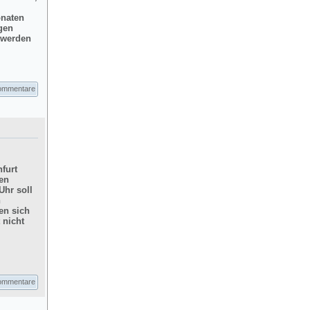
onaten
gen
d werden
ommentare
furt
hen
Uhr soll
n
en sich
 nicht
ommentare