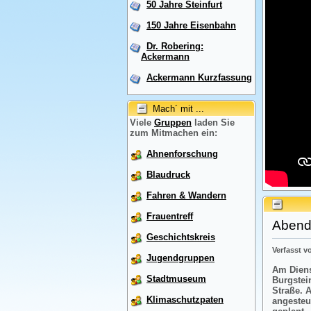
50 Jahre Steinfurt
150 Jahre Eisenbahn
Dr. Robering:
Ackermann
Ackermann Kurzfassung
Mach´ mit ...
Viele
Gruppen
laden Sie
zum Mitmachen ein:
Ahnenforschung
Blaudruck
Fahren & Wandern
Frauentreff
Abendr
Geschichtskreis
Verfasst 
Jugendgruppen
Am Diens
Stadtmuseum
Burgstei
Straße. 
Klimaschutzpaten
angesteu