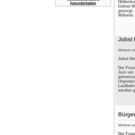
Hüttento
herunterladen
Gebiet W
gesorgt.
Wilhelm 
Jobst 
Verfasst 
Jobst He
Der Frau
Juni um 
gemeinsa
Urgestei
Laufbahn
werden g
Bürger
Verfasst 
Der Frau