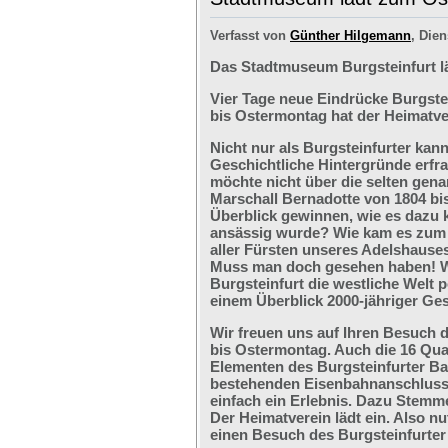
Verfasst von
Günther Hilgemann
, Dien
Das Stadtmuseum Burgsteinfurt l
Vier Tage neue Eindrücke Burgste
bis Ostermontag hat der Heimatve
Nicht nur als Burgsteinfurter kan
Geschichtliche Hintergründe erfr
möchte nicht über die selten ge
Marschall Bernadotte von 1804 bi
Überblick gewinnen, wie es dazu 
ansässig wurde? Wie kam es zum G
aller Fürsten unseres Adelshaus
Muss man doch gesehen haben! We
Burgsteinfurt die westliche Welt p
einem Überblick 2000-jähriger Ges
Wir freuen uns auf Ihren Besuch 
bis Ostermontag. Auch die 16 Qu
Elementen des Burgsteinfurter B
bestehenden Eisenbahnanschlusses
einfach ein Erlebnis. Dazu Stemm
Der Heimatverein lädt ein. Also nu
einen Besuch des Burgsteinfurter