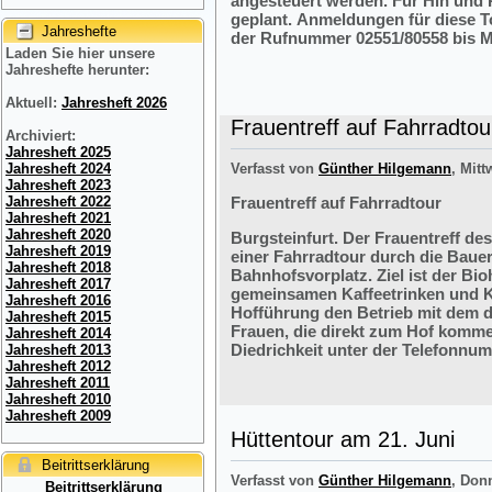
angesteuert werden. Für Hin und R
geplant. Anmeldungen für diese 
Jahreshefte
der Rufnummer 02551/80558 bis M
Laden Sie hier unsere
Jahreshefte herunter:
Aktuell:
Jahresheft 2026
Frauentreff auf Fahrradtou
Archiviert:
Jahresheft 2025
Jahresheft 2024
Verfasst von
Günther Hilgemann
, Mitt
Jahresheft 2023
Jahresheft 2022
Frauentreff auf Fahrradtour
Jahresheft 2021
Jahresheft 2020
Burgsteinfurt. Der Frauentreff des
Jahresheft 2019
einer Fahrradtour durch die Bauer
Jahresheft 2018
Bahnhofsvorplatz. Ziel ist der Bi
Jahresheft 2017
gemeinsamen Kaffeetrinken und K
Jahresheft 2016
Hofführung den Betrieb mit dem 
Jahresheft 2015
Frauen, die direkt zum Hof komme
Jahresheft 2014
Diedrichkeit unter der Telefonnu
Jahresheft 2013
Jahresheft 2012
Jahresheft 2011
Jahresheft 2010
Jahresheft 2009
Hüttentour am 21. Juni
Beitrittserklärung
Verfasst von
Günther Hilgemann
, Don
Beitrittserklärung