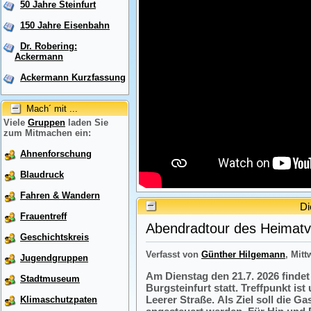
50 Jahre Steinfurt
150 Jahre Eisenbahn
Dr. Robering:
Ackermann
Ackermann Kurzfassung
Mach´ mit ...
Viele
Gruppen
laden Sie
zum Mitmachen ein:
Ahnenforschung
Blaudruck
Fahren & Wandern
Di
Frauentreff
Abendradtour des Heimatve
Geschichtskreis
Verfasst von
Günther Hilgemann
, Mitt
Jugendgruppen
Am Dienstag den 21.7. 2026 finde
Stadtmuseum
Burgsteinfurt statt. Treffpunkt i
Leerer Straße. Als Ziel soll die 
Klimaschutzpaten