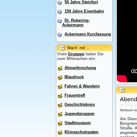
50 Jahre Steinfurt
150 Jahre Eisenbahn
Dr. Robering:
Ackermann
Ackermann Kurzfassung
Mach´ mit ...
Viele
Gruppen
laden Sie
zum Mitmachen ein:
Ahnenforschung
Blaudruck
Fahren & Wandern
Frauentreff
Abendr
Geschichtskreis
Verfasst 
Jugendgruppen
Am Diens
Stadtmuseum
Burgstei
Straße. 
Klimaschutzpaten
angesteu