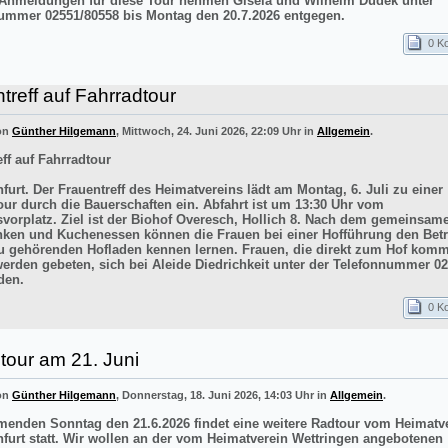
 Anmeldungen für diese Tour nehmen Gisela und Wilhelm Dudek unter
ummer 02551/80558 bis Montag den 20.7.2026 entgegen.
0 K
treff auf Fahrradtour
von
Günther Hilgemann
, Mittwoch, 24. Juni 2026, 22:09 Uhr in
Allgemein
.
ff auf Fahrradtour
furt. Der Frauentreff des Heimatvereins lädt am Montag, 6. Juli zu einer
our durch die Bauerschaften ein. Abfahrt ist um 13:30 Uhr vom
vorplatz. Ziel ist der Biohof Overesch, Hollich 8. Nach dem gemeinsam
inken und Kuchenessen können die Frauen bei einer Hofführung den Betr
 gehörenden Hofladen kennen lernen. Frauen, die direkt zum Hof kom
werden gebeten, sich bei Aleide Diedrichkeit unter der Telefonnummer 0
den.
0 K
tour am 21. Juni
von
Günther Hilgemann
, Donnerstag, 18. Juni 2026, 14:03 Uhr in
Allgemein
.
nden Sonntag den 21.6.2026 findet eine weitere Radtour vom Heimatv
nfurt statt. Wir wollen an der vom Heimatverein Wettringen angebotenen