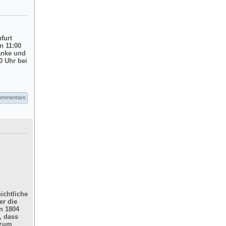
nfurt
n 11:00
änke und
0 Uhr bei
ommentare
ichtliche
er die
n 1804
, dass
 zum