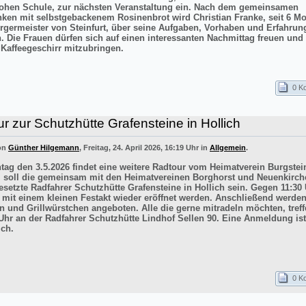
ohen Schule, zur nächsten Veranstaltung ein. Nach dem gemeinsamen
inken mit selbstgebackenem Rosinenbrot wird Christian Franke, seit 6 M
rgermeister von Steinfurt, über seine Aufgaben, Vorhaben und Erfahrun
n. Die Frauen dürfen sich auf einen interessanten Nachmittag freuen un
 Kaffeegeschirr mitzubringen.
0 K
r zur Schutzhütte Grafensteine in Hollich
von
Günther Hilgemann
, Freitag, 24. April 2026, 16:19 Uhr in
Allgemein
.
ag den 3.5.2026 findet eine weitere Radtour vom Heimatverein Burgstein
iel soll die gemeinsam mit den Heimatvereinen Borghorst und Neuenkirc
esetzte Radfahrer Schutzhütte Grafensteine in Hollich sein. Gegen 11:30 
e mit einem kleinen Festakt wieder eröffnet werden. Anschließend werde
n und Grillwürstchen angeboten. Alle die gerne mitradeln möchten, treff
Uhr an der Radfahrer Schutzhütte Lindhof Sellen 90. Eine Anmeldung ist
ich.
0 K