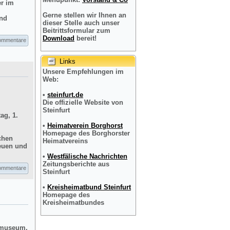
er im
Gerne stellen wir Ihnen an
und
dieser Stelle auch unser
Beitrittsformular zum
Download
bereit!
ommentare
Links
Unsere Empfehlungen im
Web:
•
steinfurt.de
Die offizielle Website von
Steinfurt
ag, 1.
•
Heimatverein Borghorst
Homepage des Borghorster
chen
Heimatvereins
reuen und
•
Westfälische Nachrichten
Zeitungsberichte aus
ommentare
Steinfurt
•
Kreisheimatbund Steinfurt
Homepage des
Kreisheimatbundes
dtmuseum,