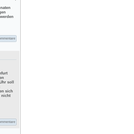
onaten
gen
d werden
ommentare
furt
hen
Uhr soll
n
en sich
 nicht
ommentare