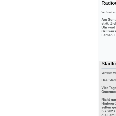
Radtou
Verfasst 
Am Sonta
statt. Zi
Uhr wird
Grillwür
Lernen F
Stadt
Verfasst 
Das Stad
Vier Tag
Ostermon
Nicht nu
Hintergr
selten g
bis 2023
die Fami