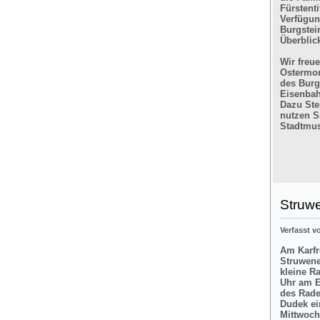
Fürstent
Verfügun
Burgstein
Überblic
Wir freu
Ostermon
des Burg
Eisenbah
Dazu Ste
nutzen Si
Stadtmus
Struw
Verfasst 
Am Karfre
Struwene
kleine R
Uhr am E
des Rade
Dudek ei
Mittwoch