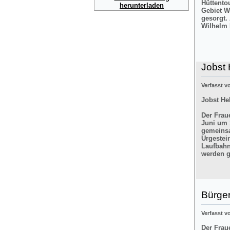
Hüttento
herunterladen
Gebiet W
gesorgt.
Wilhelm 
Jobst 
Verfasst 
Jobst He
Der Frau
Juni um 
gemeinsa
Urgestei
Laufbahn
werden g
Bürger
Verfasst 
Der Frau