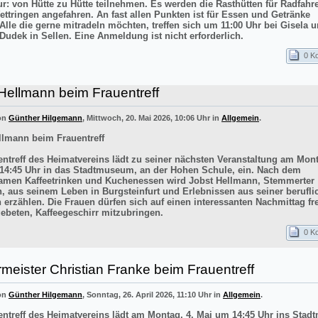
ur: von Hütte zu Hütte teilnehmen. Es werden die Rasthütten für Radfahr
ettringen angefahren. An fast allen Punkten ist für Essen und Getränke
 Alle die gerne mitradeln möchten, treffen sich um 11:00 Uhr bei Gisela 
Dudek in Sellen. Eine Anmeldung ist nicht erforderlich.
0 K
Hellmann beim Frauentreff
von
Günther Hilgemann
, Mittwoch, 20. Mai 2026, 10:06 Uhr in
Allgemein
.
llmann beim Frauentreff
entreff des Heimatvereins lädt zu seiner nächsten Veranstaltung am Mont
14:45 Uhr in das Stadtmuseum, an der Hohen Schule, ein. Nach dem
men Kaffeetrinken und Kuchenessen wird Jobst Hellmann, Stemmerter
n, aus seinem Leben in Burgsteinfurt und Erlebnissen aus seiner berufli
 erzählen. Die Frauen dürfen sich auf einen interessanten Nachmittag f
ebeten, Kaffeegeschirr mitzubringen.
0 K
meister Christian Franke beim Frauentreff
von
Günther Hilgemann
, Sonntag, 26. April 2026, 11:10 Uhr in
Allgemein
.
entreff des Heimatvereins lädt am Montag, 4. Mai um 14:45 Uhr ins Sta