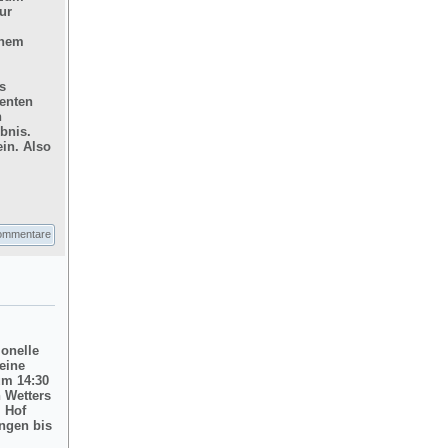
ur
inem
s
enten
n
bnis.
in. Also
ommentare
ionelle
eine
um 14:30
 Wetters
m Hof
ngen bis