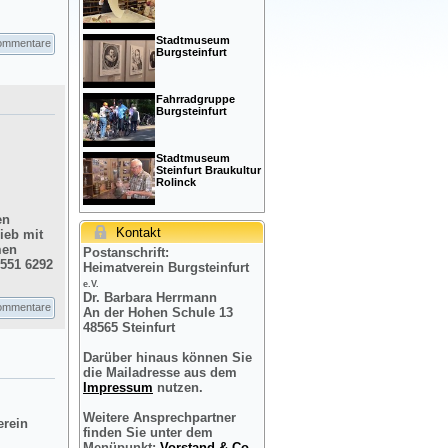
Stadtmuseum
ommentare
Burgsteinfurt
Fahrradgruppe
Burgsteinfurt
Stadtmuseum
Steinfurt Braukultur
Rolinck
en
Kontakt
ieb mit
men
Postanschrift:
2551 6292
Heimatverein Burgsteinfurt
e.V.
Dr. Barbara Herrmann
ommentare
An der Hohen Schule 13
48565 Steinfurt
Darüber hinaus können Sie
die Mailadresse aus dem
Impressum
nutzen.
Weitere Ansprechpartner
erein
finden Sie unter dem
Menüpunkt:
Vorstand & Co