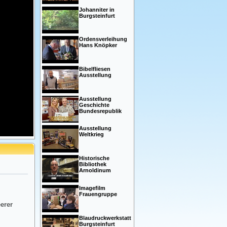
Johanniter in
Burgsteinfurt
Ordensverleihung
Hans Knöpker
Bibelfliesen
Ausstellung
Ausstellung
Geschichte
Bundesrepublik
Ausstellung
Weltkrieg
Historische
Bibliothek
Arnoldinum
Imagefilm
Frauengruppe
eerer
Blaudruckwerkstatt
Burgsteinfurt