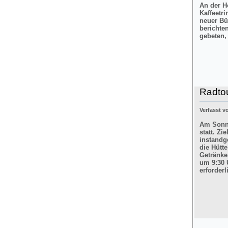
An der H
Kaffeetr
neuer Bü
berichte
gebeten,
Radtou
Verfasst 
Am Sonnt
statt. Z
instandg
die Hütt
Getränke
um 9:30 
erforderl