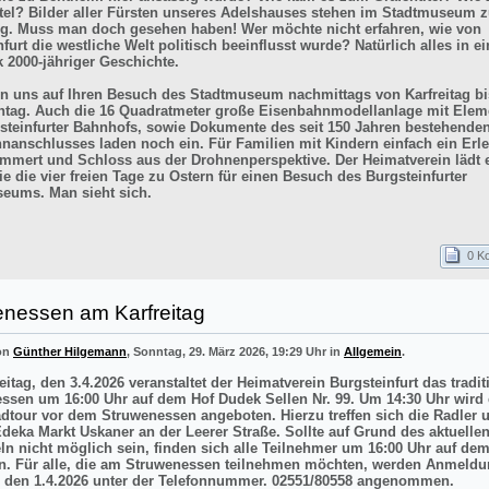
itel? Bilder aller Fürsten unseres Adelshauses stehen im Stadtmuseum z
g. Muss man doch gesehen haben! Wer möchte nicht erfahren, wie von
furt die westliche Welt politisch beeinflusst wurde? Natürlich alles in e
k 2000-jähriger Geschichte.
en uns auf Ihren Besuch des Stadtmuseum nachmittags von Karfreitag bi
tag. Auch die 16 Quadratmeter große Eisenbahnmodellanlage mit Elem
steinfurter Bahnhofs, sowie Dokumente des seit 150 Jahren bestehende
nanschlusses laden noch ein. Für Familien mit Kindern einfach ein Erle
mmert und Schloss aus der Drohnenperspektive. Der Heimatverein lädt e
e die vier freien Tage zu Ostern für einen Besuch des Burgsteinfurter
eums. Man sieht sich.
0 K
enessen am Karfreitag
von
Günther Hilgemann
, Sonntag, 29. März 2026, 19:29 Uhr in
Allgemein
.
itag, den 3.4.2026 veranstaltet der Heimatverein Burgsteinfurt das tradit
ssen um 16:00 Uhr auf dem Hof Dudek Sellen Nr. 99. Um 14:30 Uhr wird 
adtour vor dem Struwenessen angeboten. Hierzu treffen sich die Radler 
deka Markt Uskaner an der Leerer Straße. Sollte auf Grund des aktuellen
ln nicht möglich sein, finden sich alle Teilnehmer um 16:00 Uhr auf de
n. Für alle, die am Struwenessen teilnehmen möchten, werden Anmeldu
 den 1.4.2026 unter der Telefonnummer. 02551/80558 angenommen.